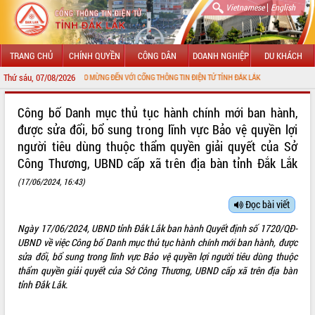
|
Vietnamese
English
TRANG CHỦ
CHÍNH QUYỀN
CÔNG DÂN
DOANH NGHIỆP
DU KHÁCH
Thứ sáu, 07/08/2026
CHÀO MỪNG ĐẾN VỚI CỔNG THÔNG TIN ĐIỆN TỬ TỈNH ĐẮK LẮK
GIỚI THIỆU
Công bố Danh mục thủ tục hành chính mới ban hành,
được sửa đổi, bổ sung trong lĩnh vực Bảo vệ quyền lợi
LÃNH ĐẠO UBND TỈNH
người tiêu dùng thuộc thẩm quyền giải quyết của Sở
Công Thương, UBND cấp xã trên địa bàn tỉnh Đắk Lắk
TIN TỨC SỰ KIỆN
(17/06/2024, 16:43)
SỞ, BAN, NGÀNH
Đọc bài viết
UBND CÁC XÃ, PHƯỜNG
Ngày 17/06/2024, UBND tỉnh Đắk Lắk ban hành Quyết định số 1720/QĐ-
UBND về việc Công bố Danh mục thủ tục hành chính mới ban hành, được
THÔNG TIN CHỈ ĐẠO ĐIỀU HÀNH
sửa đổi, bổ sung trong lĩnh vực Bảo vệ quyền lợi người tiêu dùng thuộc
thẩm quyền giải quyết của Sở Công Thương, UBND cấp xã trên địa bàn
HỆ THỐNG VĂN BẢN
tỉnh Đắk Lắk
.
VĂN BẢN HĐND TỈNH