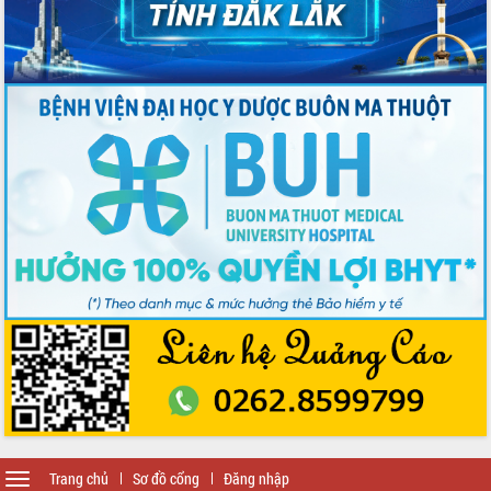
Toggle
Trang chủ
Sơ đồ cổng
Đăng nhập