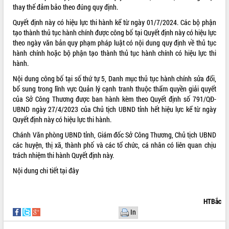
thay thế đảm bảo theo đúng quy định.
VIDEO
Quyết định này có hiệu lực thi hành kể từ ngày 01/7/2024. Các bộ phận
Không có file video nào để phát.
tạo thành thủ tục hành chính được công bố tại Quyết định này có hiệu lực
theo ngày văn bản quy phạm pháp luật có nội dung quy định về thủ tục
hành chính hoặc bộ phận tạo thành thủ tục hành chính có hiệu lực thi
ALBUM ẢNH
hành.
Nội dung công bố tại số thứ tự 5, Danh mục thủ tục hành chính sửa đổi,
bổ sung trong lĩnh vực Quản lý cạnh tranh thuộc thẩm quyền giải quyết
của Sở Công Thương được ban hành kèm theo Quyết định số 791/QĐ-
UBND ngày 27/4/2023 của Chủ tịch UBND tỉnh hết hiệu lực kể từ ngày
Quyết định này có hiệu lực thi hành.
Chánh Văn phòng UBND tỉnh, Giám đốc Sở Công Thương, Chủ tịch UBND
các huyện, thị xã, thành phố và các tổ chức, cá nhân có liên quan chịu
trách nhiệm thi hành Quyết định này.
LIÊN KẾT WEB
Nội dung chi tiết
tại đây
HTBắc
THỐNG KÊ TRUY CẬP
In
Hôm nay:
23109