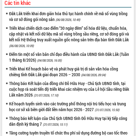
Các tin khác
Tất cả:
66035849
Đắk Lắk triển khai đơn giản hóa thủ tục hành chính về mã số vùng trồng
và cơ sở đóng gói nông sản
(06/08/2026, 10:49)
Triển khai chiến dịch cao điểm “30 ngày đêm” số hóa dữ liệu, chuẩn hóa,
cập nhật và kết nối dữ liệu mã số vùng trồng sầu riêng, cơ sở đóng gói và
kết nối Hệ thống truy xuất nguồn gốc nông sản trên địa bàn tỉnh Đắk Lắk
(06/08/2026, 10:09)
Điểm tin một số văn bản chỉ đạo điều hành của UBND tỉnh Đắk Lắk (Tuần
1 tháng 8/2026)
(04/08/2026, 16:05)
Triển khai Kế hoạch bảo vệ và phát huy giá trị di sản văn hóa cồng
chiêng tỉnh Đắk Lắk giai đoạn 2026 – 2030
(04/08/2026, 09:04)
Thông báo Kết luận của đồng chí Đỗ Hữu Huy - Chủ tịch UBND tỉnh, tại
cuộc họp rà soát tiến độ triển khai các nhiệm vụ của Lễ hội Sầu riêng Đắk
Lắk năm 2026
(31/07/2026, 17:10)
Kế hoạch tuyển sinh vào các trường phổ thông nội trú tiểu học và trung
học cơ sở xã biên giới đất liền năm học 2026 - 2027
(31/07/2026, 15:50)
Thông báo kết luận của Chủ tịch UBND tỉnh Đỗ Hữu Huy tại kỳ tiếp công
dân định kỳ tháng 7
(31/07/2026, 15:11)
Tăng cường tuyên truyền tổ chức thu phí sử dụng đường bộ cao tốc theo