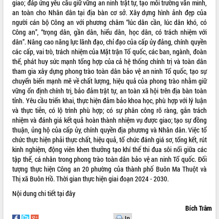
giao; đáp ứng yêu cầu giữ vững an ninh trật tự, tạo môi trường văn minh,
an toàn cho Nhân dân tại địa bàn cơ sở. Xây dựng hình ảnh đẹp của
VIDEO
người cán bộ Công an với phương châm “lúc dân cần, lúc dân khó, có
Không có file video nào để phát.
Công an”, “trọng dân, gần dân, hiểu dân, học dân, có trách nhiệm với
dân”. Nâng cao năng lực lãnh đạo, chỉ đạo của cấp ủy đảng, chính quyền
các cấp, vai trò, trách nhiệm của Mặt trận Tổ quốc, các ban, ngành, đoàn
ALBUM ẢNH
thể, phát huy sức mạnh tổng hợp của cả hệ thống chính trị và toàn dân
tham gia xây dựng phong trào toàn dân bảo vệ an ninh Tổ quốc, tạo sự
chuyển biến mạnh mẽ về chất lượng, hiệu quả của phong trào nhằm giữ
vững ổn định chính trị, bảo đảm trật tự, an toàn xã hội trên địa bàn toàn
tỉnh. Yêu cầu triển khai, thực hiện đảm bảo khoa học, phù hợp với lý luận
và thực tiễn, có lộ trình phù hợp; có sự phân công rõ ràng, gắn trách
nhiệm và đánh giá kết quả hoàn thành nhiệm vụ được giao; tạo sự đồng
thuận, ủng hộ của cấp ủy, chính quyền địa phương và Nhân dân. Việc tổ
chức thực hiện phải thực chất, hiệu quả, tổ chức đánh giá sơ, tổng kết, rút
kinh nghiệm, động viên khen thưởng tạo khí thế thi đua sôi nổi giữa các
LIÊN KẾT WEB
tập thể, cá nhân trong phong trào toàn dân bảo vệ an ninh Tổ quốc. Đối
tượng thực hiện Công an 20 phường của thành phố Buôn Ma Thuột và
Thị xã Buôn Hồ. Thời gian thực hiện giai đoạn 2024 - 2030.
Nội dung chi tiết
tại đây
THỐNG KÊ TRUY CẬP
Bích Trâm
Hôm nay:
23584
In