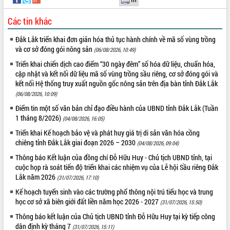
Tất cả:
66109252
Các tin khác
Đắk Lắk triển khai đơn giản hóa thủ tục hành chính về mã số vùng trồng
và cơ sở đóng gói nông sản
(06/08/2026, 10:49)
Triển khai chiến dịch cao điểm “30 ngày đêm” số hóa dữ liệu, chuẩn hóa,
cập nhật và kết nối dữ liệu mã số vùng trồng sầu riêng, cơ sở đóng gói và
kết nối Hệ thống truy xuất nguồn gốc nông sản trên địa bàn tỉnh Đắk Lắk
(06/08/2026, 10:09)
Điểm tin một số văn bản chỉ đạo điều hành của UBND tỉnh Đắk Lắk (Tuần
1 tháng 8/2026)
(04/08/2026, 16:05)
Triển khai Kế hoạch bảo vệ và phát huy giá trị di sản văn hóa cồng
chiêng tỉnh Đắk Lắk giai đoạn 2026 – 2030
(04/08/2026, 09:04)
Thông báo Kết luận của đồng chí Đỗ Hữu Huy - Chủ tịch UBND tỉnh, tại
cuộc họp rà soát tiến độ triển khai các nhiệm vụ của Lễ hội Sầu riêng Đắk
Lắk năm 2026
(31/07/2026, 17:10)
Kế hoạch tuyển sinh vào các trường phổ thông nội trú tiểu học và trung
học cơ sở xã biên giới đất liền năm học 2026 - 2027
(31/07/2026, 15:50)
Thông báo kết luận của Chủ tịch UBND tỉnh Đỗ Hữu Huy tại kỳ tiếp công
dân định kỳ tháng 7
(31/07/2026, 15:11)