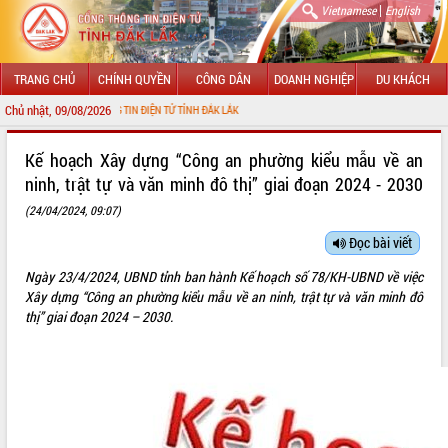
|
Vietnamese
English
TRANG CHỦ
CHÍNH QUYỀN
CÔNG DÂN
DOANH NGHIỆP
DU KHÁCH
Chủ nhật, 09/08/2026
ỔNG THÔNG TIN ĐIỆN TỬ TỈNH ĐẮK LẮK
GIỚI THIỆU
Kế hoạch Xây dựng “Công an phường kiểu mẫu về an
ninh, trật tự và văn minh đô thị” giai đoạn 2024 - 2030
LÃNH ĐẠO UBND TỈNH
(24/04/2024, 09:07)
TIN TỨC SỰ KIỆN
Đọc bài viết
SỞ, BAN, NGÀNH
Ngày 23/4/2024, UBND tỉnh ban hành Kế hoạch số 78/KH-UBND về việc
Xây dựng “Công an phường kiểu mẫu về an ninh, trật tự và văn minh đô
UBND CÁC XÃ, PHƯỜNG
thị” giai đoạn 2024 – 2030.
THÔNG TIN CHỈ ĐẠO ĐIỀU HÀNH
HỆ THỐNG VĂN BẢN
VĂN BẢN HĐND TỈNH