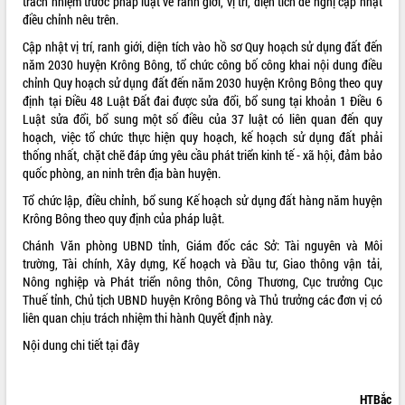
trách nhiệm trước pháp luật về ranh giới, vị trí, diện tích đề nghị cập nhật
điều chỉnh nêu trên.
VIDEO
Cập nhật vị trí, ranh giới, diện tích vào hồ sơ Quy hoạch sử dụng đất đến
Không có file video nào để phát.
năm 2030 huyện Krông Bông, tổ chức công bố công khai nội dung điều
chỉnh Quy hoạch sử dụng đất đến năm 2030 huyện Krông Bông theo quy
ALBUM ẢNH
định tại Điều 48 Luật Đất đai được sửa đổi, bổ sung tại khoản 1 Điều 6
Luật sửa đổi, bổ sung một số điều của 37 luật có liên quan đến quy
hoạch, việc tổ chức thực hiện quy hoạch, kế hoạch sử dụng đất phải
thống nhất, chặt chẽ đáp ứng yêu cầu phát triển kinh tế - xã hội, đảm bảo
quốc phòng, an ninh trên địa bàn huyện.
Tổ chức lập, điều chỉnh, bổ sung Kế hoạch sử dụng đất hàng năm huyện
Krông Bông theo quy định của pháp luật.
Chánh Văn phòng UBND tỉnh, Giám đốc các Sở: Tài nguyên và Môi
trường, Tài chính, Xây dựng, Kế hoạch và Đầu tư, Giao thông vận tải,
LIÊN KẾT WEB
Nông nghiệp và Phát triển nông thôn, Công Thương, Cục trưởng Cục
Thuế tỉnh, Chủ tịch UBND huyện Krông Bông và Thủ trưởng các đơn vị có
liên quan chịu trách nhiệm thi hành Quyết định này.
Nội dung chi tiết
tại đây
THỐNG KÊ TRUY CẬP
Hôm nay:
3825
HTBắc