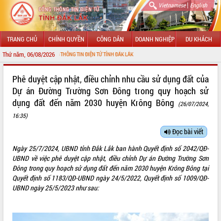
|
Vietnamese
English
TRANG CHỦ
CHÍNH QUYỀN
CÔNG DÂN
DOANH NGHIỆP
DU KHÁCH
Thứ năm, 06/08/2026
N VỚI CỔNG THÔNG TIN ĐIỆN TỬ TỈNH ĐẮK LẮK
GIỚI THIỆU
Phê duyệt cập nhật, điều chỉnh nhu cầu sử dụng đất của
Dự án Đường Trường Sơn Đông trong quy hoạch sử
LÃNH ĐẠO UBND TỈNH
dụng đất đến năm 2030 huyện Krông Bông
(26/07/2024,
TIN TỨC SỰ KIỆN
16:35)
Đọc bài viết
SỞ, BAN, NGÀNH
Ngày 25/7/2024, UBND tỉnh Đắk Lắk ban hành Quyết định số 2042/QĐ-
UBND CÁC XÃ, PHƯỜNG
UBND về việc phê duyệt cập nhật, điều chỉnh Dự án Đường Trường Sơn
Đông trong quy hoạch sử dụng đất đến năm 2030 huyện Krông Bông tại
THÔNG TIN CHỈ ĐẠO ĐIỀU HÀNH
Quyết định số 1183/QĐ-UBND ngày 24/5/2022, Quyết định số 1009/QĐ-
UBND ngày 25/5/2023 như sau:
HỆ THỐNG VĂN BẢN
VĂN BẢN HĐND TỈNH