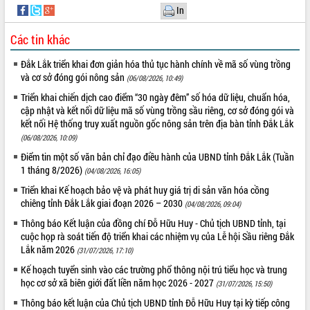
In
Tất cả:
66016565
Các tin khác
Đắk Lắk triển khai đơn giản hóa thủ tục hành chính về mã số vùng trồng
và cơ sở đóng gói nông sản
(06/08/2026, 10:49)
Triển khai chiến dịch cao điểm “30 ngày đêm” số hóa dữ liệu, chuẩn hóa,
cập nhật và kết nối dữ liệu mã số vùng trồng sầu riêng, cơ sở đóng gói và
kết nối Hệ thống truy xuất nguồn gốc nông sản trên địa bàn tỉnh Đắk Lắk
(06/08/2026, 10:09)
Điểm tin một số văn bản chỉ đạo điều hành của UBND tỉnh Đắk Lắk (Tuần
1 tháng 8/2026)
(04/08/2026, 16:05)
Triển khai Kế hoạch bảo vệ và phát huy giá trị di sản văn hóa cồng
chiêng tỉnh Đắk Lắk giai đoạn 2026 – 2030
(04/08/2026, 09:04)
Thông báo Kết luận của đồng chí Đỗ Hữu Huy - Chủ tịch UBND tỉnh, tại
cuộc họp rà soát tiến độ triển khai các nhiệm vụ của Lễ hội Sầu riêng Đắk
Lắk năm 2026
(31/07/2026, 17:10)
Kế hoạch tuyển sinh vào các trường phổ thông nội trú tiểu học và trung
học cơ sở xã biên giới đất liền năm học 2026 - 2027
(31/07/2026, 15:50)
Thông báo kết luận của Chủ tịch UBND tỉnh Đỗ Hữu Huy tại kỳ tiếp công