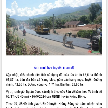
ĐIỂM TIN VĂN BẢN
QUY HOẠCH - KẾ HOẠCH
Ảnh minh họa (nguồn internet)
Cập nhật, điều chỉnh diện tích sử dụng đất của Dự án từ 53,5 ha thành
67,87 ha, trên địa bàn xã Yang Mao, gồm các hạng mục: Tuyến đường
chính: 42,26 ha; Đường công vụ: 1,71 ha; Bãi thải: 23,90 ha.
Vị trí, ranh giới Dự án được xác định theo các Bản vẽ kèm theo Tờ trình số
69/TTr-UBND ngày 16/5/2024 của UBND huyện Krông Bông.
Theo đó, UBND tỉnh giao UBND huyện Krông Bông có trách nhiệm chịu