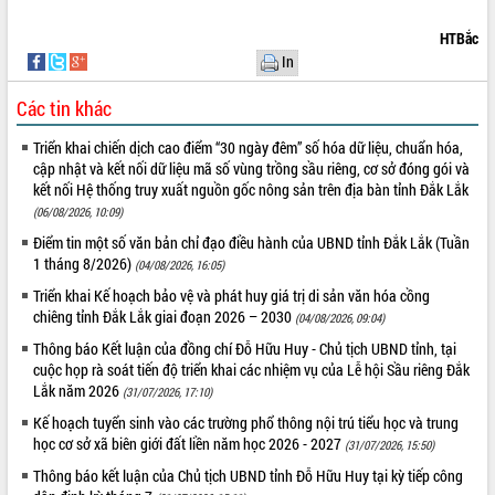
VIDEO
HTBắc
In
Không có file video nào để phát.
Các tin khác
ALBUM ẢNH
Triển khai chiến dịch cao điểm “30 ngày đêm” số hóa dữ liệu, chuẩn hóa,
cập nhật và kết nối dữ liệu mã số vùng trồng sầu riêng, cơ sở đóng gói và
kết nối Hệ thống truy xuất nguồn gốc nông sản trên địa bàn tỉnh Đắk Lắk
(06/08/2026, 10:09)
Điểm tin một số văn bản chỉ đạo điều hành của UBND tỉnh Đắk Lắk (Tuần
1 tháng 8/2026)
(04/08/2026, 16:05)
Triển khai Kế hoạch bảo vệ và phát huy giá trị di sản văn hóa cồng
chiêng tỉnh Đắk Lắk giai đoạn 2026 – 2030
(04/08/2026, 09:04)
LIÊN KẾT WEB
Thông báo Kết luận của đồng chí Đỗ Hữu Huy - Chủ tịch UBND tỉnh, tại
cuộc họp rà soát tiến độ triển khai các nhiệm vụ của Lễ hội Sầu riêng Đắk
Lắk năm 2026
(31/07/2026, 17:10)
Kế hoạch tuyển sinh vào các trường phổ thông nội trú tiểu học và trung
học cơ sở xã biên giới đất liền năm học 2026 - 2027
THỐNG KÊ TRUY CẬP
(31/07/2026, 15:50)
Thông báo kết luận của Chủ tịch UBND tỉnh Đỗ Hữu Huy tại kỳ tiếp công
Hôm nay:
14985