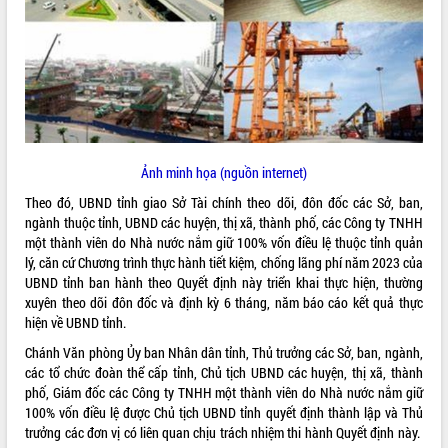
ĐIỂM TIN VĂN BẢN
QUY HOẠCH - KẾ HOẠCH
Ảnh minh họa (nguồn internet)
Theo đó, UBND tỉnh giao Sở Tài chính theo dõi, đôn đốc các Sở, ban,
ngành thuộc tỉnh, UBND các huyện, thị xã, thành phố, các Công ty TNHH
một thành viên do Nhà nước nắm giữ 100% vốn điều lệ thuộc tỉnh quản
lý, căn cứ Chương trình thực hành tiết kiệm, chống lãng phí năm 2023 của
UBND tỉnh ban hành theo Quyết định này triển khai thực hiện, thường
xuyên theo dõi đôn đốc và định kỳ 6 tháng, năm báo cáo kết quả thực
hiện về UBND tỉnh.
Chánh Văn phòng Ủy ban Nhân dân tỉnh, Thủ trưởng các Sở, ban, ngành,
các tổ chức đoàn thể cấp tỉnh, Chủ tịch UBND các huyện, thị xã, thành
phố, Giám đốc các Công ty TNHH một thành viên do Nhà nước nắm giữ
100% vốn điều lệ được Chủ tịch UBND tỉnh quyết định thành lập và Thủ
trưởng các đơn vị có liên quan chịu trách nhiệm thi hành Quyết định này.