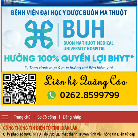
Toggle
Trang chủ
Sơ đồ cổng
Đăng nhập
navigation
CỔNG THÔNG TIN ĐIỆN TỬ TỈNH ĐẮK LẮK
Giấy phép số 99/GP-TTĐT do Cục QL Phát thanh Truyền hình và Thông tin Điện tử cấp