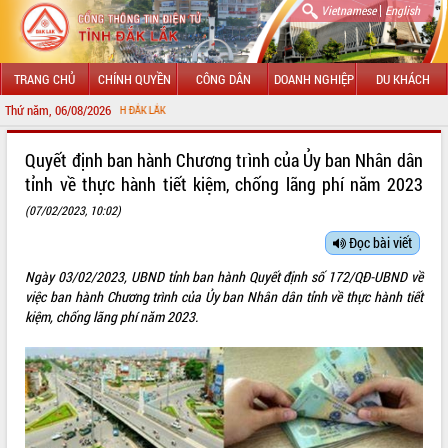
|
Vietnamese
English
TRANG CHỦ
CHÍNH QUYỀN
CÔNG DÂN
DOANH NGHIỆP
DU KHÁCH
Thứ năm, 06/08/2026
CHÀO 
GIỚI THIỆU
Quyết định ban hành Chương trình của Ủy ban Nhân dân
tỉnh về thực hành tiết kiệm, chống lãng phí năm 2023
LÃNH ĐẠO UBND TỈNH
(07/02/2023, 10:02)
TIN TỨC SỰ KIỆN
Đọc bài viết
SỞ, BAN, NGÀNH
Ngày 03/02/2023, UBND tỉnh ban hành Quyết định số 172/QĐ-UBND về
việc ban hành Chương trình của Ủy ban Nhân dân tỉnh về thực hành tiết
UBND CÁC XÃ, PHƯỜNG
kiệm, chống lãng phí năm 2023.
THÔNG TIN CHỈ ĐẠO ĐIỀU HÀNH
HỆ THỐNG VĂN BẢN
VĂN BẢN HĐND TỈNH