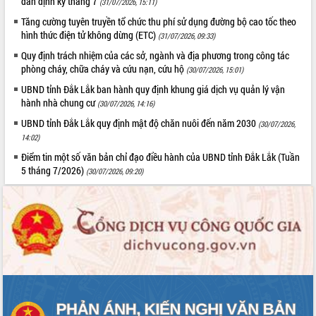
dân định kỳ tháng 7
(31/07/2026, 15:11)
Tất cả:
65991127
Tăng cường tuyên truyền tổ chức thu phí sử dụng đường bộ cao tốc theo
hình thức điện tử không dừng (ETC)
(31/07/2026, 09:33)
Quy định trách nhiệm của các sở, ngành và địa phương trong công tác
phòng cháy, chữa cháy và cứu nạn, cứu hộ
(30/07/2026, 15:01)
UBND tỉnh Đắk Lắk ban hành quy định khung giá dịch vụ quản lý vận
hành nhà chung cư
(30/07/2026, 14:16)
UBND tỉnh Đắk Lắk quy định mật độ chăn nuôi đến năm 2030
(30/07/2026,
14:02)
Điểm tin một số văn bản chỉ đạo điều hành của UBND tỉnh Đắk Lắk (Tuần
5 tháng 7/2026)
(30/07/2026, 09:20)