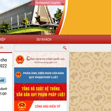
|
Vietnamese
English
IỆP
DU KHÁCH
 cho
2022
viết
 danh
2/QĐ-