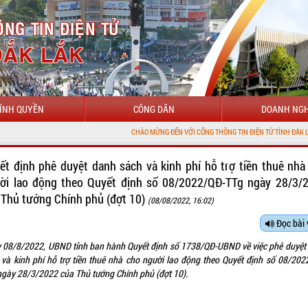
ÍNH QUYỀN
CÔNG DÂN
DOANH NGH
CHÀO MỪNG ĐẾN VỚI CỔNG THÔNG TIN ĐIỆN TỬ TỈNH ĐẮK LẮK
ết định phê duyệt danh sách và kinh phí hỗ trợ tiền thuê nhà
ời lao động theo Quyết định số 08/2022/QĐ-TTg ngày 28/3/
 Thủ tướng Chính phủ (đợt 10)
(08/08/2022, 16:02)
Đọc bài 
 08/8/2022, UBND tỉnh ban hành Quyết định số 1738/QĐ-UBND về việc phê duyệt
 và kinh phí hỗ trợ tiền thuê nhà cho người lao động theo Quyết định số 08/202
ngày 28/3/2022 của Thủ tướng Chính phủ (đợt 10).