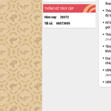
đoạ
THỐNG KÊ TRUY CẬP
Thôn
độ t
Hôm nay:
28372
Kế h
Tất cả:
66073695
giới
Thôn
(31/0
Tăng
khô
Quy
chá
UBN
(30/0
UBN