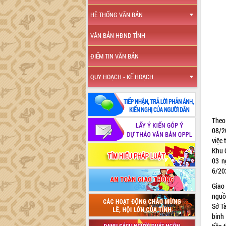
HỆ THỐNG VĂN BẢN
VĂN BẢN HĐND TỈNH
ĐIỂM TIN VĂN BẢN
QUY HOẠCH - KẾ HOẠCH
Theo
08/2
việc
Khu 
03 n
6/202
Giao
nguồn
Sở T
binh