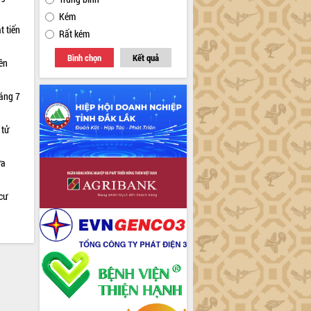
Kém
t tiến
Rất kém
Bình chọn
Kết quả
iên
háng 7
 tử
ữa
cư