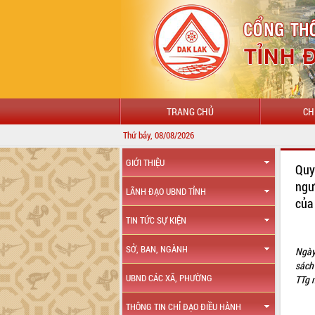
TRANG CHỦ
CH
Thứ bảy, 08/08/2026
GIỚI THIỆU
Quy
ngư
LÃNH ĐẠO UBND TỈNH
của
TIN TỨC SỰ KIỆN
SỞ, BAN, NGÀNH
Ngày
sách
UBND CÁC XÃ, PHƯỜNG
TTg 
THÔNG TIN CHỈ ĐẠO ĐIỀU HÀNH