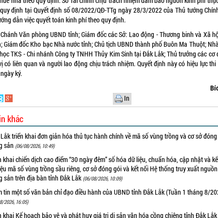
thuê nhà theo quy định. Sở Tài chính chịu trách nhiệm đảm bảo nguồn kinh phí thự
 quy định tại Quyết định số 08/2022/QĐ-TTg ngày 28/3/2022 của Thủ tướng Chín
ớng dẫn việc quyết toán kinh phí theo quy định.
 Chánh Văn phòng UBND tỉnh; Giám đốc các Sở: Lao động - Thương binh và Xã hội
h; Giám đốc Kho bạc Nhà nước tỉnh; Chủ tịch UBND thành phố Buôn Ma Thuột; Nh
 học TKS - Chi nhánh Công ty TNHH Thủy Kim Sinh tại Đắk Lắk; Thủ trưởng các cơ 
ị có liên quan và người lao động chịu trách nhiệm. Quyết định này có hiệu lực th
 ngày ký.
Bí
In
in khác
Lắk triển khai đơn giản hóa thủ tục hành chính về mã số vùng trồng và cơ sở đóng
g sản
(06/08/2026, 10:49)
n khai chiến dịch cao điểm “30 ngày đêm” số hóa dữ liệu, chuẩn hóa, cập nhật và kế
iệu mã số vùng trồng sầu riêng, cơ sở đóng gói và kết nối Hệ thống truy xuất nguồ
 sản trên địa bàn tỉnh Đắk Lắk
(06/08/2026, 10:09)
m tin một số văn bản chỉ đạo điều hành của UBND tỉnh Đắk Lắk (Tuần 1 tháng 8/20
8/2026, 16:05)
n khai Kế hoạch bảo vệ và phát huy giá trị di sản văn hóa cồng chiêng tỉnh Đắk Lắk 