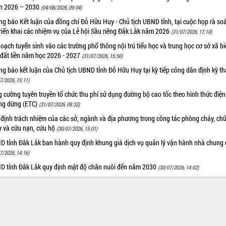
n 2026 – 2030
(04/08/2026, 09:04)
g báo Kết luận của đồng chí Đỗ Hữu Huy - Chủ tịch UBND tỉnh, tại cuộc họp rà soá
riển khai các nhiệm vụ của Lễ hội Sầu riêng Đắk Lắk năm 2026
(31/07/2026, 17:10)
oạch tuyển sinh vào các trường phổ thông nội trú tiểu học và trung học cơ sở xã b
 đất liền năm học 2026 - 2027
(31/07/2026, 15:50)
g báo kết luận của Chủ tịch UBND tỉnh Đỗ Hữu Huy tại kỳ tiếp công dân định kỳ t
7/2026, 15:11)
 cường tuyên truyền tổ chức thu phí sử dụng đường bộ cao tốc theo hình thức điện
ng dừng (ETC)
(31/07/2026, 09:33)
 định trách nhiệm của các sở, ngành và địa phương trong công tác phòng cháy, ch
y và cứu nạn, cứu hộ
(30/07/2026, 15:01)
D tỉnh Đắk Lắk ban hành quy định khung giá dịch vụ quản lý vận hành nhà chung 
7/2026, 14:16)
D tỉnh Đắk Lắk quy định mật độ chăn nuôi đến năm 2030
(30/07/2026, 14:02)