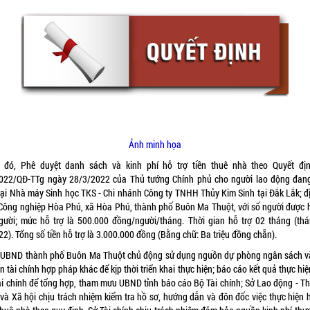
Ảnh minh họa
 đó, Phê duyệt danh sách và kinh phí hỗ trợ tiền thuê nhà theo Quyết đị
022/QĐ-TTg ngày 28/3/2022 của Thủ tướng Chính phủ cho người lao động đan
 tại Nhà máy Sinh học TKS - Chi nhánh Công ty TNHH Thủy Kim Sinh tại Đắk Lắk; đị
Công nghiệp Hòa Phú, xã Hòa Phú, thành phố Buôn Ma Thuột, với số người được h
gười; mức hỗ trợ là 500.000 đồng/người/tháng. Thời gian hỗ trợ 02 tháng (thá
2). Tổng số tiền hỗ trợ là 3.000.000 đồng (Bằng chữ: Ba triệu đồng chẵn).
 UBND thành phố Buôn Ma Thuột chủ động sử dụng nguồn dự phòng ngân sách v
 tài chính hợp pháp khác để kịp thời triển khai thực hiện; báo cáo kết quả thực hi
ài chính để tổng hợp, tham mưu UBND tỉnh báo cáo Bộ Tài chính; Sở Lao động - T
 và Xã hội chịu trách nhiệm kiểm tra hồ sơ, hướng dẫn và đôn đốc việc thực hiện h