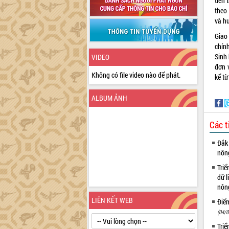
tiền 
theo
và hư
Giao
chín
Sinh
VIDEO
đơn v
Không có file video nào để phát.
kể từ
ALBUM ẢNH
Các t
Đắk 
nôn
Triể
dữ l
nông
LIÊN KẾT WEB
Điể
(04/0
Triể