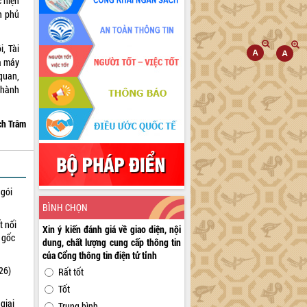
c hiện
h phủ
, Tài
à máy
quan,
i hành
ch Trâm
 gói
BÌNH CHỌN
t nối
Xin ý kiến đánh giá về giao diện, nội
n gốc
dung, chất lượng cung cấp thông tin
của Cổng thông tin điện tử tỉnh
26)
Rất tốt
Tốt
giai
Trung bình