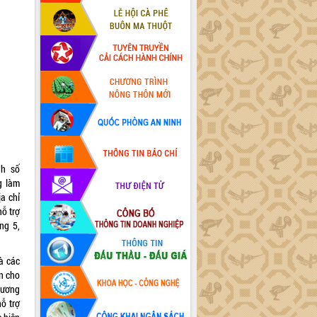
nh số
g làm
a chỉ
ỗ trợ
ng 5,
à các
ện cho
hương
ỗ trợ