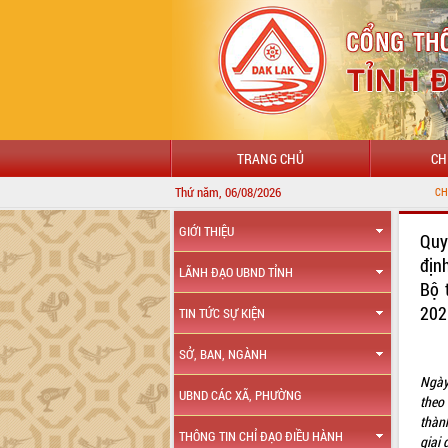
TRANG CHỦ
CH
Thứ năm, 06/08/2026
CHÀO MỪNG ĐẾN VỚ
GIỚI THIỆU
Quy
địn
LÃNH ĐẠO UBND TỈNH
Bộ 
202
TIN TỨC SỰ KIỆN
SỞ, BAN, NGÀNH
Ngày
UBND CÁC XÃ, PHƯỜNG
theo
thàn
THÔNG TIN CHỈ ĐẠO ĐIỀU HÀNH
giai