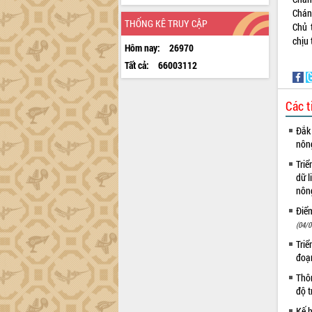
Chán
THỐNG KÊ TRUY CẬP
Chủ 
chịu 
Hôm nay:
26970
Tất cả:
66003112
Các t
Đắk 
nôn
Triể
dữ l
nông
Điể
(04/0
Triể
đoạ
Thôn
độ t
Kế h