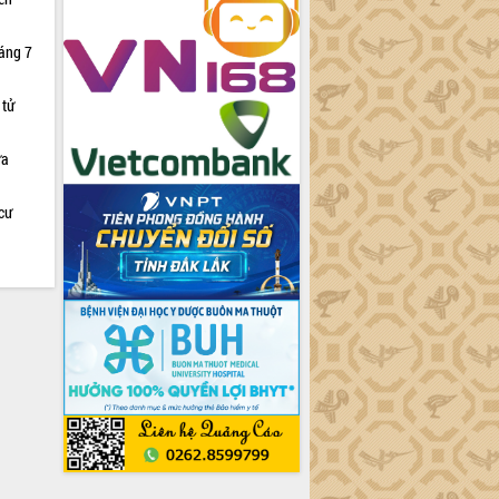
háng 7
 tử
ữa
cư