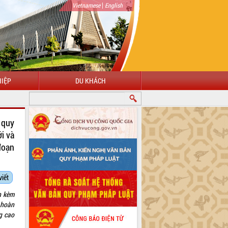
|
Vietnamese
English
IỆP
DU KHÁCH
 quy
i và
đoạn
viết
h kèm
 hoàn
g cao