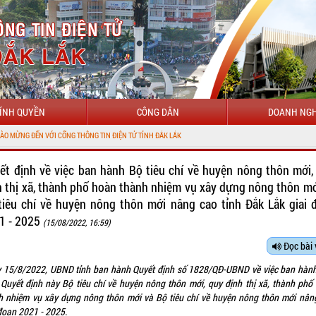
ÍNH QUYỀN
CÔNG DÂN
DOANH NGH
I CỔNG THÔNG TIN ĐIỆN TỬ TỈNH ĐẮK LẮK
ết định về việc ban hành Bộ tiêu chí về huyện nông thôn mới,
h thị xã, thành phố hoàn thành nhiệm vụ xây dựng nông thôn mớ
tiêu chí về huyện nông thôn mới nâng cao tỉnh Đắk Lắk giai 
1 - 2025
(15/08/2022, 16:59)
Đọc bài 
 15/8/2022, UBND tỉnh ban hành Quyết định số 1828/QĐ-UBND về việc ban hàn
 Quyết định này Bộ tiêu chí về huyện nông thôn mới, quy định thị xã, thành phố
h nhiệm vụ xây dựng nông thôn mới và Bộ tiêu chí về huyện nông thôn mới nân
 đoạn 2021 - 2025.