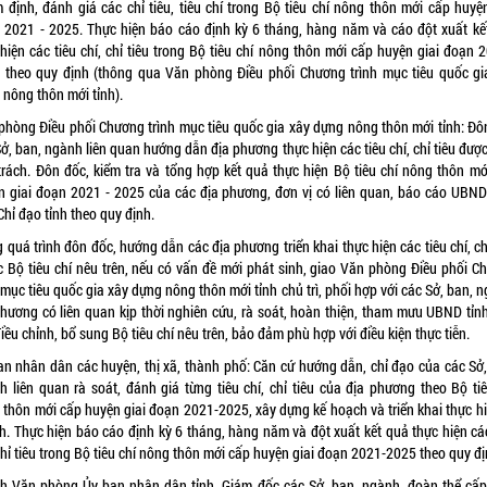
 định, đánh giá các chỉ tiêu, tiêu chí trong Bộ tiêu chí nông thôn mới cấp huyện
 2021 - 2025. Thực hiện báo cáo định kỳ 6 tháng, hàng năm và cáo đột xuất kế
hiện các tiêu chí, chỉ tiêu trong Bộ tiêu chí nông thôn mới cấp huyện giai đoạn 
 theo quy định (thông qua Văn phòng Điều phối Chương trình mục tiêu quốc gi
 nông thôn mới tỉnh).
phòng Điều phối Chương trình mục tiêu quốc gia xây dựng nông thôn mới tỉnh: Đô
ở, ban, ngành liên quan hướng dẫn địa phương thực hiện các tiêu chí, chỉ tiêu đượ
trách. Đôn đốc, kiểm tra và tổng hợp kết quả thực hiện Bộ tiêu chí nông thôn mớ
n giai đoạn 2021 - 2025 của các địa phương, đơn vị có liên quan, báo cáo UBND 
hỉ đạo tỉnh theo quy định.
 quá trình đôn đốc, hướng dẫn các địa phương triển khai thực hiện các tiêu chí, ch
c Bộ tiêu chí nêu trên, nếu có vấn đề mới phát sinh, giao Văn phòng Điều phối C
 mục tiêu quốc gia xây dựng nông thôn mới tỉnh chủ trì, phối hợp với các Sở, ban, 
phương có liên quan kịp thời nghiên cứu, rà soát, hoàn thiện, tham mưu UBND tỉn
điều chỉnh, bổ sung Bộ tiêu chí nêu trên, bảo đảm phù hợp với điều kiện thực tiễn.
an nhân dân các huyện, thị xã, thành phố: Căn cứ hướng dẫn, chỉ đạo của các Sở,
h liên quan rà soát, đánh giá từng tiêu chí, chỉ tiêu của địa phương theo Bộ tiê
 thôn mới cấp huyện giai đoạn 2021-2025, xây dựng kế hoạch và triển khai thực hi
h. Thực hiện báo cáo định kỳ 6 tháng, hàng năm và đột xuất kết quả thực hiện các
chỉ tiêu trong Bộ tiêu chí nông thôn mới cấp huyện giai đoạn 2021-2025 theo quy đị
h Văn phòng Ủy ban nhân dân tỉnh, Giám đốc các Sở, ban, ngành, đoàn thể cấp 