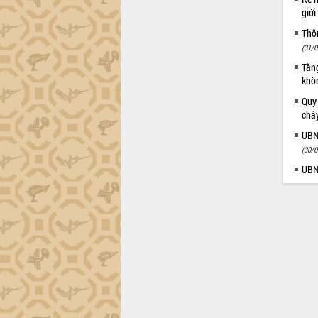
giới
Thôn
(31/0
Tăng
khô
Quy
chá
UBN
(30/0
UBN