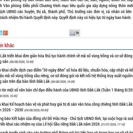
h Văn phòng Điều phối Chương trình mục tiêu quốc gia xây dựng nông thôn mới 
tịch UBND các huyện, thị xã, thành phố, Thủ trưởng các đơn vị, cá nhân có liên
trách nhiệm thi hành Quyết định này. Quyết định này có hiệu lực từ ngày ban hành.
In
in khác
Lắk triển khai đơn giản hóa thủ tục hành chính về mã số vùng trồng và cơ sở đóng
g sản
(06/08/2026, 10:49)
n khai chiến dịch cao điểm “30 ngày đêm” số hóa dữ liệu, chuẩn hóa, cập nhật và kế
iệu mã số vùng trồng sầu riêng, cơ sở đóng gói và kết nối Hệ thống truy xuất nguồ
 sản trên địa bàn tỉnh Đắk Lắk
(06/08/2026, 10:09)
m tin một số văn bản chỉ đạo điều hành của UBND tỉnh Đắk Lắk (Tuần 1 tháng 8/20
8/2026, 16:05)
n khai Kế hoạch bảo vệ và phát huy giá trị di sản văn hóa cồng chiêng tỉnh Đắk Lắk 
n 2026 – 2030
(04/08/2026, 09:04)
g báo Kết luận của đồng chí Đỗ Hữu Huy - Chủ tịch UBND tỉnh, tại cuộc họp rà soá
riển khai các nhiệm vụ của Lễ hội Sầu riêng Đắk Lắk năm 2026
(31/07/2026, 17:10)
oạch tuyển sinh vào các trường phổ thông nội trú tiểu học và trung học cơ sở xã b