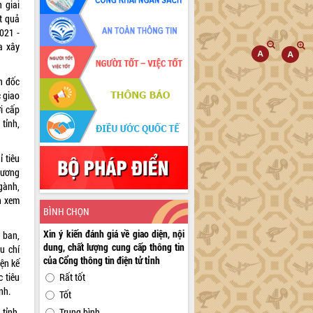
 giai
t quả
2021 -
a xây
n đốc
c giao
i cấp
tỉnh,
ỉ tiêu
hương
ngành,
h xem
BÌNH CHỌN
Xin ý kiến đánh giá về giao diện, nội
 ban,
dung, chất lượng cung cấp thông tin
u chí
của Cổng thông tin điện tử tỉnh
ện kế
 tiêu
Rất tốt
nh.
Tốt
tỉnh,
Trung bình