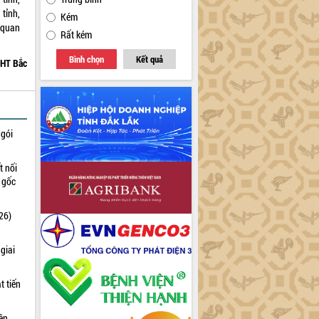
tỉnh,
Kém
 quan
Rất kém
Bình chọn
Kết quả
HT Bắc
 gói
t nối
n gốc
26)
giai
t tiến
iên