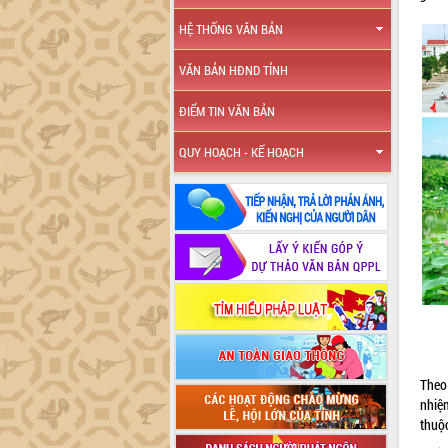
HỆ THỐNG VĂN BẢN
VĂN BẢN HĐND TỈNH
ĐIỂM TIN VĂN BẢN
QUY HOẠCH - KẾ HOẠCH
Theo
nhiệ
thuộ