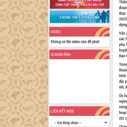
Thẩm
đoạn
thực 
2025
dựng
VIDEO
Văn 
các S
Không có file video nào để phát.
phụ 
huyệ
ALBUM ẢNH
Ban C
Trong
thuộ
trình
địa 
xét, 
Ủy b
ngàn
nông
LIÊN KẾT WEB
hoạc
chí, 
Chán