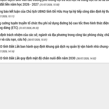
 đất liền năm học 2026 - 2027
(31/07/2026, 15:50)
g báo kết luận của Chủ tịch UBND tỉnh Đỗ Hữu Huy tại kỳ tiếp công dân định kỳ t
7/2026, 15:11)
 cường tuyên truyền tổ chức thu phí sử dụng đường bộ cao tốc theo hình thức điện
ng dừng (ETC)
(31/07/2026, 09:33)
 định trách nhiệm của các sở, ngành và địa phương trong công tác phòng cháy, ch
y và cứu nạn, cứu hộ
(30/07/2026, 15:01)
D tỉnh Đắk Lắk ban hành quy định khung giá dịch vụ quản lý vận hành nhà chung 
7/2026, 14:16)
D tỉnh Đắk Lắk quy định mật độ chăn nuôi đến năm 2030
(30/07/2026, 14:02)