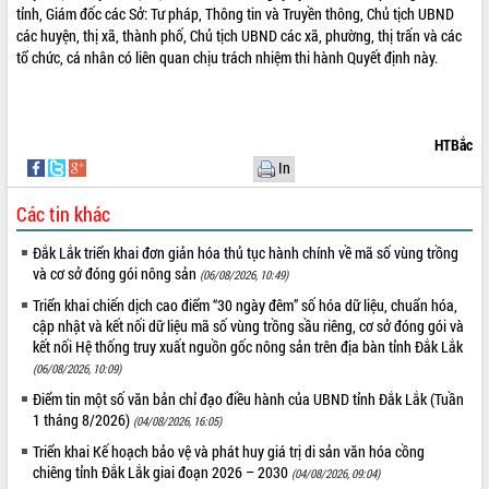
tỉnh, Giám đốc các Sở: Tư pháp, Thông tin và Truyền thông, Chủ tịch UBND
VIDEO
các huyện, thị xã, thành phố, Chủ tịch UBND các xã, phường, thị trấn và các
tổ chức, cá nhân có liên quan chịu trách nhiệm thi hành Quyết định này.
Không có file video nào để phát.
ALBUM ẢNH
HTBắc
In
Các tin khác
Đắk Lắk triển khai đơn giản hóa thủ tục hành chính về mã số vùng trồng
và cơ sở đóng gói nông sản
(06/08/2026, 10:49)
Triển khai chiến dịch cao điểm “30 ngày đêm” số hóa dữ liệu, chuẩn hóa,
cập nhật và kết nối dữ liệu mã số vùng trồng sầu riêng, cơ sở đóng gói và
LIÊN KẾT WEB
kết nối Hệ thống truy xuất nguồn gốc nông sản trên địa bàn tỉnh Đắk Lắk
(06/08/2026, 10:09)
Điểm tin một số văn bản chỉ đạo điều hành của UBND tỉnh Đắk Lắk (Tuần
1 tháng 8/2026)
(04/08/2026, 16:05)
THỐNG KÊ TRUY CẬP
Triển khai Kế hoạch bảo vệ và phát huy giá trị di sản văn hóa cồng
chiêng tỉnh Đắk Lắk giai đoạn 2026 – 2030
(04/08/2026, 09:04)
Hôm nay:
26460