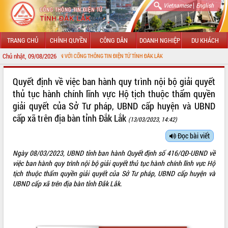
|
Vietnamese
English
TRANG CHỦ
CHÍNH QUYỀN
CÔNG DÂN
DOANH NGHIỆP
DU KHÁCH
Chủ nhật, 09/08/2026
ÀO MỪNG ĐẾN VỚI CỔNG THÔNG TIN ĐIỆN TỬ TỈNH ĐẮK LẮK
GIỚI THIỆU
Quyết định về việc ban hành quy trình nội bộ giải quyết
thủ tục hành chính lĩnh vực Hộ tịch thuộc thẩm quyền
LÃNH ĐẠO UBND TỈNH
giải quyết của Sở Tư pháp, UBND cấp huyện và UBND
cấp xã trên địa bàn tỉnh Đắk Lắk
TIN TỨC SỰ KIỆN
(13/03/2023, 14:42)
Đọc bài viết
SỞ, BAN, NGÀNH
Ngày 08/03/2023, UBND tỉnh ban hành Quyết định số 416/QĐ-UBND về
UBND CÁC XÃ, PHƯỜNG
việc ban hành quy trình nội bộ giải quyết thủ tục hành chính lĩnh vực Hộ
tịch thuộc thẩm quyền giải quyết của Sở Tư pháp, UBND cấp huyện và
THÔNG TIN CHỈ ĐẠO ĐIỀU HÀNH
UBND cấp xã trên địa bàn tỉnh Đắk Lắk.
HỆ THỐNG VĂN BẢN
VĂN BẢN HĐND TỈNH