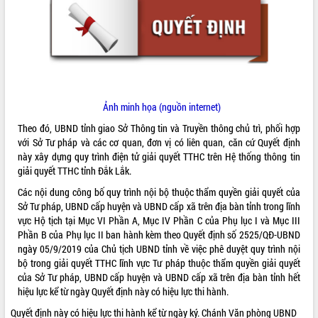
ĐIỂM TIN VĂN BẢN
QUY HOẠCH - KẾ HOẠCH
Ảnh minh họa (nguồn internet)
Theo đó, UBND tỉnh giao Sở Thông tin và Truyền thông chủ trì, phối hợp
với Sở Tư pháp và các cơ quan, đơn vị có liên quan, căn cứ Quyết định
này xây dựng quy trình điện tử giải quyết TTHC trên Hệ thống thông tin
giải quyết TTHC tỉnh Đắk Lắk.
Các nội dung công bố quy trình nội bộ thuộc thẩm quyền giải quyết của
Sở Tư pháp, UBND cấp huyện và UBND cấp xã trên địa bàn tỉnh trong lĩnh
vực Hộ tịch tại Mục VI Phần A, Mục IV Phần C của Phụ lục I và Mục III
Phần B của Phụ lục II ban hành kèm theo Quyết định số 2525/QĐ-UBND
ngày 05/9/2019 của Chủ tịch UBND tỉnh về việc phê duyệt quy trình nội
bộ trong giải quyết TTHC lĩnh vực Tư pháp thuộc thẩm quyền giải quyết
của Sở Tư pháp, UBND cấp huyện và UBND cấp xã trên địa bàn tỉnh hết
hiệu lực kể từ ngày Quyết định này có hiệu lực thi hành.
Quyết định này có hiệu lực thi hành kể từ ngày ký. Chánh Văn phòng UBND