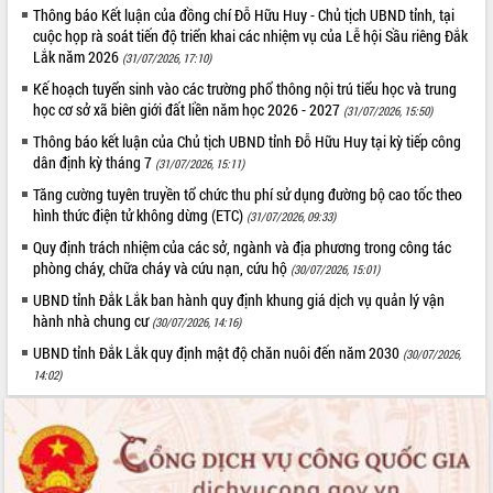
Thông báo Kết luận của đồng chí Đỗ Hữu Huy - Chủ tịch UBND tỉnh, tại
Tất cả:
66112128
cuộc họp rà soát tiến độ triển khai các nhiệm vụ của Lễ hội Sầu riêng Đắk
Lắk năm 2026
(31/07/2026, 17:10)
Kế hoạch tuyển sinh vào các trường phổ thông nội trú tiểu học và trung
học cơ sở xã biên giới đất liền năm học 2026 - 2027
(31/07/2026, 15:50)
Thông báo kết luận của Chủ tịch UBND tỉnh Đỗ Hữu Huy tại kỳ tiếp công
dân định kỳ tháng 7
(31/07/2026, 15:11)
Tăng cường tuyên truyền tổ chức thu phí sử dụng đường bộ cao tốc theo
hình thức điện tử không dừng (ETC)
(31/07/2026, 09:33)
Quy định trách nhiệm của các sở, ngành và địa phương trong công tác
phòng cháy, chữa cháy và cứu nạn, cứu hộ
(30/07/2026, 15:01)
UBND tỉnh Đắk Lắk ban hành quy định khung giá dịch vụ quản lý vận
hành nhà chung cư
(30/07/2026, 14:16)
UBND tỉnh Đắk Lắk quy định mật độ chăn nuôi đến năm 2030
(30/07/2026,
14:02)