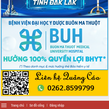
Toggle
Trang chủ
Sơ đồ cổng
Đăng nhập