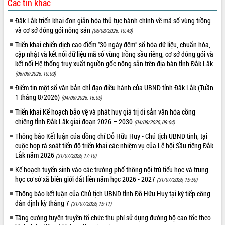
Các tin khác
Đắk Lắk triển khai đơn giản hóa thủ tục hành chính về mã số vùng trồng
và cơ sở đóng gói nông sản
(06/08/2026, 10:49)
Triển khai chiến dịch cao điểm “30 ngày đêm” số hóa dữ liệu, chuẩn hóa,
cập nhật và kết nối dữ liệu mã số vùng trồng sầu riêng, cơ sở đóng gói và
kết nối Hệ thống truy xuất nguồn gốc nông sản trên địa bàn tỉnh Đắk Lắk
(06/08/2026, 10:09)
Điểm tin một số văn bản chỉ đạo điều hành của UBND tỉnh Đắk Lắk (Tuần
1 tháng 8/2026)
(04/08/2026, 16:05)
Triển khai Kế hoạch bảo vệ và phát huy giá trị di sản văn hóa cồng
chiêng tỉnh Đắk Lắk giai đoạn 2026 – 2030
(04/08/2026, 09:04)
Thông báo Kết luận của đồng chí Đỗ Hữu Huy - Chủ tịch UBND tỉnh, tại
cuộc họp rà soát tiến độ triển khai các nhiệm vụ của Lễ hội Sầu riêng Đắk
Lắk năm 2026
(31/07/2026, 17:10)
Kế hoạch tuyển sinh vào các trường phổ thông nội trú tiểu học và trung
học cơ sở xã biên giới đất liền năm học 2026 - 2027
(31/07/2026, 15:50)
Thông báo kết luận của Chủ tịch UBND tỉnh Đỗ Hữu Huy tại kỳ tiếp công
dân định kỳ tháng 7
(31/07/2026, 15:11)
Tăng cường tuyên truyền tổ chức thu phí sử dụng đường bộ cao tốc theo