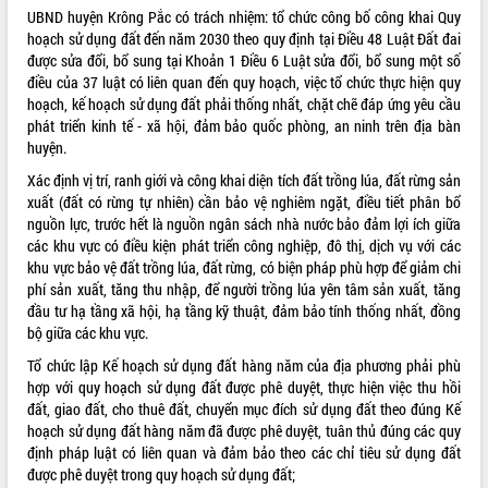
UBND huyện Krông Pắc có trách nhiệm: tổ chức công bố công khai Quy
VIDEO
hoạch sử dụng đất đến năm 2030 theo quy định tại Điều 48 Luật Đất đai
được sửa đổi, bổ sung tại Khoản 1 Điều 6 Luật sửa đổi, bổ sung một số
Không có file video nào để phát.
điều của 37 luật có liên quan đến quy hoạch, việc tổ chức thực hiện quy
hoạch, kế hoạch sử dụng đất phải thống nhất, chặt chẽ đáp ứng yêu cầu
ALBUM ẢNH
phát triển kinh tế - xã hội, đảm bảo quốc phòng, an ninh trên địa bàn
huyện.
Xác định vị trí, ranh giới và công khai diện tích đất trồng lúa, đất rừng sản
xuất (đất có rừng tự nhiên) cần bảo vệ nghiêm ngặt, điều tiết phân bổ
nguồn lực, trước hết là nguồn ngân sách nhà nước bảo đảm lợi ích giữa
các khu vực có điều kiện phát triển công nghiệp, đô thị, dịch vụ với các
khu vực bảo vệ đất trồng lúa, đất rừng, có biện pháp phù hợp để giảm chi
phí sản xuất, tăng thu nhập, để người trồng lúa yên tâm sản xuất, tăng
đầu tư hạ tầng xã hội, hạ tầng kỹ thuật, đảm bảo tính thống nhất, đồng
bộ giữa các khu vực.
LIÊN KẾT WEB
Tổ chức lập Kế hoạch sử dụng đất hàng năm của địa phương phải phù
hợp với quy hoạch sử dụng đất được phê duyệt, thực hiện việc thu hồi
đất, giao đất, cho thuê đất, chuyển mục đích sử dụng đất theo đúng Kế
hoạch sử dụng đất hàng năm đã được phê duyệt, tuân thủ đúng các quy
THỐNG KÊ TRUY CẬP
định pháp luật có liên quan và đảm bảo theo các chỉ tiêu sử dụng đất
được phê duyệt trong quy hoạch sử dụng đất;
Hôm nay:
9347