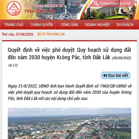
|
Vietnamese
English
TRANG CHỦ
CHÍNH QUYỀN
CÔNG DÂN
DOANH NGHIỆP
DU KHÁCH
Thứ sáu, 07/08/2026
NG TIN ĐIỆN TỬ TỈNH ĐẮK LẮK
GIỚI THIỆU
Quyết định về việc phê duyệt Quy hoạch sử dụng đất
đến năm 2030 huyện Krông Pắc, tỉnh Đắk Lắk
(05/09/2022,
LÃNH ĐẠO UBND TỈNH
16:17)
TIN TỨC SỰ KIỆN
Đọc bài viết
SỞ, BAN, NGÀNH
Ngày 31/8/2022, UBND tỉnh ban hành Quyết định số 1960/QĐ-UBND về
việc phê duyệt quy hoạch sử dụng đất đến năm 2030 của huyện Krông
UBND CÁC XÃ, PHƯỜNG
Pắc, tỉnh Đắk Lắk với các nội dung chủ yếu sau:
THÔNG TIN CHỈ ĐẠO ĐIỀU HÀNH
HỆ THỐNG VĂN BẢN
VĂN BẢN HĐND TỈNH