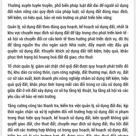
Tất cả:
66054670
Thường xuyên tuyên truyền, phổ biến pháp luật đất đai để người sử dụng
đất nắm vững các quy định của pháp luật, sử dụng đất đúng mục đích,
tiết kiệm, có hiệu quả, bảo vệ môi trường và phát triển bền vững;
Quản lý, sử dụng đất theo đúng quy hoạch, kế hoạch sử dụng đất, nhất là
khu vực chuyển mục đích sử dụng đất để tập trung cho phát triển kinh tế -
xã hội và chuyển đổi cơ cấu kinh tế theo hướng phát triển dịch vụ, đô thị
để tăng nguồn thu cho ngân sách Nhà nước, đẩy mạnh việc đấu giá
quyền sử dụng đất. Khuyến khích sử dụng đất tiết kiệm, hiệu quả, khắc
phục tình trạng bỏ hoang hoá đất đã giao, cho thuê.
Tổ chức quản lý, giám sát chặt chẽ quỹ đất được quy hoạch phát triển đô
thị, khu dân cư nông thôn, cụm công nghiệp, đất thương mại, dịch vụ, đất
cơ sở sản xuất, kinh doanh phi nông nghiệp nhằm sử dụng tiết kiệm, hiệu
quả quỹ đất, khắc phục tình trạng mất cân đối trong cơ cấu sử dụng đất
giữa đất ở với đất xây dựng cơ sở hạ tầng kỹ thuật, hạ tầng xã hội và các
yêu cầu về bảo vệ môi trường.
Tăng cường công tác thanh tra, kiểm tra việc quản lý, sử dụng đất đai, kịp
thời ngăn chặn và xử lý nghiêm đối với trường hợp sử dụng đất vi phạm
trong thực hiện quy hoạch, kế hoạch sử dụng đất, kiên quyết không giải
quyết giao đất, cho thuê đất, chuyển mục đích sử dụng đất, thu hồi đất
đối với các trường hợp không có trong quy hoạch, kế hoạch sử dụng đất,
kiểm tra xử lý các trường hợp đã được giao đất, cho thuê đất nhưng