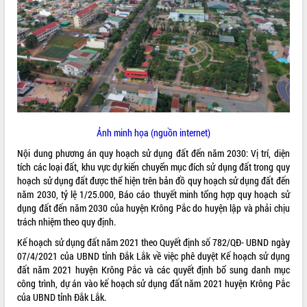
ĐIỂM TIN VĂN BẢN
QUY HOẠCH - KẾ HOẠCH
Ảnh minh họa (nguồn internet)
Nội dung phương án quy hoạch sử dụng đất đến năm 2030: Vị trí, diện
tích các loại đất, khu vực dự kiến chuyển mục đích sử dụng đất trong quy
hoạch sử dụng đất được thể hiện trên bản đồ quy hoạch sử dụng đất đến
năm 2030, tỷ lệ 1/25.000, Báo cáo thuyết minh tổng hợp quy hoạch sử
dụng đất đến năm 2030 của huyện Krông Pắc do huyện lập và phải chịu
trách nhiệm theo quy định.
Kế hoạch sử dụng đất năm 2021 theo Quyết định số 782/QĐ- UBND ngày
07/4/2021 của UBND tỉnh Đắk Lắk về việc phê duyệt Kế hoạch sử dụng
đất năm 2021 huyện Krông Pắc và các quyết định bổ sung danh mục
công trình, dự án vào kế hoạch sử dụng đất năm 2021 huyện Krông Pắc
của UBND tỉnh Đắk Lắk.