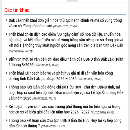
VIDEO
Các tin khác
Không có file video nào để phát.
Đắk Lắk triển khai đơn giản hóa thủ tục hành chính về mã số vùng trồng
và cơ sở đóng gói nông sản
(06/08/2026, 10:49)
ALBUM ẢNH
Triển khai chiến dịch cao điểm “30 ngày đêm” số hóa dữ liệu, chuẩn hóa,
cập nhật và kết nối dữ liệu mã số vùng trồng sầu riêng, cơ sở đóng gói và
kết nối Hệ thống truy xuất nguồn gốc nông sản trên địa bàn tỉnh Đắk Lắk
(06/08/2026, 10:09)
Điểm tin một số văn bản chỉ đạo điều hành của UBND tỉnh Đắk Lắk (Tuần
1 tháng 8/2026)
(04/08/2026, 16:05)
Triển khai Kế hoạch bảo vệ và phát huy giá trị di sản văn hóa cồng
chiêng tỉnh Đắk Lắk giai đoạn 2026 – 2030
(04/08/2026, 09:04)
Thông báo Kết luận của đồng chí Đỗ Hữu Huy - Chủ tịch UBND tỉnh, tại
LIÊN KẾT WEB
cuộc họp rà soát tiến độ triển khai các nhiệm vụ của Lễ hội Sầu riêng Đắk
Lắk năm 2026
(31/07/2026, 17:10)
Kế hoạch tuyển sinh vào các trường phổ thông nội trú tiểu học và trung
học cơ sở xã biên giới đất liền năm học 2026 - 2027
(31/07/2026, 15:50)
THỐNG KÊ TRUY CẬP
Thông báo kết luận của Chủ tịch UBND tỉnh Đỗ Hữu Huy tại kỳ tiếp công
dân định kỳ tháng 7
(31/07/2026, 15:11)
Hôm nay:
27290