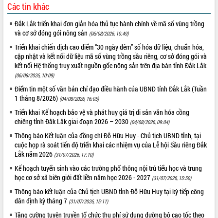
Các tin khác
VIDEO
Đắk Lắk triển khai đơn giản hóa thủ tục hành chính về mã số vùng trồng
Không có file video nào để phát.
và cơ sở đóng gói nông sản
(06/08/2026, 10:49)
Triển khai chiến dịch cao điểm “30 ngày đêm” số hóa dữ liệu, chuẩn hóa,
ALBUM ẢNH
cập nhật và kết nối dữ liệu mã số vùng trồng sầu riêng, cơ sở đóng gói và
kết nối Hệ thống truy xuất nguồn gốc nông sản trên địa bàn tỉnh Đắk Lắk
(06/08/2026, 10:09)
Điểm tin một số văn bản chỉ đạo điều hành của UBND tỉnh Đắk Lắk (Tuần
1 tháng 8/2026)
(04/08/2026, 16:05)
Triển khai Kế hoạch bảo vệ và phát huy giá trị di sản văn hóa cồng
chiêng tỉnh Đắk Lắk giai đoạn 2026 – 2030
(04/08/2026, 09:04)
Thông báo Kết luận của đồng chí Đỗ Hữu Huy - Chủ tịch UBND tỉnh, tại
cuộc họp rà soát tiến độ triển khai các nhiệm vụ của Lễ hội Sầu riêng Đắk
LIÊN KẾT WEB
Lắk năm 2026
(31/07/2026, 17:10)
Kế hoạch tuyển sinh vào các trường phổ thông nội trú tiểu học và trung
học cơ sở xã biên giới đất liền năm học 2026 - 2027
(31/07/2026, 15:50)
Thông báo kết luận của Chủ tịch UBND tỉnh Đỗ Hữu Huy tại kỳ tiếp công
THỐNG KÊ TRUY CẬP
dân định kỳ tháng 7
(31/07/2026, 15:11)
Hôm nay:
19278
Tăng cường tuyên truyền tổ chức thu phí sử dụng đường bộ cao tốc theo