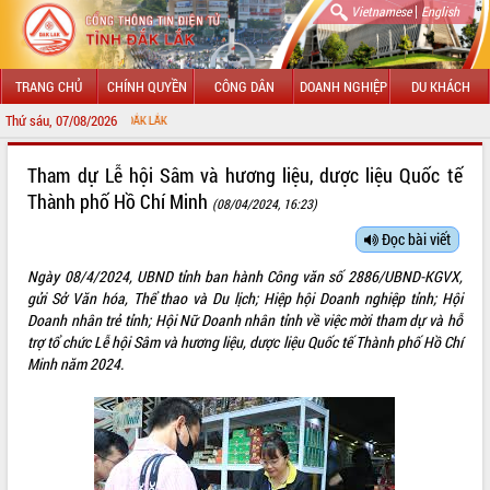
|
Vietnamese
English
TRANG CHỦ
CHÍNH QUYỀN
CÔNG DÂN
DOANH NGHIỆP
DU KHÁCH
Thứ sáu, 07/08/2026
CHÀO MỪ
GIỚI THIỆU
Tham dự Lễ hội Sâm và hương liệu, dược liệu Quốc tế
Thành phố Hồ Chí Minh
(08/04/2024, 16:23)
LÃNH ĐẠO UBND TỈNH
Đọc bài viết
TIN TỨC SỰ KIỆN
Ngày 08/4/2024, UBND tỉnh ban hành Công văn số 2886/UBND-KGVX,
SỞ, BAN, NGÀNH
gửi Sở Văn hóa, Thể thao và Du lịch; Hiệp hội Doanh nghiệp tỉnh; Hội
Doanh nhân trẻ tỉnh; Hội Nữ Doanh nhân tỉnh về việc mời tham dự và hỗ
UBND CÁC XÃ, PHƯỜNG
trợ tổ chức Lễ hội Sâm và hương liệu, dược liệu Quốc tế Thành phố Hồ Chí
Minh năm 2024.
THÔNG TIN CHỈ ĐẠO ĐIỀU HÀNH
HỆ THỐNG VĂN BẢN
VĂN BẢN HĐND TỈNH