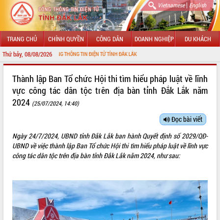
|
Vietnamese
English
TRANG CHỦ
CHÍNH QUYỀN
CÔNG DÂN
DOANH NGHIỆP
DU KHÁCH
Thứ bảy, 08/08/2026
ẾN VỚI CỔNG THÔNG TIN ĐIỆN TỬ TỈNH ĐẮK LẮK
GIỚI THIỆU
Thành lập Ban Tổ chức Hội thi tìm hiểu pháp luật về lĩnh
vực công tác dân tộc trên địa bàn tỉnh Đắk Lắk năm
LÃNH ĐẠO UBND TỈNH
2024
(25/07/2024, 14:40)
TIN TỨC SỰ KIỆN
Đọc bài viết
SỞ, BAN, NGÀNH
Ngày 24/7/2024, UBND tỉnh Đắk Lắk ban hành Quyết định số 2029/QĐ-
UBND về việc thành lập Ban Tổ chức Hội thi tìm hiểu pháp luật về lĩnh vực
UBND CÁC XÃ, PHƯỜNG
công tác dân tộc trên địa bàn tỉnh Đắk Lắk năm 2024, như sau:
THÔNG TIN CHỈ ĐẠO ĐIỀU HÀNH
HỆ THỐNG VĂN BẢN
VĂN BẢN HĐND TỈNH