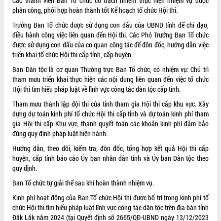
Các thành viên Ban Tổ chức có trách nhiệm thực hiện nhiệm vụ được
Tất cả:
66079390
phân công, phối hợp hoàn thành tốt Kế hoạch tổ chức Hội thi.
Trưởng Ban Tổ chức được sử dụng con dấu của UBND tỉnh để chỉ đạo,
điều hành công việc liên quan đến Hội thi. Các Phó Trưởng Ban Tổ chức
được sử dụng con dấu của cơ quan công tác để đôn đốc, hướng dẫn việc
triển khai tổ chức Hội thi cấp tỉnh, cấp huyện.
Ban Dân tộc là cơ quan Thường trực Ban Tổ chức, có nhiệm vụ: Chủ trì
tham mưu triển khai thực hiện các nội dung liên quan đến việc tổ chức
Hội thi tìm hiểu pháp luật về lĩnh vực công tác dân tộc cấp tỉnh.
Tham mưu thành lập đội thi của tỉnh tham gia Hội thi cấp khu vực. Xây
dựng dự toán kinh phí tổ chức Hội thi cấp tỉnh và dự toán kinh phí tham
gia Hội thi cấp Khu vực, thanh quyết toán các khoản kinh phí đảm bảo
đúng quy định pháp luật hiện hành.
Hướng dẫn, theo dõi, kiểm tra, đôn đốc, tổng hợp kết quả Hội thi cấp
huyện, cấp tỉnh báo cáo Ủy ban nhân dân tỉnh và Ủy ban Dân tộc theo
quy định.
Ban Tổ chức tự giải thể sau khi hoàn thành nhiệm vụ.
Kinh phí hoạt động của Ban Tổ chức Hội thi được bố trí trong kinh phí tổ
chức Hội thi tìm hiểu pháp luật lĩnh vực công tác dân tộc trên địa bàn tỉnh
Đắk Lắk năm 2024 (tại Quyết định số 2665/QĐ-UBND ngày 13/12/2023