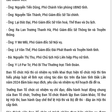
VIDEO
- Ông: Nguyễn Tiến Dũng, Phó Chánh Văn phòng UBND tỉnh.
- Ông: Nguyễn Tấn Thành, Phó Giám đốc Sở Tài chính.
Không có file video nào để phát.
- Ông: Lại Đức Đại, Phó Giám đốc Sở Văn hoá, Thể thao và Du lịch.
ALBUM ẢNH
- Ông: Ra Lan Trương Thanh Hà, Phó Giám đốc Sở Thông tin và Truyền
thông.
- Ông: Y Mơ Mlô, Phó Giám đốc Sở Nội vụ.
- Ông: Lê Văn Thế, Phó Giám đốc Đài Phát thanh và Truyền hình tỉnh.
- Bà: Nguyễn Thị Thu, Phó Chủ tịch Hội Liên hiệp Phụ nữ tỉnh.
- Ông: Y Lê Par Tơ, Phó Bí Thư Thường trực Tỉnh Đoàn.
Ban Tổ chức Hội thi có nhiệm vụ triển khai thực hiện tổ chức Hội thi tìm
LIÊN KẾT WEB
hiểu pháp luật về lĩnh vực công tác dân tộc trên địa bàn tỉnh Đắk Lắk
năm 2024 đảm bảo mục đích, yêu cầu và nhiệm vụ Kế hoạch đã đề ra.
Trưởng Ban Tổ chức có nhiệm vụ chỉ đạo, điều hành hoạt động chung
của Ban Tổ chức, Trưởng Ban Tổ chức thành lập Ban Giám khảo, Tổ thư
ký Hội thi, ban hành Quy chế thể lệ Hội thi và Bộ đề thi - đáp án Hội thi
THỐNG KÊ TRUY CẬP
cấp tỉnh.
Hôm nay:
34067