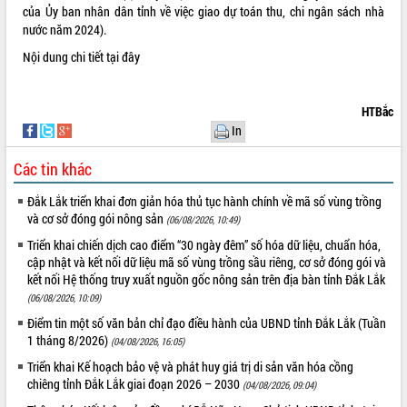
của Ủy ban nhân dân tỉnh về việc giao dự toán thu, chi ngân sách nhà
nước năm 2024).
Nội dung chi tiết
tại đây
HTBắc
In
Các tin khác
Đắk Lắk triển khai đơn giản hóa thủ tục hành chính về mã số vùng trồng
và cơ sở đóng gói nông sản
(06/08/2026, 10:49)
Triển khai chiến dịch cao điểm “30 ngày đêm” số hóa dữ liệu, chuẩn hóa,
cập nhật và kết nối dữ liệu mã số vùng trồng sầu riêng, cơ sở đóng gói và
kết nối Hệ thống truy xuất nguồn gốc nông sản trên địa bàn tỉnh Đắk Lắk
(06/08/2026, 10:09)
Điểm tin một số văn bản chỉ đạo điều hành của UBND tỉnh Đắk Lắk (Tuần
1 tháng 8/2026)
(04/08/2026, 16:05)
Triển khai Kế hoạch bảo vệ và phát huy giá trị di sản văn hóa cồng
chiêng tỉnh Đắk Lắk giai đoạn 2026 – 2030
(04/08/2026, 09:04)