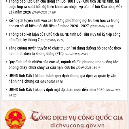
Thông báo Kết luận của đồng chí Đỗ Hữu Huy - Chủ tịch UBND tỉnh, tại
cuộc họp rà soát tiến độ triển khai các nhiệm vụ của Lễ hội Sầu riêng Đắk
Lắk năm 2026
(31/07/2026, 17:10)
Kế hoạch tuyển sinh vào các trường phổ thông nội trú tiểu học và trung
học cơ sở xã biên giới đất liền năm học 2026 - 2027
(31/07/2026, 15:50)
Thông báo kết luận của Chủ tịch UBND tỉnh Đỗ Hữu Huy tại kỳ tiếp công
dân định kỳ tháng 7
(31/07/2026, 15:11)
Tăng cường tuyên truyền tổ chức thu phí sử dụng đường bộ cao tốc theo
hình thức điện tử không dừng (ETC)
(31/07/2026, 09:33)
Quy định trách nhiệm của các sở, ngành và địa phương trong công tác
phòng cháy, chữa cháy và cứu nạn, cứu hộ
(30/07/2026, 15:01)
UBND tỉnh Đắk Lắk ban hành quy định khung giá dịch vụ quản lý vận
hành nhà chung cư
(30/07/2026, 14:16)
UBND tỉnh Đắk Lắk quy định mật độ chăn nuôi đến năm 2030
(30/07/2026,
14:02)