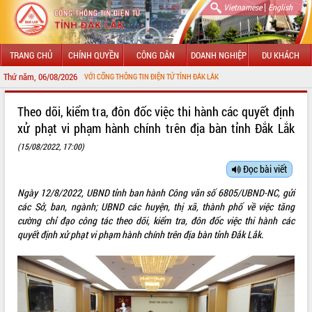
|
Vietnamese
English
TRANG CHỦ
CHÍNH QUYỀN
CÔNG DÂN
DOANH NGHIỆP
DU KHÁCH
Thứ năm, 06/08/2026
 MỪNG ĐẾN VỚI CỔNG THÔNG TIN ĐIỆN TỬ TỈNH ĐẮK LẮK
GIỚI THIỆU
Theo dõi, kiểm tra, đôn đốc việc thi hành các quyết định
xử phạt vi phạm hành chính trên địa bàn tỉnh Đắk Lắk
LÃNH ĐẠO UBND TỈNH
(15/08/2022, 17:00)
TIN TỨC SỰ KIỆN
Đọc bài viết
SỞ, BAN, NGÀNH
Ngày 12/8/2022, UBND tỉnh ban hành Công văn số 6805/UBND-NC, gửi
các Sở, ban, ngành; UBND các huyện, thị xã, thành phố về việc tăng
UBND CÁC XÃ, PHƯỜNG
cường chỉ đạo công tác theo dõi, kiểm tra, đôn đốc việc thi hành các
quyết định xử phạt vi phạm hành chính trên địa bàn tỉnh Đắk Lắk.
THÔNG TIN CHỈ ĐẠO ĐIỀU HÀNH
HỆ THỐNG VĂN BẢN
VĂN BẢN HĐND TỈNH