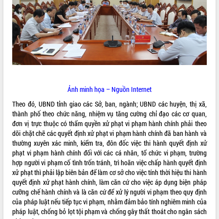
ĐIỂM TIN VĂN BẢN
QUY HOẠCH - KẾ HOẠCH
Ảnh minh họa – Nguồn Internet
Theo đó, UBND tỉnh giao các Sở, ban, ngành; UBND các huyện, thị xã,
thành phố theo chức năng, nhiệm vụ tăng cường chỉ đạo các cơ quan,
đơn vị trực thuộc có thẩm quyền xử phạt vi phạm hành chính phải theo
dõi chặt chẽ các quyết định xử phạt vi phạm hành chính đã ban hành và
thường xuyên xác minh, kiểm tra, đôn đốc việc thi hành quyết định xử
phạt vi phạm hành chính đối với các cá nhân, tổ chức vi phạm, trường
hợp người vi phạm cố tình trốn tránh, trì hoãn việc chấp hành quyết định
xử phạt thì phải lập biên bản để làm cơ sở cho việc tính thời hiệu thi hành
quyết định xử phạt hành chính, làm căn cứ cho việc áp dụng biện pháp
cưỡng chế hành chính và là căn cứ để xử lý người vi phạm theo quy định
của pháp luật nếu tiếp tục vi phạm, nhằm đảm bảo tính nghiêm minh của
pháp luật, chống bỏ lọt tội phạm và chống gây thất thoát cho ngân sách