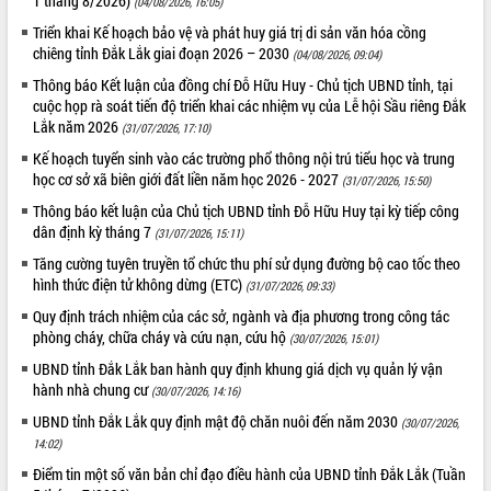
1 tháng 8/2026)
(04/08/2026, 16:05)
Tất cả:
65990960
Triển khai Kế hoạch bảo vệ và phát huy giá trị di sản văn hóa cồng
chiêng tỉnh Đắk Lắk giai đoạn 2026 – 2030
(04/08/2026, 09:04)
Thông báo Kết luận của đồng chí Đỗ Hữu Huy - Chủ tịch UBND tỉnh, tại
cuộc họp rà soát tiến độ triển khai các nhiệm vụ của Lễ hội Sầu riêng Đắk
Lắk năm 2026
(31/07/2026, 17:10)
Kế hoạch tuyển sinh vào các trường phổ thông nội trú tiểu học và trung
học cơ sở xã biên giới đất liền năm học 2026 - 2027
(31/07/2026, 15:50)
Thông báo kết luận của Chủ tịch UBND tỉnh Đỗ Hữu Huy tại kỳ tiếp công
dân định kỳ tháng 7
(31/07/2026, 15:11)
Tăng cường tuyên truyền tổ chức thu phí sử dụng đường bộ cao tốc theo
hình thức điện tử không dừng (ETC)
(31/07/2026, 09:33)
Quy định trách nhiệm của các sở, ngành và địa phương trong công tác
phòng cháy, chữa cháy và cứu nạn, cứu hộ
(30/07/2026, 15:01)
UBND tỉnh Đắk Lắk ban hành quy định khung giá dịch vụ quản lý vận
hành nhà chung cư
(30/07/2026, 14:16)
UBND tỉnh Đắk Lắk quy định mật độ chăn nuôi đến năm 2030
(30/07/2026,
14:02)
Điểm tin một số văn bản chỉ đạo điều hành của UBND tỉnh Đắk Lắk (Tuần