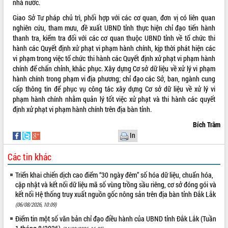
nhà nước.
VIDEO
Giao Sở Tư pháp chủ trì, phối hợp với các cơ quan, đơn vị có liên quan
nghiên cứu, tham mưu, đề xuất UBND tỉnh thực hiện chỉ đạo tiến hành
Không có file video nào để phát.
thanh tra, kiểm tra đối với các cơ quan thuộc UBND tỉnh về tổ chức thi
hành các Quyết định xử phạt vi phạm hành chính, kịp thời phát hiện các
ALBUM ẢNH
vi phạm trong việc tổ chức thi hành các Quyết định xử phạt vi phạm hành
chính để chấn chỉnh, khắc phục. Xây dựng Cơ sở dữ liệu về xử lý vi phạm
hành chính trong phạm vi địa phương; chỉ đạo các Sở, ban, ngành cung
cấp thông tin để phục vụ công tác xây dựng Cơ sở dữ liệu về xử lý vi
phạm hành chính nhằm quản lý tốt việc xử phạt và thi hành các quyết
định xử phạt vi phạm hành chính trên địa bàn tỉnh.
Bích Trâm
In
Các tin khác
LIÊN KẾT WEB
Triển khai chiến dịch cao điểm “30 ngày đêm” số hóa dữ liệu, chuẩn hóa,
cập nhật và kết nối dữ liệu mã số vùng trồng sầu riêng, cơ sở đóng gói và
kết nối Hệ thống truy xuất nguồn gốc nông sản trên địa bàn tỉnh Đắk Lắk
THỐNG KÊ TRUY CẬP
(06/08/2026, 10:09)
Điểm tin một số văn bản chỉ đạo điều hành của UBND tỉnh Đắk Lắk (Tuần
Hôm nay:
14818