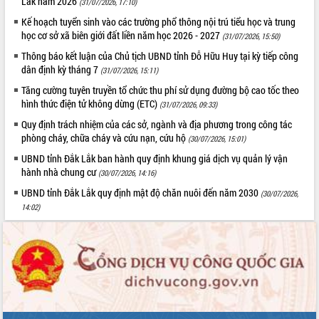
Lắk năm 2026
(31/07/2026, 17:10)
Tất cả:
66033868
Kế hoạch tuyển sinh vào các trường phổ thông nội trú tiểu học và trung
học cơ sở xã biên giới đất liền năm học 2026 - 2027
(31/07/2026, 15:50)
Thông báo kết luận của Chủ tịch UBND tỉnh Đỗ Hữu Huy tại kỳ tiếp công
dân định kỳ tháng 7
(31/07/2026, 15:11)
Tăng cường tuyên truyền tổ chức thu phí sử dụng đường bộ cao tốc theo
hình thức điện tử không dừng (ETC)
(31/07/2026, 09:33)
Quy định trách nhiệm của các sở, ngành và địa phương trong công tác
phòng cháy, chữa cháy và cứu nạn, cứu hộ
(30/07/2026, 15:01)
UBND tỉnh Đắk Lắk ban hành quy định khung giá dịch vụ quản lý vận
hành nhà chung cư
(30/07/2026, 14:16)
UBND tỉnh Đắk Lắk quy định mật độ chăn nuôi đến năm 2030
(30/07/2026,
14:02)