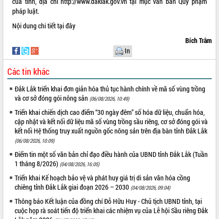
của tỉnh, địa chỉ
http://www.daklak.gov.vn
tại mục văn bản Quy phạm
pháp luật.
VIDEO
Nội dung chi tiết
tại đây
Không có file video nào để phát.
Bích Trâm
In
ALBUM ẢNH
Các tin khác
Đắk Lắk triển khai đơn giản hóa thủ tục hành chính về mã số vùng trồng
và cơ sở đóng gói nông sản
(06/08/2026, 10:49)
Triển khai chiến dịch cao điểm “30 ngày đêm” số hóa dữ liệu, chuẩn hóa,
cập nhật và kết nối dữ liệu mã số vùng trồng sầu riêng, cơ sở đóng gói và
kết nối Hệ thống truy xuất nguồn gốc nông sản trên địa bàn tỉnh Đắk Lắk
(06/08/2026, 10:09)
LIÊN KẾT WEB
Điểm tin một số văn bản chỉ đạo điều hành của UBND tỉnh Đắk Lắk (Tuần
1 tháng 8/2026)
(04/08/2026, 16:05)
Triển khai Kế hoạch bảo vệ và phát huy giá trị di sản văn hóa cồng
chiêng tỉnh Đắk Lắk giai đoạn 2026 – 2030
(04/08/2026, 09:04)
THỐNG KÊ TRUY CẬP
Thông báo Kết luận của đồng chí Đỗ Hữu Huy - Chủ tịch UBND tỉnh, tại
cuộc họp rà soát tiến độ triển khai các nhiệm vụ của Lễ hội Sầu riêng Đắk
Hôm nay:
21128