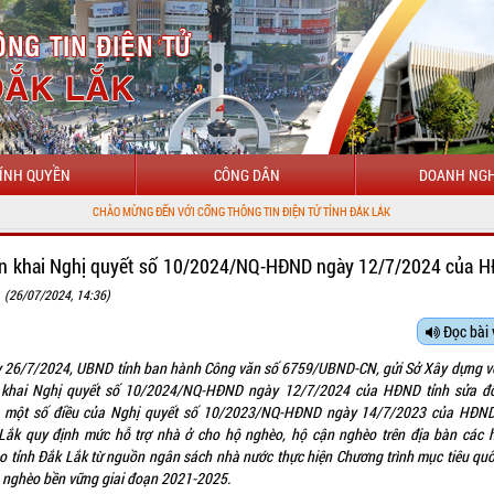
ÍNH QUYỀN
CÔNG DÂN
DOANH NGH
CHÀO MỪNG ĐẾN VỚI CỔNG THÔNG TIN ĐIỆN TỬ TỈNH ĐẮK LẮK
ển khai Nghị quyết số 10/2024/NQ-HĐND ngày 12/7/2024 của 
h
(26/07/2024, 14:36)
Đọc bài 
 26/7/2024, UBND tỉnh ban hành Công văn số 6759/UBND-CN, gửi Sở Xây dựng về
n khai Nghị quyết số 10/2024/NQ-HĐND ngày 12/7/2024 của HĐND tỉnh sửa đổ
 một số điều của Nghị quyết số 10/2023/NQ-HĐND ngày 14/7/2023 của HĐND
Lắk quy định mức hỗ trợ nhà ở cho hộ nghèo, hộ cận nghèo trên địa bàn các 
o tỉnh Đắk Lắk từ nguồn ngân sách nhà nước thực hiện Chương trình mục tiêu quố
 nghèo bền vững giai đoạn 2021-2025.