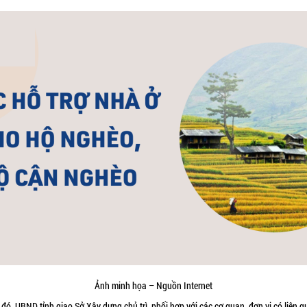
Ảnh minh họa – Nguồn Internet
đó, UBND tỉnh giao Sở Xây dựng chủ trì, phối hợp với các cơ quan, đơn vị có liên 