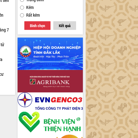
t tiến
Kém
iên
Rất kém
Bình chọn
Kết quả
háng 7
 tử
ữa
cư