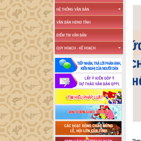
HỆ THỐNG VĂN BẢN
VĂN BẢN HĐND TỈNH
ĐIỂM TIN VĂN BẢN
QUY HOẠCH - KẾ HOẠCH
Theo 