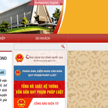
|
Vietnamese
English
IỆP
DU KHÁCH
HĐND
viết
 việc
i, bổ
 tỉnh
huyện
c gia