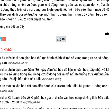
cứ chức năng, nhiệm vụ được giao, chủ động hướng dẫn các cơ quan, đơn vị, địa p
 trương thực hiện các nội dung của Nghị quyết nêu trên; báo cáo, tham mưu UBND
ý theo quy định đối với trường hợp vượt thẩm quyền; tham mưu UBND tỉnh báo cáo
theo Khoản 1 Điều 2 Nghị quyết nêu trên.
ung chi tiết
tại đây
Bí
In
in khác
Lắk triển khai đơn giản hóa thủ tục hành chính về mã số vùng trồng và cơ sở đóng
g sản
(06/08/2026, 10:49)
n khai chiến dịch cao điểm “30 ngày đêm” số hóa dữ liệu, chuẩn hóa, cập nhật và kế
iệu mã số vùng trồng sầu riêng, cơ sở đóng gói và kết nối Hệ thống truy xuất nguồ
 sản trên địa bàn tỉnh Đắk Lắk
(06/08/2026, 10:09)
m tin một số văn bản chỉ đạo điều hành của UBND tỉnh Đắk Lắk (Tuần 1 tháng 8/20
8/2026, 16:05)
n khai Kế hoạch bảo vệ và phát huy giá trị di sản văn hóa cồng chiêng tỉnh Đắk Lắk 
n 2026 – 2030
(04/08/2026, 09:04)