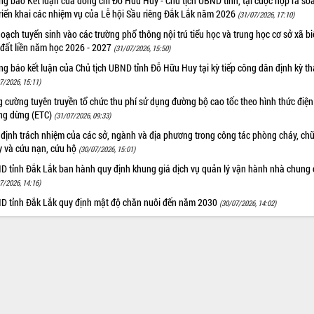
g báo Kết luận của đồng chí Đỗ Hữu Huy - Chủ tịch UBND tỉnh, tại cuộc họp rà soá
riển khai các nhiệm vụ của Lễ hội Sầu riêng Đắk Lắk năm 2026
(31/07/2026, 17:10)
oạch tuyển sinh vào các trường phổ thông nội trú tiểu học và trung học cơ sở xã b
 đất liền năm học 2026 - 2027
(31/07/2026, 15:50)
g báo kết luận của Chủ tịch UBND tỉnh Đỗ Hữu Huy tại kỳ tiếp công dân định kỳ t
7/2026, 15:11)
 cường tuyên truyền tổ chức thu phí sử dụng đường bộ cao tốc theo hình thức điện
ng dừng (ETC)
(31/07/2026, 09:33)
 định trách nhiệm của các sở, ngành và địa phương trong công tác phòng cháy, ch
y và cứu nạn, cứu hộ
(30/07/2026, 15:01)
D tỉnh Đắk Lắk ban hành quy định khung giá dịch vụ quản lý vận hành nhà chung 
7/2026, 14:16)
D tỉnh Đắk Lắk quy định mật độ chăn nuôi đến năm 2030
(30/07/2026, 14:02)