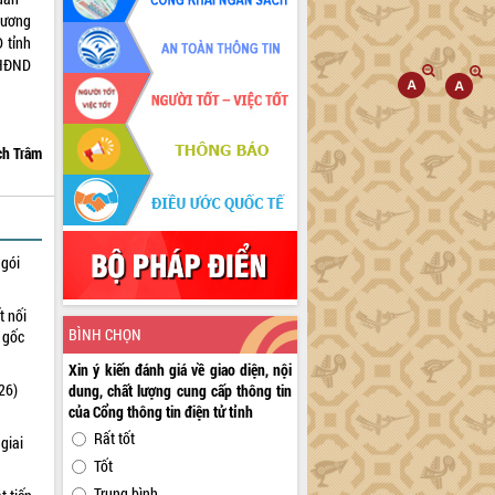
hương
 tỉnh
 HĐND
ch Trâm
 gói
t nối
BÌNH CHỌN
n gốc
Xin ý kiến đánh giá về giao diện, nội
26)
dung, chất lượng cung cấp thông tin
của Cổng thông tin điện tử tỉnh
Rất tốt
giai
Tốt
Trung bình