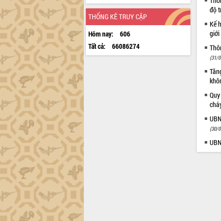
Thôn
độ t
THỐNG KÊ TRUY CẬP
Kế h
giới
Hôm nay:
606
Tất cả:
66086274
Thôn
(31/0
Tăng
khô
Quy
chá
UBN
(30/0
UBN