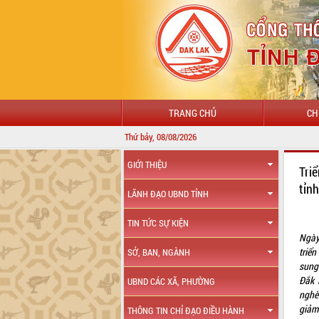
TRANG CHỦ
CH
Thứ bảy, 08/08/2026
GIỚI THIỆU
Tri
tỉn
LÃNH ĐẠO UBND TỈNH
TIN TỨC SỰ KIỆN
Ngày
triể
SỞ, BAN, NGÀNH
sung
Đắk 
UBND CÁC XÃ, PHƯỜNG
nghè
giảm
THÔNG TIN CHỈ ĐẠO ĐIỀU HÀNH