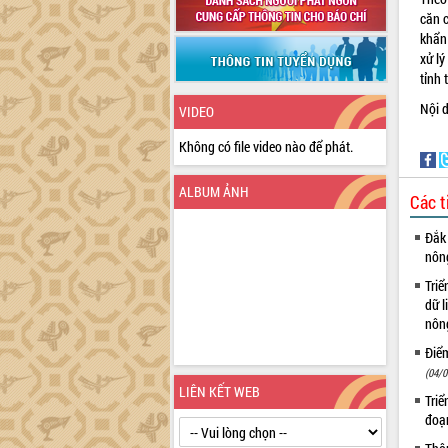
căn 
khẩn
xử l
tỉnh 
Nội d
VIDEO
Không có file video nào để phát.
ALBUM ẢNH
Các t
Đắk 
nôn
Triể
dữ l
nông
Điể
(04/0
LIÊN KẾT WEB
Triể
đoạ