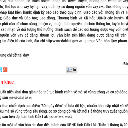
m vụ của ngành, có trách nhiệm thông tin, tuyên truyền, hướng dẫn về hồ sơ vay
 tự, thủ tục cho vay, kỳ hạn vay, quản lý, sử dụng nguồn vốn vay v.v… theo đúng qu
pháp luật hiện hành; định kỳ báo cáo theo quy định. Giao các Sở: Thông tin và T
g; Giáo dục và Đào tạo; Lao động, Thương binh và Xã hội; UBND các huyện, th
h phố căn cứ chức năng, nhiệm vụ thuộc thẩm quyền, tổ chức thông tin, tuyên truyề
, xác nhận về đối tượng thủ hưởng chính sách để các đối tượng được vay vốn biết,
nguồn vốn vay dễ dàng, thuận lợi. Văn bản trên hiện đang được đăng tải trên
g tin điện tử của tỉnh, địa chỉ http:www.daklak.gov.vn tại mục Văn bản Quy phạm
ung chi tiết
tại đây
Bí
In
in khác
Lắk triển khai đơn giản hóa thủ tục hành chính về mã số vùng trồng và cơ sở đóng
g sản
(06/08/2026, 10:49)
n khai chiến dịch cao điểm “30 ngày đêm” số hóa dữ liệu, chuẩn hóa, cập nhật và kế
iệu mã số vùng trồng sầu riêng, cơ sở đóng gói và kết nối Hệ thống truy xuất nguồ
 sản trên địa bàn tỉnh Đắk Lắk
(06/08/2026, 10:09)
m tin một số văn bản chỉ đạo điều hành của UBND tỉnh Đắk Lắk (Tuần 1 tháng 8/20