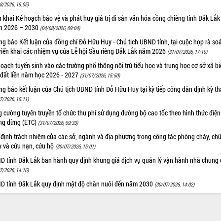
8/2026, 16:05)
n khai Kế hoạch bảo vệ và phát huy giá trị di sản văn hóa cồng chiêng tỉnh Đắk Lắk 
n 2026 – 2030
(04/08/2026, 09:04)
g báo Kết luận của đồng chí Đỗ Hữu Huy - Chủ tịch UBND tỉnh, tại cuộc họp rà soá
riển khai các nhiệm vụ của Lễ hội Sầu riêng Đắk Lắk năm 2026
(31/07/2026, 17:10)
oạch tuyển sinh vào các trường phổ thông nội trú tiểu học và trung học cơ sở xã b
 đất liền năm học 2026 - 2027
(31/07/2026, 15:50)
g báo kết luận của Chủ tịch UBND tỉnh Đỗ Hữu Huy tại kỳ tiếp công dân định kỳ t
7/2026, 15:11)
 cường tuyên truyền tổ chức thu phí sử dụng đường bộ cao tốc theo hình thức điện
ng dừng (ETC)
(31/07/2026, 09:33)
 định trách nhiệm của các sở, ngành và địa phương trong công tác phòng cháy, ch
y và cứu nạn, cứu hộ
(30/07/2026, 15:01)
D tỉnh Đắk Lắk ban hành quy định khung giá dịch vụ quản lý vận hành nhà chung 
7/2026, 14:16)
D tỉnh Đắk Lắk quy định mật độ chăn nuôi đến năm 2030
(30/07/2026, 14:02)