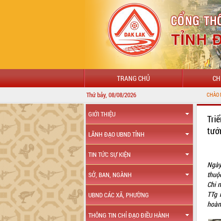
TRANG CHỦ
CH
Thứ bảy, 08/08/2026
CHÀO MỪNG ĐẾN VỚI C
GIỚI THIỆU
Tri
tướ
LÃNH ĐẠO UBND TỈNH
TIN TỨC SỰ KIỆN
Ngày
thuộ
SỞ, BAN, NGÀNH
Chi 
TTg 
UBND CÁC XÃ, PHƯỜNG
hoàn 
THÔNG TIN CHỈ ĐẠO ĐIỀU HÀNH