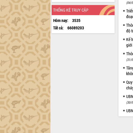
(04/0
THỐNG KÊ TRUY CẬP
Triể
đoạ
Hôm nay:
3535
Thôn
Tất cả:
66089203
độ t
Kế h
giới
Thôn
(31/0
Tăng
khô
Quy
chá
UBN
(30/0
UBN