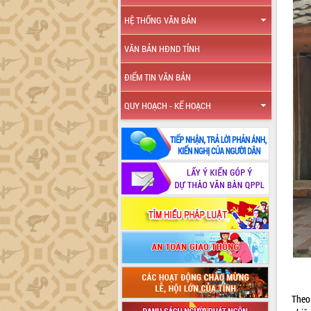
HỆ THỐNG VĂN BẢN
VĂN BẢN HĐND TỈNH
ĐIỂM TIN VĂN BẢN
QUY HOẠCH - KẾ HOẠCH
Theo