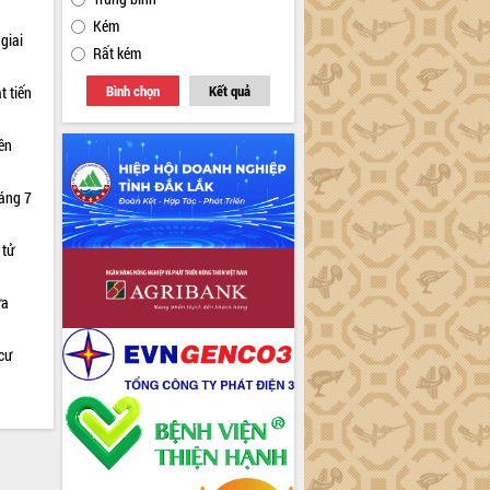
Kém
giai
Rất kém
Bình chọn
Kết quả
t tiến
iên
háng 7
 tử
ữa
cư