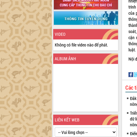
nhiệ
trình
của 
thôn
thàn
soát
VIDEO
cận 
thôn
Không có file video nào để phát.
luật.
ALBUM ẢNH
Nội d
Các t
Đắk 
nôn
Triể
dữ l
LIÊN KẾT WEB
nông
Điể