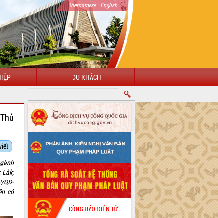
|
Vietnamese
English
IỆP
DU KHÁCH
 Thủ
viết
ngành
 Lắk;
2/QĐ-
ên có