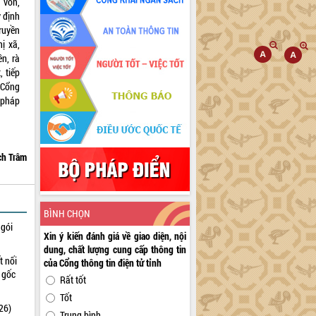
 vốn,
y định
ruyền
ị xã,
n, rà
 tiếp
 Cổng
 pháp
ch Trâm
BÌNH CHỌN
 gói
Xin ý kiến đánh giá về giao diện, nội
dung, chất lượng cung cấp thông tin
t nối
của Cổng thông tin điện tử tỉnh
n gốc
Rất tốt
Tốt
26)
Trung bình