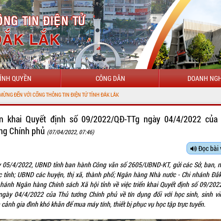
ÍNH QUYỀN
CÔNG DÂN
DOANH NGH
ỔNG THÔNG TIN ĐIỆN TỬ TỈNH ĐẮK LẮK
ển khai Quyết định số 09/2022/QĐ-TTg ngày 04/4/2022 của
ng Chính phủ
(07/04/2022, 07:46)
Đọc bài 
 05/4/2022, UBND tỉnh ban hành Công văn số 2605/UBND-KT, gửi các Sở, ban, 
c tỉnh; UBND các huyện, thị xã, thành phố; Ngân hàng Nhà nước - Chi nhánh Đắk
nhánh Ngân hàng Chính sách Xã hội tỉnh về việc triển khai Quyết định số 09/202
ngày 04/4/2022 của Thủ tướng Chính phủ về tín dụng đối với học sinh, sinh vi
cảnh gia đình khó khăn để mua máy tính, thiết bị phục vụ học tập trực tuyến.