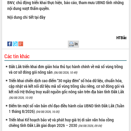
BNV, chủ động triển khai thực hiện, báo cáo, tham mưu UBND tỉnh những
VIDEO
nội dung vượt thẩm quyền.
Nội dung chi tiết
tại đây
Không có file video nào để phát.
ALBUM ẢNH
HTBắc
In
Các tin khác
Đắk Lắk triển khai đơn giản hóa thủ tục hành chính về mã số vùng trồng
và cơ sở đóng gói nông sản
(06/08/2026, 10:49)
Triển khai chiến dịch cao điểm “30 ngày đêm” số hóa dữ liệu, chuẩn hóa,
cập nhật và kết nối dữ liệu mã số vùng trồng sầu riêng, cơ sở đóng gói và
LIÊN KẾT WEB
kết nối Hệ thống truy xuất nguồn gốc nông sản trên địa bàn tỉnh Đắk Lắk
(06/08/2026, 10:09)
Điểm tin một số văn bản chỉ đạo điều hành của UBND tỉnh Đắk Lắk (Tuần
1 tháng 8/2026)
(04/08/2026, 16:05)
THỐNG KÊ TRUY CẬP
Triển khai Kế hoạch bảo vệ và phát huy giá trị di sản văn hóa cồng
chiêng tỉnh Đắk Lắk giai đoạn 2026 – 2030
(04/08/2026, 09:04)
Hôm nay:
18804