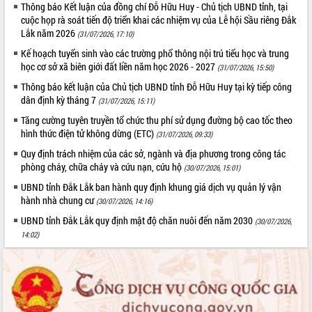
Thông báo Kết luận của đồng chí Đỗ Hữu Huy - Chủ tịch UBND tỉnh, tại
Tất cả:
66031544
cuộc họp rà soát tiến độ triển khai các nhiệm vụ của Lễ hội Sầu riêng Đắk
Lắk năm 2026
(31/07/2026, 17:10)
Kế hoạch tuyển sinh vào các trường phổ thông nội trú tiểu học và trung
học cơ sở xã biên giới đất liền năm học 2026 - 2027
(31/07/2026, 15:50)
Thông báo kết luận của Chủ tịch UBND tỉnh Đỗ Hữu Huy tại kỳ tiếp công
dân định kỳ tháng 7
(31/07/2026, 15:11)
Tăng cường tuyên truyền tổ chức thu phí sử dụng đường bộ cao tốc theo
hình thức điện tử không dừng (ETC)
(31/07/2026, 09:33)
Quy định trách nhiệm của các sở, ngành và địa phương trong công tác
phòng cháy, chữa cháy và cứu nạn, cứu hộ
(30/07/2026, 15:01)
UBND tỉnh Đắk Lắk ban hành quy định khung giá dịch vụ quản lý vận
hành nhà chung cư
(30/07/2026, 14:16)
UBND tỉnh Đắk Lắk quy định mật độ chăn nuôi đến năm 2030
(30/07/2026,
14:02)