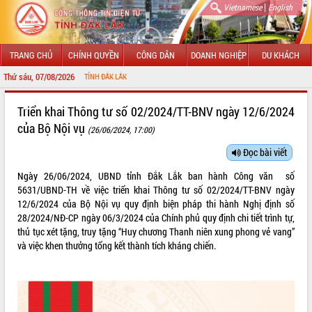
|
Vietnamese
English
TRANG CHỦ
CHÍNH QUYỀN
CÔNG DÂN
DOANH NGHIỆP
DU KHÁCH
Thứ sáu, 07/08/2026
CH
GIỚI THIỆU
Triển khai Thông tư số 02/2024/TT-BNV ngày 12/6/2024
của Bộ Nội vụ
(26/06/2024, 17:00)
LÃNH ĐẠO UBND TỈNH
Đọc bài viết
TIN TỨC SỰ KIỆN
Ngày 26/06/2024, UBND tỉnh Đắk Lắk ban hành Công văn số
SỞ, BAN, NGÀNH
5631/UBND-TH về việc triển khai Thông tư số 02/2024/TT-BNV ngày
12/6/2024 của Bộ Nội vụ quy định biện pháp thi hành Nghị định số
UBND CÁC XÃ, PHƯỜNG
28/2024/NĐ-CP ngày 06/3/2024 của Chính phủ quy định chi tiết trình tự,
thủ tục xét tặng, truy tặng “Huy chương Thanh niên xung phong vẻ vang”
và việc khen thưởng tổng kết thành tích kháng chiến.
THÔNG TIN CHỈ ĐẠO ĐIỀU HÀNH
HỆ THỐNG VĂN BẢN
VĂN BẢN HĐND TỈNH