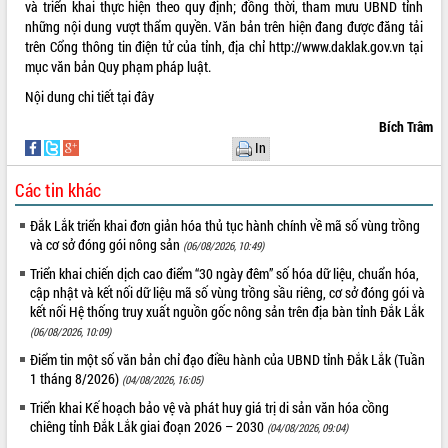
và triển khai thực hiện theo quy định; đồng thời, tham mưu UBND tỉnh
những nội dung vượt thẩm quyền. Văn bản trên hiện đang được đăng tải
VIDEO
trên Cổng thông tin điện tử của tỉnh, địa chỉ http://www.daklak.gov.vn tại
Không có file video nào để phát.
mục văn bản Quy phạm pháp luật.
Nội dung chi tiết
tại đây
ALBUM ẢNH
Bích Trâm
In
Các tin khác
Đắk Lắk triển khai đơn giản hóa thủ tục hành chính về mã số vùng trồng
và cơ sở đóng gói nông sản
(06/08/2026, 10:49)
Triển khai chiến dịch cao điểm “30 ngày đêm” số hóa dữ liệu, chuẩn hóa,
cập nhật và kết nối dữ liệu mã số vùng trồng sầu riêng, cơ sở đóng gói và
LIÊN KẾT WEB
kết nối Hệ thống truy xuất nguồn gốc nông sản trên địa bàn tỉnh Đắk Lắk
(06/08/2026, 10:09)
Điểm tin một số văn bản chỉ đạo điều hành của UBND tỉnh Đắk Lắk (Tuần
1 tháng 8/2026)
(04/08/2026, 16:05)
THỐNG KÊ TRUY CẬP
Triển khai Kế hoạch bảo vệ và phát huy giá trị di sản văn hóa cồng
chiêng tỉnh Đắk Lắk giai đoạn 2026 – 2030
(04/08/2026, 09:04)
Hôm nay:
22636