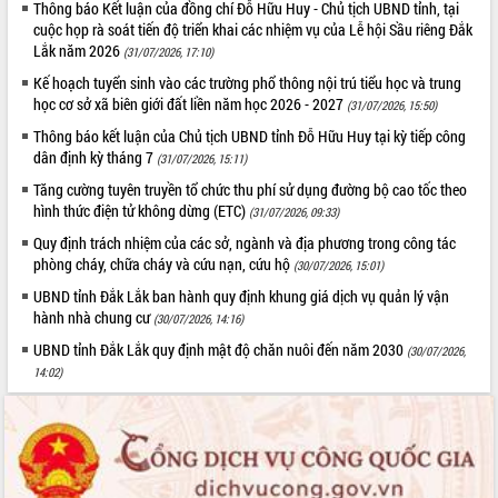
Thông báo Kết luận của đồng chí Đỗ Hữu Huy - Chủ tịch UBND tỉnh, tại
Tất cả:
66067959
cuộc họp rà soát tiến độ triển khai các nhiệm vụ của Lễ hội Sầu riêng Đắk
Lắk năm 2026
(31/07/2026, 17:10)
Kế hoạch tuyển sinh vào các trường phổ thông nội trú tiểu học và trung
học cơ sở xã biên giới đất liền năm học 2026 - 2027
(31/07/2026, 15:50)
Thông báo kết luận của Chủ tịch UBND tỉnh Đỗ Hữu Huy tại kỳ tiếp công
dân định kỳ tháng 7
(31/07/2026, 15:11)
Tăng cường tuyên truyền tổ chức thu phí sử dụng đường bộ cao tốc theo
hình thức điện tử không dừng (ETC)
(31/07/2026, 09:33)
Quy định trách nhiệm của các sở, ngành và địa phương trong công tác
phòng cháy, chữa cháy và cứu nạn, cứu hộ
(30/07/2026, 15:01)
UBND tỉnh Đắk Lắk ban hành quy định khung giá dịch vụ quản lý vận
hành nhà chung cư
(30/07/2026, 14:16)
UBND tỉnh Đắk Lắk quy định mật độ chăn nuôi đến năm 2030
(30/07/2026,
14:02)