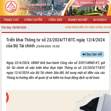
|
Vietnamese
English
TRANG CHỦ
CHÍNH QUYỀN
CÔNG DÂN
DOANH NGHIỆP
DU KHÁCH
Thứ bảy, 08/08/2026
CHÀO MỪNG ĐẾN VỚI CỔNG THÔNG TIN ĐIỆN TỬ TỈNH ĐẮ
GIỚI THIỆU
Triển khai Thông tư số 23/2024/TT-BTC ngày 12/4/2024
của Bộ Tài chính
(23/04/2024, 10:20)
LÃNH ĐẠO UBND TỈNH
Đọc bài viết
TIN TỨC SỰ KIỆN
Ngày 22/4/2024, UBND tỉnh ban hành Công văn số 3397/UBND-KT, gửi
SỞ, BAN, NGÀNH
Sở Tài chính về việc triển khai thực hiện Thông tư số 23/2024/TT-BTC
ngày 12/4/2024 của Bộ Tài chính Sửa đổi, bổ sung một số điều của các
UBND CÁC XÃ, PHƯỜNG
Thông tư hướng dẫn về quản lý và kiểm tra hoạt động dịch vụ kế toán.
THÔNG TIN CHỈ ĐẠO ĐIỀU HÀNH
HỆ THỐNG VĂN BẢN
VĂN BẢN HĐND TỈNH