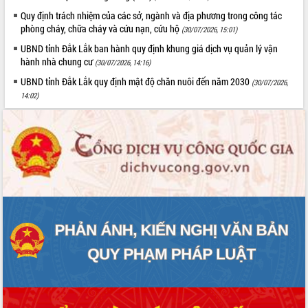
Tất cả:
66078805
Quy định trách nhiệm của các sở, ngành và địa phương trong công tác
phòng cháy, chữa cháy và cứu nạn, cứu hộ
(30/07/2026, 15:01)
UBND tỉnh Đắk Lắk ban hành quy định khung giá dịch vụ quản lý vận
hành nhà chung cư
(30/07/2026, 14:16)
UBND tỉnh Đắk Lắk quy định mật độ chăn nuôi đến năm 2030
(30/07/2026,
14:02)