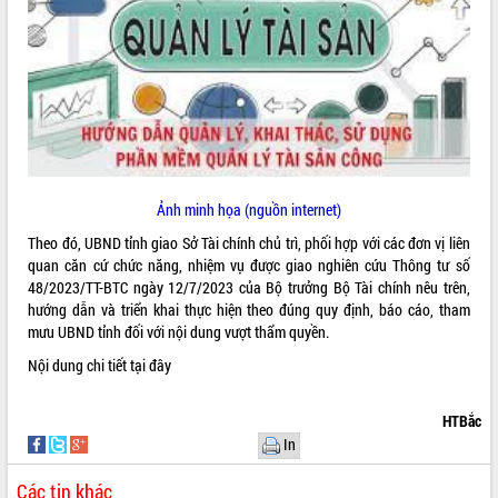
ĐIỂM TIN VĂN BẢN
QUY HOẠCH - KẾ HOẠCH
Ảnh minh họa (nguồn internet)
Theo đó, UBND tỉnh giao Sở Tài chính chủ trì, phối hợp với các đơn vị liên
quan căn cứ chức năng, nhiệm vụ được giao nghiên cứu Thông tư số
48/2023/TT-BTC ngày 12/7/2023 của Bộ trưởng Bộ Tài chính nêu trên,
hướng dẫn và triển khai thực hiện theo đúng quy định, báo cáo, tham
mưu UBND tỉnh đối với nội dung vượt thẩm quyền.
Nội dung chi tiết
tại đây
HTBắc
In
Các tin khác