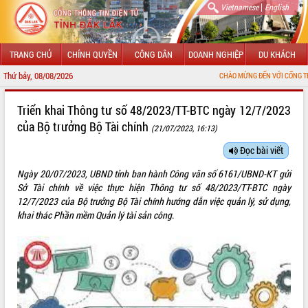
|
Vietnamese
English
TRANG CHỦ
CHÍNH QUYỀN
CÔNG DÂN
DOANH NGHIỆP
DU KHÁCH
Thứ bảy, 08/08/2026
CHÀO MỪNG ĐẾN VỚI CỔNG THÔNG TIN ĐIỆN
GIỚI THIỆU
Triển khai Thông tư số 48/2023/TT-BTC ngày 12/7/2023
của Bộ trưởng Bộ Tài chính
(21/07/2023, 16:13)
LÃNH ĐẠO UBND TỈNH
Đọc bài viết
TIN TỨC SỰ KIỆN
Ngày 20/07/2023, UBND tỉnh ban hành Công văn số 6161/UBND-KT gửi
SỞ, BAN, NGÀNH
Sở Tài chính về việc thực hiện Thông tư số 48/2023/TT-BTC ngày
12/7/2023 của Bộ trưởng Bộ Tài chính hướng dẫn việc quản lý, sử dụng,
UBND CÁC XÃ, PHƯỜNG
khai thác Phần mềm Quản lý tài sản công
.
THÔNG TIN CHỈ ĐẠO ĐIỀU HÀNH
HỆ THỐNG VĂN BẢN
VĂN BẢN HĐND TỈNH