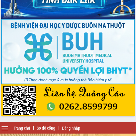
Toggle
Trang chủ
Sơ đồ cổng
Đăng nhập
navigation