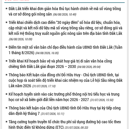
VIDEO
Đắk Lắk triển khai đơn giản hóa thủ tục hành chính về mã số vùng trồng
và cơ sở đóng gói nông sản
(06/08/2026, 10:49)
Không có file video nào để phát.
Triển khai chiến dịch cao điểm “30 ngày đêm” số hóa dữ liệu, chuẩn hóa,
cập nhật và kết nối dữ liệu mã số vùng trồng sầu riêng, cơ sở đóng gói và
ALBUM ẢNH
kết nối Hệ thống truy xuất nguồn gốc nông sản trên địa bàn tỉnh Đắk Lắk
(06/08/2026, 10:09)
Điểm tin một số văn bản chỉ đạo điều hành của UBND tỉnh Đắk Lắk (Tuần
1 tháng 8/2026)
(04/08/2026, 16:05)
Triển khai Kế hoạch bảo vệ và phát huy giá trị di sản văn hóa cồng
chiêng tỉnh Đắk Lắk giai đoạn 2026 – 2030
(04/08/2026, 09:04)
Thông báo Kết luận của đồng chí Đỗ Hữu Huy - Chủ tịch UBND tỉnh, tại
cuộc họp rà soát tiến độ triển khai các nhiệm vụ của Lễ hội Sầu riêng Đắk
Lắk năm 2026
(31/07/2026, 17:10)
LIÊN KẾT WEB
Kế hoạch tuyển sinh vào các trường phổ thông nội trú tiểu học và trung
học cơ sở xã biên giới đất liền năm học 2026 - 2027
(31/07/2026, 15:50)
Thông báo kết luận của Chủ tịch UBND tỉnh Đỗ Hữu Huy tại kỳ tiếp công
dân định kỳ tháng 7
(31/07/2026, 15:11)
THỐNG KÊ TRUY CẬP
Tăng cường tuyên truyền tổ chức thu phí sử dụng đường bộ cao tốc theo
Hôm nay:
33482
hình thức điện tử không dừng (ETC)
(31/07/2026, 09:33)