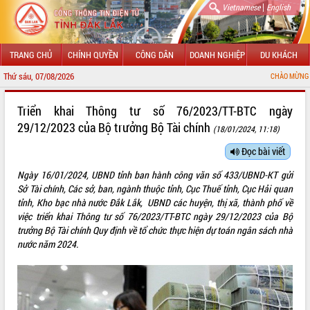
|
Vietnamese
English
TRANG CHỦ
CHÍNH QUYỀN
CÔNG DÂN
DOANH NGHIỆP
DU KHÁCH
Thứ sáu, 07/08/2026
CHÀO MỪNG ĐẾN VỚI CỔNG 
GIỚI THIỆU
Triển khai Thông tư số 76/2023/TT-BTC ngày
29/12/2023 của Bộ trưởng Bộ Tài chính
(18/01/2024, 11:18)
LÃNH ĐẠO UBND TỈNH
Đọc bài viết
TIN TỨC SỰ KIỆN
Ngày 16/01/2024, UBND tỉnh ban hành công văn số 433/UBND-KT gửi
SỞ, BAN, NGÀNH
Sở Tài chính, Các sở, ban, ngành thuộc tỉnh, Cục Thuế tỉnh, Cục Hải quan
tỉnh, Kho bạc nhà nước Đắk Lắk, UBND các huyện, thị xã, thành phố về
UBND CÁC XÃ, PHƯỜNG
việc triển khai Thông tư số 76/2023/TT-BTC ngày 29/12/2023 của Bộ
trưởng Bộ Tài chính Quy định về tổ chức thực hiện dự toán ngân sách nhà
nước năm 2024.
THÔNG TIN CHỈ ĐẠO ĐIỀU HÀNH
HỆ THỐNG VĂN BẢN
VĂN BẢN HĐND TỈNH