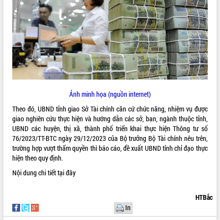
ĐIỂM TIN VĂN BẢN
QUY HOẠCH - KẾ HOẠCH
Ảnh minh họa (nguồn internet)
Theo đó, UBND tỉnh giao Sở Tài chính căn cứ chức năng, nhiệm vụ được
giao nghiên cứu thực hiện và hướng dẫn các sở, ban, ngành thuộc tỉnh,
UBND các huyện, thị xã, thành phố triển khai thực hiện Thông tư số
76/2023/TT-BTC ngày 29/12/2023 của Bộ trưởng Bộ Tài chính nêu trên,
trường hợp vượt thẩm quyền thì báo cáo, đề xuất UBND tỉnh chỉ đạo thực
hiện theo quy định.
Nội dung chi tiết
tại đây
HTBắc
In