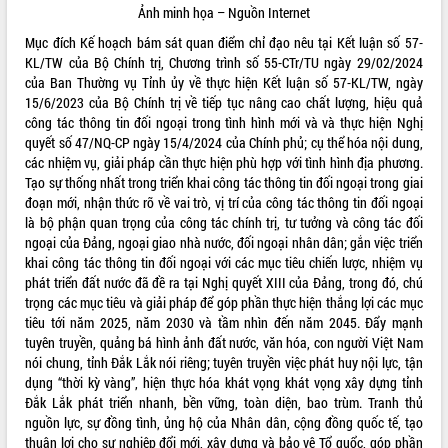
Ảnh minh họa – Nguồn Internet
VIDEO
Mục đích Kế hoạch bám sát quan điểm chỉ đạo nêu tại Kết luận số 57-
Không có file video nào để phát.
KL/TW của Bộ Chính trị, Chương trình số 55-CTr/TU ngày 29/02/2024
của Ban Thường vụ Tỉnh ủy về thực hiện Kết luận số 57-KL/TW, ngày
15/6/2023 của Bộ Chính trị về tiếp tục nâng cao chất lượng, hiệu quả
ALBUM ẢNH
công tác thông tin đối ngoại trong tình hình mới và và thực hiện Nghị
quyết số 47/NQ-CP ngày 15/4/2024 của Chính phủ; cụ thể hóa nội dung,
các nhiệm vụ, giải pháp cần thực hiện phù hợp với tình hình địa phương.
Tạo sự thống nhất trong triển khai công tác thông tin đối ngoại trong giai
đoạn mới, nhận thức rõ về vai trò, vị trí của công tác thông tin đối ngoại
là bộ phận quan trọng của công tác chính trị, tư tưởng và công tác đối
ngoại của Đảng, ngoại giao nhà nước, đối ngoại nhân dân; gắn việc triển
khai công tác thông tin đối ngoại với các mục tiêu chiến lược, nhiệm vụ
phát triển đất nước đã đề ra tại Nghị quyết XIII của Đảng, trong đó, chú
trọng các mục tiêu và giải pháp để góp phần thực hiện thắng lợi các mục
LIÊN KẾT WEB
tiêu tới năm 2025, năm 2030 và tầm nhìn đến năm 2045. Đẩy mạnh
tuyên truyền, quảng bá hình ảnh đất nước, văn hóa, con người Việt Nam
nói chung, tỉnh Đắk Lắk nói riêng; tuyên truyền việc phát huy nội lực, tận
dụng “thời kỳ vàng”, hiện thực hóa khát vọng khát vọng xây dựng tỉnh
Đắk Lắk phát triển nhanh, bền vững, toàn diện, bao trùm. Tranh thủ
THỐNG KÊ TRUY CẬP
nguồn lực, sự đồng tình, ủng hộ của Nhân dân, cộng đồng quốc tế, tạo
Hôm nay:
29782
thuận lợi cho sự nghiệp đổi mới, xây dựng và bảo vệ Tổ quổc, góp phần