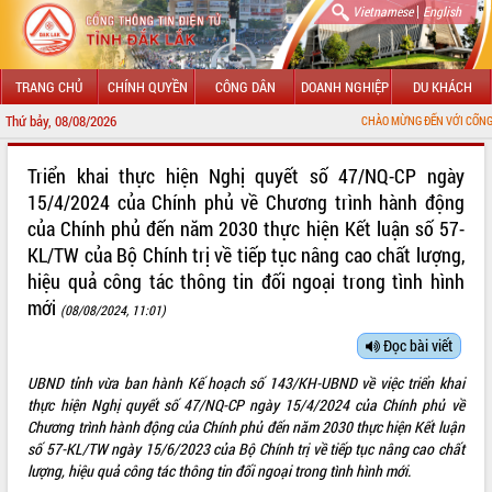
|
Vietnamese
English
TRANG CHỦ
CHÍNH QUYỀN
CÔNG DÂN
DOANH NGHIỆP
DU KHÁCH
Thứ bảy, 08/08/2026
CHÀO MỪNG ĐẾN VỚI CỔNG THÔNG TIN ĐIỆN
GIỚI THIỆU
Triển khai thực hiện Nghị quyết số 47/NQ-CP ngày
15/4/2024 của Chính phủ về Chương trình hành động
LÃNH ĐẠO UBND TỈNH
của Chính phủ đến năm 2030 thực hiện Kết luận số 57-
KL/TW của Bộ Chính trị về tiếp tục nâng cao chất lượng,
TIN TỨC SỰ KIỆN
hiệu quả công tác thông tin đối ngoại trong tình hình
SỞ, BAN, NGÀNH
mới
(08/08/2024, 11:01)
UBND CÁC XÃ, PHƯỜNG
Đọc bài viết
UBND tỉnh vừa ban hành Kế hoạch số 143/KH-UBND về việc triển khai
THÔNG TIN CHỈ ĐẠO ĐIỀU HÀNH
thực hiện Nghị quyết số 47/NQ-CP ngày 15/4/2024 của Chính phủ về
Chương trình hành động của Chính phủ đến năm 2030 thực hiện Kết luận
HỆ THỐNG VĂN BẢN
số 57-KL/TW ngày 15/6/2023 của Bộ Chính trị về tiếp tục nâng cao chất
lượng, hiệu quả công tác thông tin đối ngoại trong tình hình mới.
VĂN BẢN HĐND TỈNH