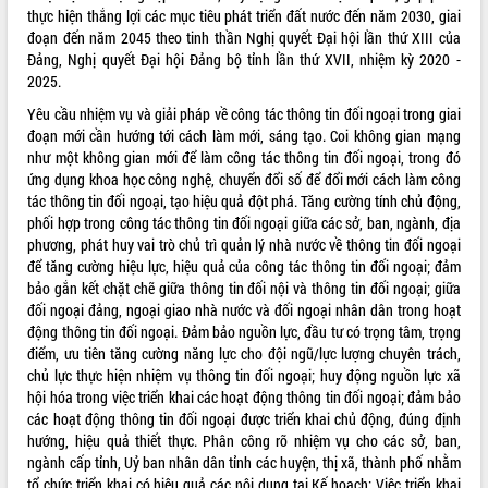
thực hiện thắng lợi các mục tiêu phát triển đất nước đến năm 2030, giai
Tất cả:
66075105
đoạn đến năm 2045 theo tinh thần Nghị quyết Đại hội lần thứ XIII của
Đảng, Nghị quyết Đại hội Đảng bộ tỉnh lần thứ XVII, nhiệm kỳ 2020 -
2025.
Yêu cầu nhiệm vụ và giải pháp về công tác thông tin đối ngoại trong giai
đoạn mới cần hướng tới cách làm mới, sáng tạo. Coi không gian mạng
như một không gian mới để làm công tác thông tin đối ngoại, trong đó
ứng dụng khoa học công nghệ, chuyển đổi số để đổi mới cách làm công
tác thông tin đối ngoại, tạo hiệu quả đột phá. Tăng cường tính chủ động,
phối hợp trong công tác thông tin đối ngoại giữa các sở, ban, ngành, địa
phương, phát huy vai trò chủ trì quản lý nhà nước về thông tin đối ngoại
để tăng cường hiệu lực, hiệu quả của công tác thông tin đối ngoại; đảm
bảo gắn kết chặt chẽ giữa thông tin đối nội và thông tin đối ngoại; giữa
đối ngoại đảng, ngoại giao nhà nước và đối ngoại nhân dân trong hoạt
động thông tin đối ngoại. Đảm bảo nguồn lực, đầu tư có trọng tâm, trọng
điểm, ưu tiên tăng cường năng lực cho đội ngũ/lực lượng chuyên trách,
chủ lực thực hiện nhiệm vụ thông tin đối ngoại; huy động nguồn lực xã
hội hóa trong việc triển khai các hoạt động thông tin đối ngoại; đảm bảo
các hoạt động thông tin đối ngoại được triển khai chủ động, đúng định
hướng, hiệu quả thiết thực. Phân công rõ nhiệm vụ cho các sở, ban,
ngành cấp tỉnh, Uỷ ban nhân dân tỉnh các huyện, thị xã, thành phố nhằm
tổ chức triển khai có hiệu quả các nội dung tại Kế hoạch; Việc triển khai