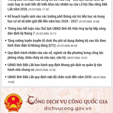
cuộc họp rà soát tiến độ triển khai các nhiệm vụ của Lễ hội Sầu riêng Đắk
Lắk năm 2026
(31/07/2026, 17:10)
Kế hoạch tuyển sinh vào các trường phổ thông nội trú tiểu học và trung
học cơ sở xã biên giới đất liền năm học 2026 - 2027
(31/07/2026, 15:50)
Thông báo kết luận của Chủ tịch UBND tỉnh Đỗ Hữu Huy tại kỳ tiếp công
dân định kỳ tháng 7
(31/07/2026, 15:11)
Tăng cường tuyên truyền tổ chức thu phí sử dụng đường bộ cao tốc theo
hình thức điện tử không dừng (ETC)
(31/07/2026, 09:33)
Quy định trách nhiệm của các sở, ngành và địa phương trong công tác
phòng cháy, chữa cháy và cứu nạn, cứu hộ
(30/07/2026, 15:01)
UBND tỉnh Đắk Lắk ban hành quy định khung giá dịch vụ quản lý vận
hành nhà chung cư
(30/07/2026, 14:16)
UBND tỉnh Đắk Lắk quy định mật độ chăn nuôi đến năm 2030
(30/07/2026,
14:02)