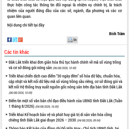
thực hiện công tác thông tin đối ngoại là nhiệm vụ chính trị, là trách
nhiệm của người đứng đầu của các sở, ngành, địa phương và các cơ
quan liên quan.
Nội dung chi tiết
tại đây
Bích Trâm
In
Các tin khác
Đắk Lắk triển khai đơn giản hóa thủ tục hành chính về mã số vùng trồng
và cơ sở đóng gói nông sản
(06/08/2026, 10:49)
Triển khai chiến dịch cao điểm “30 ngày đêm” số hóa dữ liệu, chuẩn hóa,
cập nhật và kết nối dữ liệu mã số vùng trồng sầu riêng, cơ sở đóng gói và
kết nối Hệ thống truy xuất nguồn gốc nông sản trên địa bàn tỉnh Đắk Lắk
(06/08/2026, 10:09)
Điểm tin một số văn bản chỉ đạo điều hành của UBND tỉnh Đắk Lắk (Tuần
1 tháng 8/2026)
(04/08/2026, 16:05)
Triển khai Kế hoạch bảo vệ và phát huy giá trị di sản văn hóa cồng
chiêng tỉnh Đắk Lắk giai đoạn 2026 – 2030
(04/08/2026, 09:04)
Thông báo Kết luận của đồng chí Đỗ Hữu Huy - Chủ tịch UBND tỉnh, tại