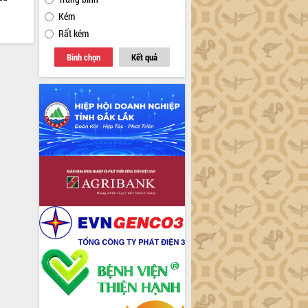
Kém
Rất kém
Bình chọn
Kết quả