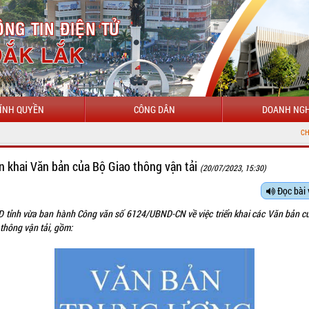
ÍNH QUYỀN
CÔNG DÂN
DOANH NGH
CHÀO MỪNG ĐẾN 
ển khai Văn bản của Bộ Giao thông vận tải
(20/07/2023, 15:30)
Đọc bài 
 tỉnh vừa ban hành Công văn số 6124/UBND-CN về việc triển khai các Văn bản c
thông vận tải, gồm: