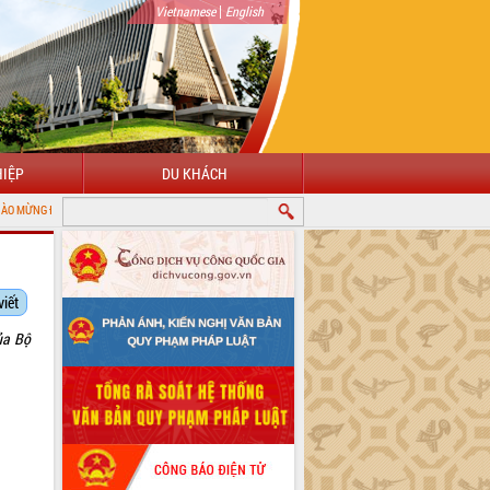
|
Vietnamese
English
IỆP
DU KHÁCH
VỚI CỔNG THÔNG TIN ĐIỆN TỬ TỈNH ĐẮK LẮK
viết
ủa Bộ