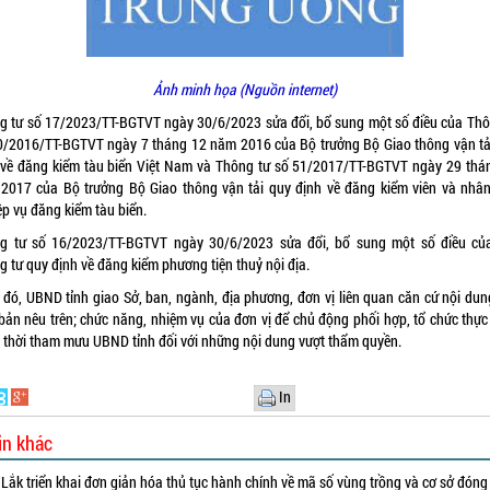
Ảnh minh họa (Nguồn internet)
g tư số 17/2023/TT-BGTVT ngày 30/6/2023 sửa đổi, bổ sung một số điều của Thô
0/2016/TT-BGTVT ngày 7 tháng 12 năm 2016 của Bộ trưởng Bộ Giao thông vận tả
 về đăng kiểm tàu biển Việt Nam và Thông tư số 51/2017/TT-BGTVT ngày 29 thá
2017 của Bộ trưởng Bộ Giao thông vận tải quy định về đăng kiểm viên và nhân
ệp vụ đăng kiểm tàu biển.
g tư số 16/2023/TT-BGTVT ngày 30/6/2023 sửa đổi, bổ sung một số điều củ
 tư quy định về đăng kiểm phương tiện thuỷ nội địa.
 đó, UBND tỉnh giao Sở, ban, ngành, địa phương, đơn vị liên quan căn cứ nội dun
bản nêu trên; chức năng, nhiệm vụ của đơn vị để chủ động phối hợp, tổ chức thực 
 thời tham mưu UBND tỉnh đối với những nội dung vượt thẩm quyền.
In
in khác
Lắk triển khai đơn giản hóa thủ tục hành chính về mã số vùng trồng và cơ sở đóng