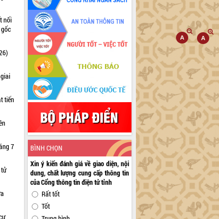
t nối
n gốc
26)
giai
t tiến
iên
háng 7
BÌNH CHỌN
Xin ý kiến đánh giá về giao diện, nội
 tử
dung, chất lượng cung cấp thông tin
của Cổng thông tin điện tử tỉnh
ữa
Rất tốt
Tốt
cư
Trung bình