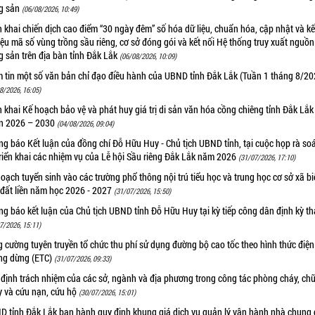
g sản
(06/08/2026, 10:49)
n khai chiến dịch cao điểm “30 ngày đêm” số hóa dữ liệu, chuẩn hóa, cập nhật và kế
iệu mã số vùng trồng sầu riêng, cơ sở đóng gói và kết nối Hệ thống truy xuất nguồ
 sản trên địa bàn tỉnh Đắk Lắk
(06/08/2026, 10:09)
m tin một số văn bản chỉ đạo điều hành của UBND tỉnh Đắk Lắk (Tuần 1 tháng 8/20
8/2026, 16:05)
n khai Kế hoạch bảo vệ và phát huy giá trị di sản văn hóa cồng chiêng tỉnh Đắk Lắk 
n 2026 – 2030
(04/08/2026, 09:04)
g báo Kết luận của đồng chí Đỗ Hữu Huy - Chủ tịch UBND tỉnh, tại cuộc họp rà soá
riển khai các nhiệm vụ của Lễ hội Sầu riêng Đắk Lắk năm 2026
(31/07/2026, 17:10)
oạch tuyển sinh vào các trường phổ thông nội trú tiểu học và trung học cơ sở xã b
 đất liền năm học 2026 - 2027
(31/07/2026, 15:50)
g báo kết luận của Chủ tịch UBND tỉnh Đỗ Hữu Huy tại kỳ tiếp công dân định kỳ t
7/2026, 15:11)
 cường tuyên truyền tổ chức thu phí sử dụng đường bộ cao tốc theo hình thức điện
ng dừng (ETC)
(31/07/2026, 09:33)
 định trách nhiệm của các sở, ngành và địa phương trong công tác phòng cháy, ch
y và cứu nạn, cứu hộ
(30/07/2026, 15:01)
D tỉnh Đắk Lắk ban hành quy định khung giá dịch vụ quản lý vận hành nhà chung 