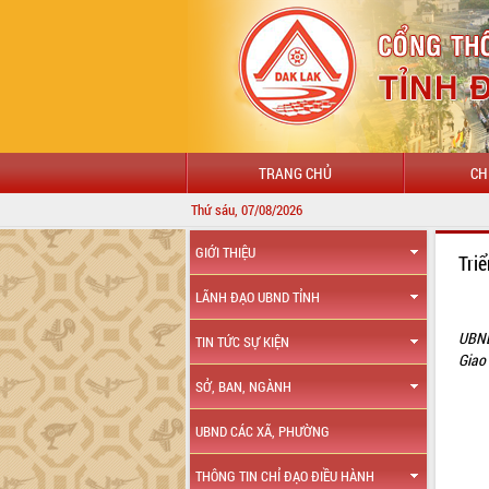
TRANG CHỦ
CH
Thứ sáu, 07/08/2026
GIỚI THIỆU
Tri
LÃNH ĐẠO UBND TỈNH
UBND
TIN TỨC SỰ KIỆN
Giao 
SỞ, BAN, NGÀNH
UBND CÁC XÃ, PHƯỜNG
THÔNG TIN CHỈ ĐẠO ĐIỀU HÀNH