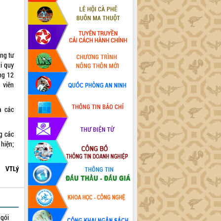
ng tư
i quy
ng 12
 viên
a các
g các
hiện;
VTLý
 gói