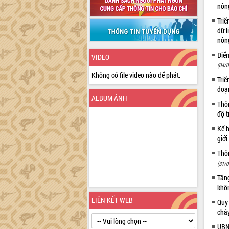
nôn
Triể
dữ l
nông
Điể
VIDEO
(04/0
Không có file video nào để phát.
Triể
đoạ
ALBUM ẢNH
Thôn
độ t
Kế h
giới
Thôn
(31/0
Tăng
khô
LIÊN KẾT WEB
Quy
chá
UBN