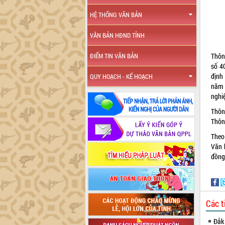
HỆ THỐNG VĂN BẢN
VĂN BẢN HĐND TỈNH
Thôn
ĐIỂM TIN VĂN BẢN
số 4
định
QUY HOẠCH - KẾ HOẠCH
năm 
nghi
Thôn
Thông
Theo
Văn 
đồng
Các t
Đắk 