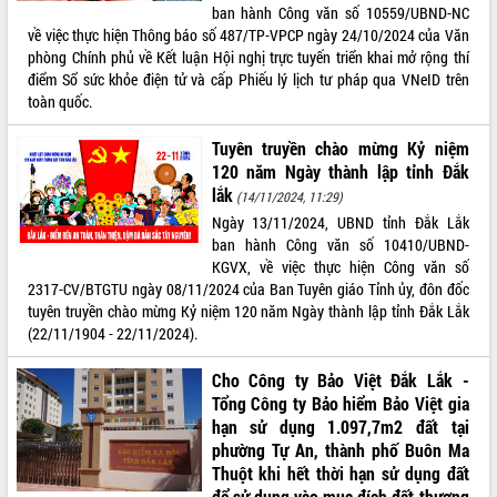
ban hành Công văn số 10559/UBND-NC
về việc thực hiện Thông báo số 487/TP-VPCP ngày 24/10/2024 của Văn
phòng Chính phủ về Kết luận Hội nghị trực tuyến triển khai mở rộng thí
điểm Sổ sức khỏe điện tử và cấp Phiếu lý lịch tư pháp qua VNeID trên
toàn quốc.
Tuyên truyền chào mừng Kỷ niệm
120 năm Ngày thành lập tỉnh Đắk
lắk
(14/11/2024, 11:29)
Ngày 13/11/2024, UBND tỉnh Đắk Lắk
ban hành Công văn số 10410/UBND-
KGVX, về việc thực hiện Công văn số
2317-CV/BTGTU ngày 08/11/2024 của Ban Tuyên giáo Tỉnh ủy, đôn đốc
tuyên truyền chào mừng Kỷ niệm 120 năm Ngày thành lập tỉnh Đắk Lắk
(22/11/1904 - 22/11/2024).
Cho Công ty Bảo Việt Đắk Lắk -
Tổng Công ty Bảo hiểm Bảo Việt gia
hạn sử dụng 1.097,7m2 đất tại
phường Tự An, thành phố Buôn Ma
Thuột khi hết thời hạn sử dụng đất
để sử dụng vào mục đích đất thương