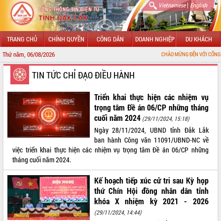
|
Vietnamese
English
TRANG CHỦ
CHÍNH QUYỀN
CÔNG DÂN
DOANH NGHIỆP
DU KHÁCH
Thứ năm, 06/08/2026
CHÀO MỪNG ĐẾN VỚI CỔNG THÔNG TIN ĐIỆN TỬ
GIỚI THIỆU
TIN TỨC CHỈ ĐẠO ĐIỀU HÀNH
LÃNH ĐẠO UBND TỈNH
Triển khai thực hiện các nhiệm vụ
trọng tâm Đề án 06/CP những tháng
TIN TỨC SỰ KIỆN
cuối năm 2024
(29/11/2024, 15:18)
Ngày 28/11/2024, UBND tỉnh Đắk Lắk
SỞ, BAN, NGÀNH
ban hành Công văn 11091/UBND-NC về
việc triển khai thực hiện các nhiệm vụ trọng tâm Đề án 06/CP những
UBND CÁC XÃ, PHƯỜNG
tháng cuối năm 2024.
THÔNG TIN CHỈ ĐẠO ĐIỀU HÀNH
Kế hoạch tiếp xúc cử tri sau Kỳ họp
thứ Chín Hội đồng nhân dân tỉnh
HỆ THỐNG VĂN BẢN
khóa X nhiệm kỳ 2021 - 2026
(29/11/2024, 14:44)
VĂN BẢN HĐND TỈNH