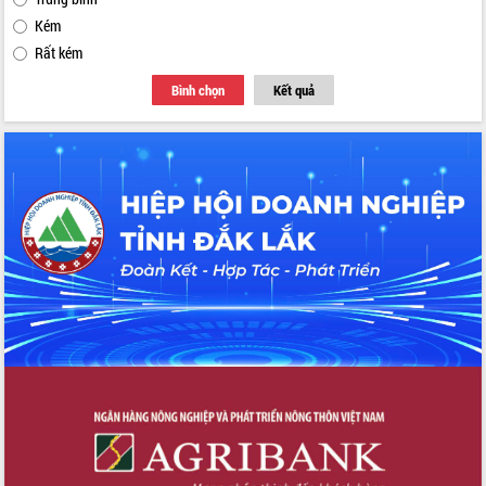
Kém
Rất kém
Bình chọn
Kết quả