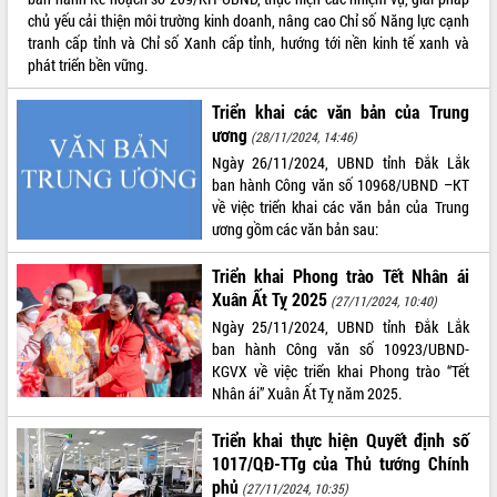
chủ yếu cải thiện môi trường kinh doanh, nâng cao Chỉ số Năng lực cạnh
VIDEO
tranh cấp tỉnh và Chỉ số Xanh cấp tỉnh, hướng tới nền kinh tế xanh và
phát triển bền vững.
Không có file video nào để phát.
Triển khai các văn bản của Trung
ALBUM ẢNH
ương
(28/11/2024, 14:46)
Ngày 26/11/2024, UBND tỉnh Đắk Lắk
ban hành Công văn số 10968/UBND –KT
về việc triển khai các văn bản của Trung
ương gồm các văn bản sau:
Triển khai Phong trào Tết Nhân ái
Xuân Ất Tỵ 2025
(27/11/2024, 10:40)
Ngày 25/11/2024, UBND tỉnh Đắk Lắk
LIÊN KẾT WEB
ban hành Công văn số 10923/UBND-
KGVX về việc triển khai Phong trào “Tết
Nhân ái” Xuân Ất Tỵ năm 2025.
Triển khai thực hiện Quyết định số
THỐNG KÊ TRUY CẬP
1017/QĐ-TTg của Thủ tướng Chính
phủ
Hôm nay:
31562
(27/11/2024, 10:35)