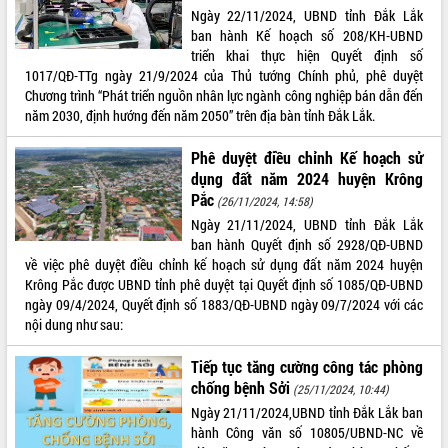
Tất cả:
66007704
Ngày 22/11/2024, UBND tỉnh Đắk Lắk
ban hành Kế hoạch số 208/KH-UBND
triển khai thực hiện Quyết định số
1017/QĐ-TTg ngày 21/9/2024 của Thủ tướng Chính phủ, phê duyệt
Chương trình “Phát triển nguồn nhân lực ngành công nghiệp bán dẫn đến
năm 2030, định hướng đến năm 2050” trên địa bàn tỉnh Đắk Lắk.
Phê duyệt điều chỉnh Kế hoạch sử
dụng đất năm 2024 huyện Krông
Pắc
(26/11/2024, 14:58)
Ngày 21/11/2024, UBND tỉnh Đắk Lắk
ban hành Quyết định số 2928/QĐ-UBND
về việc phê duyệt điều chỉnh kế hoạch sử dụng đất năm 2024 huyện
Krông Pắc được UBND tỉnh phê duyệt tại Quyết định số 1085/QĐ-UBND
ngày 09/4/2024, Quyết định số 1883/QĐ-UBND ngày 09/7/2024 với các
nội dung như sau:
Tiếp tục tăng cường công tác phòng
chống bệnh Sởi
(25/11/2024, 10:44)
Ngày 21/11/2024,UBND tỉnh Đắk Lắk ban
hành Công văn số 10805/UBND-NC về