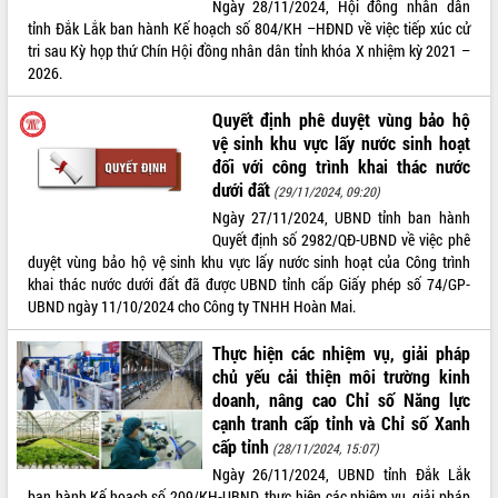
Ngày 28/11/2024, Hội đồng nhân dân
tỉnh Đắk Lắk ban hành Kế hoạch số 804/KH –HĐND về việc tiếp xúc cử
ĐIỂM TIN VĂN BẢN
tri sau Kỳ họp thứ Chín Hội đồng nhân dân tỉnh khóa X nhiệm kỳ 2021 –
2026.
QUY HOẠCH - KẾ HOẠCH
Quyết định phê duyệt vùng bảo hộ
vệ sinh khu vực lấy nước sinh hoạt
đối với công trình khai thác nước
dưới đất
(29/11/2024, 09:20)
Ngày 27/11/2024, UBND tỉnh ban hành
Quyết định số 2982/QĐ-UBND về việc phê
duyệt vùng bảo hộ vệ sinh khu vực lấy nước sinh hoạt của Công trình
khai thác nước dưới đất đã được UBND tỉnh cấp Giấy phép số 74/GP-
UBND ngày 11/10/2024 cho Công ty TNHH Hoàn Mai.
Thực hiện các nhiệm vụ, giải pháp
chủ yếu cải thiện môi trường kinh
doanh, nâng cao Chỉ số Năng lực
cạnh tranh cấp tỉnh và Chỉ số Xanh
cấp tỉnh
(28/11/2024, 15:07)
Ngày 26/11/2024, UBND tỉnh Đắk Lắk
ban hành Kế hoạch số 209/KH-UBND, thực hiện các nhiệm vụ, giải pháp