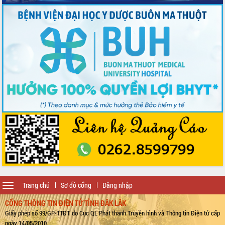
Toggle
Trang chủ
Sơ đồ cổng
Đăng nhập
navigation
CỔNG THÔNG TIN ĐIỆN TỬ TỈNH ĐẮK LẮK
Giấy phép số 99/GP-TTĐT do Cục QL Phát thanh Truyền hình và Thông tin Điện tử cấp
ngày 14/05/2010