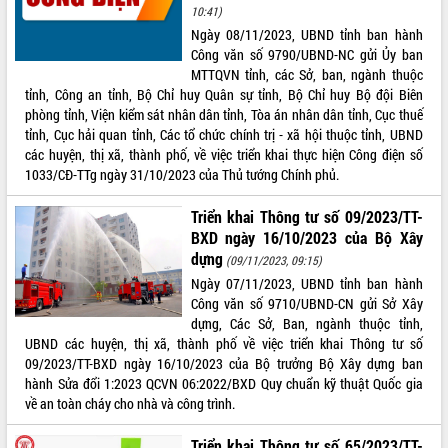
10:41)
Ngày 08/11/2023, UBND tỉnh ban hành
Công văn số 9790/UBND-NC gửi Ủy ban
MTTQVN tỉnh, các Sở, ban, ngành thuộc
tỉnh, Công an tỉnh, Bộ Chỉ huy Quân sự tỉnh, Bộ Chỉ huy Bộ đội Biên
phòng tỉnh, Viện kiểm sát nhân dân tỉnh, Tòa án nhân dân tỉnh, Cục thuế
tỉnh, Cục hải quan tỉnh, Các tổ chức chính trị - xã hội thuộc tỉnh, UBND
các huyện, thị xã, thành phố, về việc triển khai thực hiện Công điện số
1033/CĐ-TTg ngày 31/10/2023 của Thủ tướng Chính phủ.
Triển khai Thông tư số 09/2023/TT-
BXD ngày 16/10/2023 của Bộ Xây
dựng
(09/11/2023, 09:15)
Ngày 07/11/2023, UBND tỉnh ban hành
Công văn số 9710/UBND-CN gửi Sở Xây
dựng, Các Sở, Ban, ngành thuộc tỉnh,
UBND các huyện, thị xã, thành phố về việc triển khai Thông tư số
09/2023/TT-BXD ngày 16/10/2023 của Bộ trưởng Bộ Xây dựng ban
hành Sửa đổi 1:2023 QCVN 06:2022/BXD Quy chuẩn kỹ thuật Quốc gia
về an toàn cháy cho nhà và công trình.
Triển khai Thông tư số 65/2023/TT-