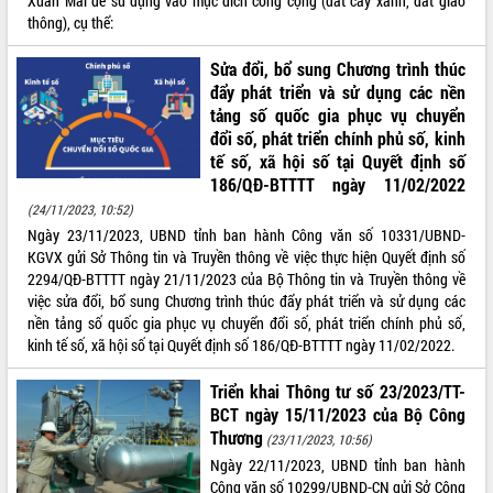
Xuân Mai để sử dụng vào mục đích công cộng (đất cây xanh, đất giao
thông), cụ thể:
ĐIỂM TIN VĂN BẢN
Sửa đổi, bổ sung Chương trình thúc
QUY HOẠCH - KẾ HOẠCH
đẩy phát triển và sử dụng các nền
tảng số quốc gia phục vụ chuyển
đổi số, phát triển chính phủ số, kinh
tế số, xã hội số tại Quyết định số
186/QĐ-BTTTT ngày 11/02/2022
(24/11/2023, 10:52)
Ngày 23/11/2023, UBND tỉnh ban hành Công văn số 10331/UBND-
KGVX gửi Sở Thông tin và Truyền thông về việc thực hiện Quyết định số
2294/QĐ-BTTTT ngày 21/11/2023 của Bộ Thông tin và Truyền thông về
việc sửa đổi, bổ sung Chương trình thúc đẩy phát triển và sử dụng các
nền tảng số quốc gia phục vụ chuyển đổi số, phát triển chính phủ số,
kinh tế số, xã hội số tại Quyết định số 186/QĐ-BTTTT ngày 11/02/2022.
Triển khai Thông tư số 23/2023/TT-
BCT ngày 15/11/2023 của Bộ Công
Thương
(23/11/2023, 10:56)
Ngày 22/11/2023, UBND tỉnh ban hành
Công văn số 10299/UBND-CN gửi Sở Công