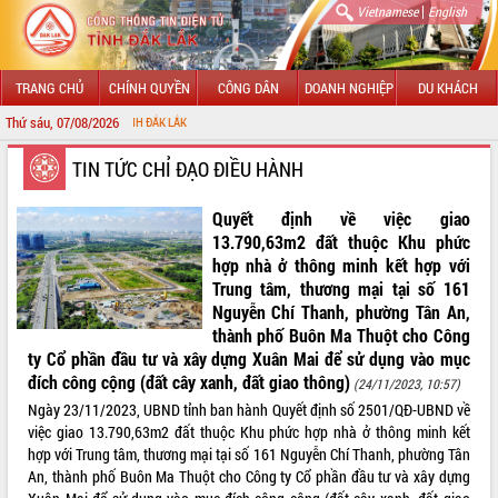
|
Vietnamese
English
TRANG CHỦ
CHÍNH QUYỀN
CÔNG DÂN
DOANH NGHIỆP
DU KHÁCH
Thứ sáu, 07/08/2026
CHÀO MỪNG 
GIỚI THIỆU
TIN TỨC CHỈ ĐẠO ĐIỀU HÀNH
LÃNH ĐẠO UBND TỈNH
Quyết định về việc giao
13.790,63m2 đất thuộc Khu phức
TIN TỨC SỰ KIỆN
hợp nhà ở thông minh kết hợp với
Trung tâm, thương mại tại số 161
SỞ, BAN, NGÀNH
Nguyễn Chí Thanh, phường Tân An,
thành phố Buôn Ma Thuột cho Công
UBND CÁC XÃ, PHƯỜNG
ty Cổ phần đầu tư và xây dựng Xuân Mai để sử dụng vào mục
đích công cộng (đất cây xanh, đất giao thông)
(24/11/2023, 10:57)
THÔNG TIN CHỈ ĐẠO ĐIỀU HÀNH
Ngày 23/11/2023, UBND tỉnh ban hành Quyết định số 2501/QĐ-UBND về
việc giao 13.790,63m2 đất thuộc Khu phức hợp nhà ở thông minh kết
HỆ THỐNG VĂN BẢN
hợp với Trung tâm, thương mại tại số 161 Nguyễn Chí Thanh, phường Tân
An, thành phố Buôn Ma Thuột cho Công ty Cổ phần đầu tư và xây dựng
VĂN BẢN HĐND TỈNH