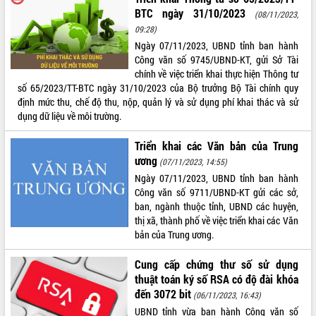
BTC ngày 31/10/2023
(08/11/2023,
09:28)
Ngày 07/11/2023, UBND tỉnh ban hành
Công văn số 9745/UBND-KT, gửi Sở Tài
chính về việc triển khai thực hiện Thông tư
số 65/2023/TT-BTC ngày 31/10/2023 của Bộ trưởng Bộ Tài chính quy
định mức thu, chế độ thu, nộp, quản lý và sử dụng phí khai thác và sử
dụng dữ liệu về môi trường.
Triển khai các Văn bản của Trung
ương
(07/11/2023, 14:55)
Ngày 07/11/2023, UBND tỉnh ban hành
Công văn số 9711/UBND-KT gửi các sở,
ban, ngành thuộc tỉnh, UBND các huyện,
thị xã, thành phố về việc triển khai các Văn
bản của Trung ương.
Cung cấp chứng thư số sử dụng
thuật toán ký số RSA có độ đài khóa
đến 3072 bit
(06/11/2023, 16:43)
UBND tỉnh vừa ban hành Công văn số