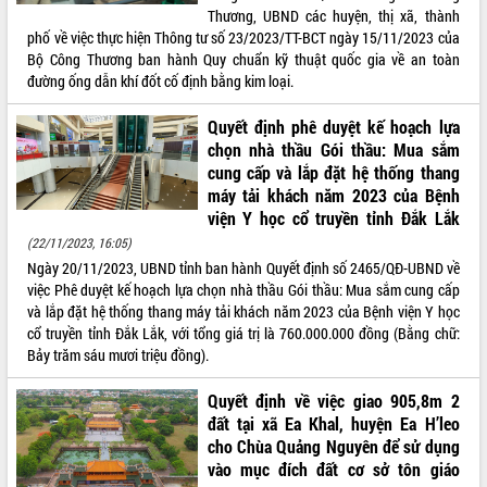
Thương, UBND các huyện, thị xã, thành
VIDEO
phố về việc thực hiện Thông tư số 23/2023/TT-BCT ngày 15/11/2023 của
Bộ Công Thương ban hành Quy chuẩn kỹ thuật quốc gia về an toàn
Không có file video nào để phát.
đường ống dẫn khí đốt cố định bằng kim loại.
ALBUM ẢNH
Quyết định phê duyệt kế hoạch lựa
chọn nhà thầu Gói thầu: Mua sắm
cung cấp và lắp đặt hệ thống thang
máy tải khách năm 2023 của Bệnh
viện Y học cổ truyền tỉnh Đắk Lắk
(22/11/2023, 16:05)
Ngày 20/11/2023, UBND tỉnh ban hành Quyết định số 2465/QĐ-UBND về
việc Phê duyệt kế hoạch lựa chọn nhà thầu Gói thầu: Mua sắm cung cấp
và lắp đặt hệ thống thang máy tải khách năm 2023 của Bệnh viện Y học
cổ truyền tỉnh Đắk Lắk, với tổng giá trị là 760.000.000 đồng (Bằng chữ:
LIÊN KẾT WEB
Bảy trăm sáu mươi triệu đồng).
Quyết định về việc giao 905,8m 2
đất tại xã Ea Khal, huyện Ea H’leo
THỐNG KÊ TRUY CẬP
cho Chùa Quảng Nguyên để sử dụng
vào mục đích đất cơ sở tôn giáo
Hôm nay:
14122