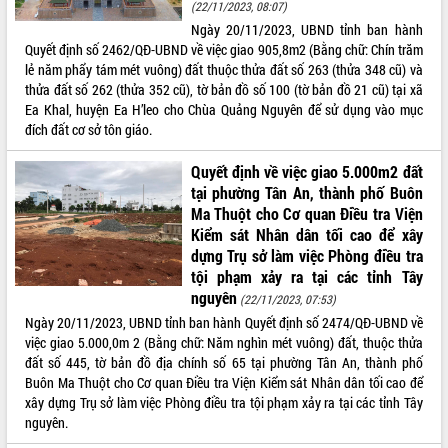
(22/11/2023, 08:07)
Tất cả:
66026862
Ngày 20/11/2023, UBND tỉnh ban hành
Quyết định số 2462/QĐ-UBND về việc giao 905,8m2 (Bằng chữ: Chín trăm
lẻ năm phẩy tám mét vuông) đất thuộc thửa đất số 263 (thửa 348 cũ) và
thửa đất số 262 (thửa 352 cũ), tờ bản đồ số 100 (tờ bản đồ 21 cũ) tại xã
Ea Khal, huyện Ea H’leo cho Chùa Quảng Nguyên để sử dụng vào mục
đích đất cơ sở tôn giáo.
Quyết định về việc giao 5.000m2 đất
tại phường Tân An, thành phố Buôn
Ma Thuột cho Cơ quan Điều tra Viện
Kiểm sát Nhân dân tối cao để xây
dựng Trụ sở làm việc Phòng điều tra
tội phạm xảy ra tại các tỉnh Tây
nguyên
(22/11/2023, 07:53)
Ngày 20/11/2023, UBND tỉnh ban hành Quyết định số 2474/QĐ-UBND về
việc giao 5.000,0m 2 (Bằng chữ: Năm nghìn mét vuông) đất, thuộc thửa
đất số 445, tờ bản đồ địa chính số 65 tại phường Tân An, thành phố
Buôn Ma Thuột cho Cơ quan Điều tra Viện Kiểm sát Nhân dân tối cao để
xây dựng Trụ sở làm việc Phòng điều tra tội phạm xảy ra tại các tỉnh Tây
nguyên.