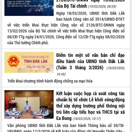
của Bộ Tài chính
(19/03/2026, 08:09)
Ngày 18/03/2026, UBND tỉnh Đắk Lắk
ban hành Công văn số 3514/UBND-ĐTKT
về việc triển khai thực hiện Công văn số 2126/BTC-DNNN ngày
13/02/2026 của Bộ Tài chính về việc triển khai thực hiện Công điện số
06/CĐ-TTg ngày 24/01/2026, Công điện số 12/CĐ-TTg ngày 08/02/2026
của Thủ tướng Chính phủ.
Điểm tin một số văn bản chỉ đạo
điều hành của UBND tỉnh Đắk Lắk
(Tuần 3 tháng 3/2026)
(18/03/2026,
10:45)
Triển khai chương trình hành động chống sa mạc hóa
Kết luận cuộc họp rà soát công tác
chuẩn bị tổ chức Lễ khởi công/động
thổ xây dựng trường phổ thông nội
trú liên cấp tiểu học và THCS tại xã
Ea Bung
(18/03/2026, 10:17)
Văn phòng UBND tỉnh Đắk Lắk vừa ban hành Thông báo số 39/TB-
VPUBND, ngày 17/3/3026 về Kết luận của đồng chí Nguyễn Thiên Văn -