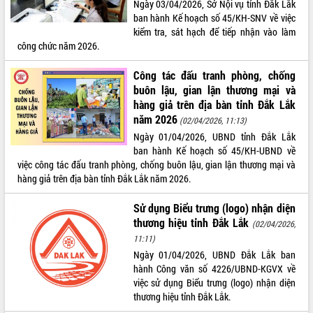
Ngày 03/04/2026, Sở Nội vụ tỉnh Đắk Lắk
ban hành Kế hoạch số 45/KH-SNV về việc
ĐIỂM TIN VĂN BẢN
kiểm tra, sát hạch để tiếp nhận vào làm
công chức năm 2026.
QUY HOẠCH - KẾ HOẠCH
Công tác đấu tranh phòng, chống
buôn lậu, gian lận thương mại và
hàng giả trên địa bàn tỉnh Đắk Lắk
năm 2026
(02/04/2026, 11:13)
Ngày 01/04/2026, UBND tỉnh Đắk Lắk
ban hành Kế hoạch số 45/KH-UBND về
việc công tác đấu tranh phòng, chống buôn lậu, gian lận thương mại và
hàng giả trên địa bàn tỉnh Đắk Lắk năm 2026.
Sử dụng Biểu trưng (logo) nhận diện
thương hiệu tỉnh Đắk Lắk
(02/04/2026,
11:11)
Ngày 01/04/2026, UBND Đắk Lắk ban
hành Công văn số 4226/UBND-KGVX về
việc sử dụng Biểu trưng (logo) nhận diện
thương hiệu tỉnh Đắk Lắk.