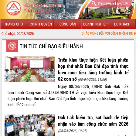
|
Vietnamese
English
TRANG CHỦ
CHÍNH QUYỀN
CÔNG DÂN
DOANH NGHIỆP
DU KHÁCH
Chủ nhật, 09/08/2026
CHÀO MỪNG ĐẾN VỚI CỔNG THÔNG TIN ĐIỆN TỬ TỈNH ĐẮK L
GIỚI THIỆU
TIN TỨC CHỈ ĐẠO ĐIỀU HÀNH
LÃNH ĐẠO UBND TỈNH
Triển khai thực hiện Kết luận phiên
họp thứ nhất Ban Chỉ đạo tỉnh thực
TIN TỨC SỰ KIỆN
hiện mục tiêu tăng trưởng kinh tế
02 con số
(08/04/2026, 11:00)
SỞ, BAN, NGÀNH
Ngày 08/04/2026, UBND tỉnh Đắk Lắk
ban hành Công văn số 4584/UBND-TH về việc triển khai thực hiện Kết
UBND CÁC XÃ, PHƯỜNG
luận phiên họp thứ nhất Ban Chỉ đạo tỉnh thực hiện mục tiêu tăng trưởng
kinh tế 02 con số.
THÔNG TIN CHỈ ĐẠO ĐIỀU HÀNH
Đắk Lắk kiểm tra, sát hạch để tiếp
HỆ THỐNG VĂN BẢN
nhận vào làm công chức năm 2026
(06/04/2026, 10:07)
VĂN BẢN HĐND TỈNH