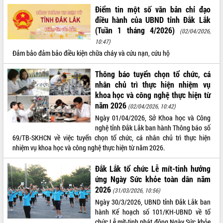
Điểm tin một số văn bản chỉ đạo
VIDEO
điều hành của UBND tỉnh Đắk Lắk
(Tuần 1 tháng 4/2026)
Không có file video nào để phát.
(02/04/2026,
10:47)
Đảm bảo đảm bảo điều kiện chữa cháy và cứu nạn, cứu hộ
ALBUM ẢNH
Thông báo tuyển chọn tổ chức, cá
nhân chủ trì thực hiện nhiệm vụ
khoa học và công nghệ thực hiện từ
năm 2026
(02/04/2026, 10:42)
Ngày 01/04/2026, Sở Khoa học và Công
nghệ tỉnh Đắk Lắk ban hành Thông báo số
69/TB-SKHCN về việc tuyển chọn tổ chức, cá nhân chủ trì thực hiện
nhiệm vụ khoa học và công nghệ thực hiện từ năm 2026.
LIÊN KẾT WEB
Đắk Lắk tổ chức Lễ mít-tinh hưởng
ứng Ngày Sức khỏe toàn dân năm
2026
(31/03/2026, 10:56)
THỐNG KÊ TRUY CẬP
Ngày 30/3/2026, UBND tỉnh Đắk Lắk ban
hành Kế hoạch số 101/KH-UBND về tổ
Hôm nay:
14458
chức Lễ mít-tinh phát động Ngày Sức khỏe