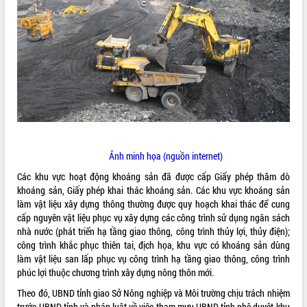
ĐIỂM TIN VĂN BẢN
QUY HOẠCH - KẾ HOẠCH
Ảnh minh họa (nguồn internet)
Các khu vực hoạt động khoáng sản đã được cấp Giấy phép thăm dò
khoáng sản, Giấy phép khai thác khoáng sản. Các khu vực khoáng sản
làm vật liệu xây dựng thông thường được quy hoạch khai thác để cung
cấp nguyên vật liệu phục vụ xây dựng các công trình sử dụng ngân sách
nhà nước (phát triển hạ tầng giao thông, công trình thủy lợi, thủy điện);
công trình khắc phục thiên tai, địch họa, khu vực có khoáng sản dùng
làm vật liệu san lấp phục vụ công trình hạ tầng giao thông, công trình
phúc lợi thuộc chương trình xây dựng nông thôn mới.
Theo đó, UBND tỉnh giao Sở Nông nghiệp và Môi trường chịu trách nhiệm
trước UBND tỉnh và pháp luật về việc tham mưu UBND tỉnh phê duyệt khu