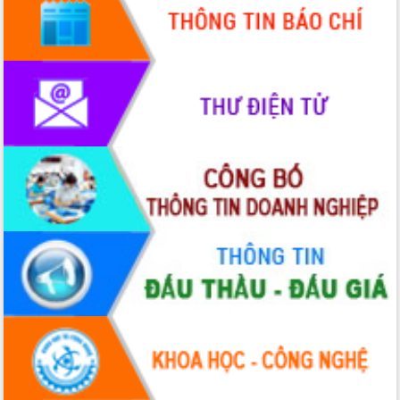
Tháo gỡ những vướng mắc, đẩy mạnh
công tác cải cách thủ tục hành chính
tại Trung tâm Phục vụ hành chính
công tỉnh
Đắk Lắk: Tôn vinh 46 giải pháp tại Hội
thi Sáng tạo Kỹ thuật 2024 - 2025
Đắk Lắk rà soát, điều chỉnh Đề án 190
về phát triển nuôi trồng thủy sản
Phó Chủ tịch UBND tỉnh Đắk Lắk
Trương Công Thái kiểm tra thực địa
Dự án cao tốc Khánh Hòa - Buôn Ma
Thuột
Định vị cà phê Việt Nam như một “di
sản sống” trong dòng chảy toàn cầu
Xây dựng nông thôn mới: Nâng cao đời
sống người dân từ những mô hình thiết
thực
Quyết liệt tháo gỡ vướng mắc, đẩy
nhanh tiến độ các dự án trọng điểm
trong Khu kinh tế Nam Phú Yên