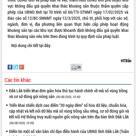
vực không đấu giá quyền khai thác khoáng sản thuộc thẩm quyền cấp
VIDEO
phép của UBND tỉnh tại Tờ trình số 66/TTr-STNMT ngày 17/02/2025 và
Báo cáo số 12/BC-SNNMT ngày 12/3/2025, chủ trì, phối hợp với các sở,
Loading the player...
ngành, đơn vị, địa phương liên quan thực hiện cấp phép hoạt động
Khám bệnh, cấp phát thuốc miễn phí
khoáng sản tại các khu vực được khoanh định không đấu giá quyền khai
và tặng quà người dân xã Cư Pui
thác khoáng sản nêu trên theo đúng trình tự quy định của pháp luật.
Hội nghị UBND tỉnh Đắk Lắk thường kỳ
Nội dung chi tiết
tại đây
tháng 7/2026
Lễ truy tặng danh hiệu “Bà Mẹ Việt
HTBắc
Nam Anh hùng” và trao Huân chương
In
Lao động
ALBUM ẢNH
UBND tỉnh Đắk Lắk triển khai nhiệm
Các tin khác
vụ 6 tháng cuối năm 2026
Kỳ họp thứ Hai, Hội đồng nhân dân
Đắk Lắk triển khai đơn giản hóa thủ tục hành chính về mã số vùng trồng
tỉnh khóa XI quyết nghị nhiều nội dung
và cơ sở đóng gói nông sản
(06/08/2026, 10:49)
quan trọng
Triển khai chiến dịch cao điểm “30 ngày đêm” số hóa dữ liệu, chuẩn hóa,
Bí thư Tỉnh ủy Lương Nguyễn Minh
cập nhật và kết nối dữ liệu mã số vùng trồng sầu riêng, cơ sở đóng gói và
Triết thăm, tặng quà người có công với
kết nối Hệ thống truy xuất nguồn gốc nông sản trên địa bàn tỉnh Đắk Lắk
cách mạng
(06/08/2026, 10:09)
Rà soát, hoàn thiện hệ thống thiết chế
Điểm tin một số văn bản chỉ đạo điều hành của UBND tỉnh Đắk Lắk (Tuần
văn hóa, thể thao đáp ứng yêu cầu
LIÊN KẾT WEB