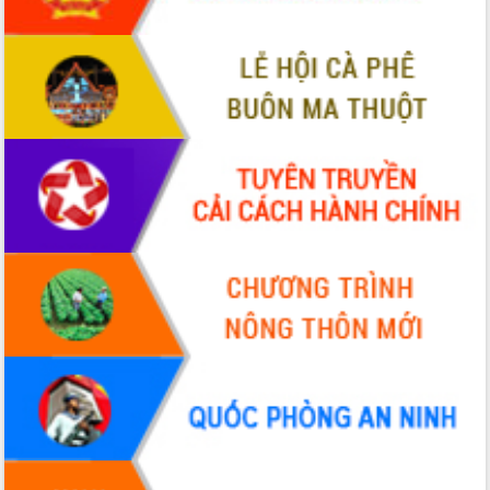
Hội thảo góp ý hồ sơ điều chỉnh quy
hoạch tỉnh Đắk Lắk thời kỳ 2021-2030,
tầm nhìn đến năm 2050
Nâng cao hiệu quả hoạt động của các
doanh nghiệp nhà nước
Hội nghị triển khai kết nối mạng
truyền số liệu chuyên dùng phục vụ cơ
quan Đảng, Nhà nước
Lễ phát động chuỗi hoạt động chung
tay làm sạch môi trường
Xã Ea Kar bước chuyển mình trong
công tác cải cách hành chính mô hình
mới
UBND tỉnh họp báo định kỳ tháng 4
năm 2026
Hội thảo khoa học “Giải pháp thúc đẩy
phát triển nền kinh tế xanh tại tỉnh
Đắk Lắk”
Tăng cường giám sát, đôn đốc thực
hiện nhiệm vụ quản lý tài sản công
hàng tuần