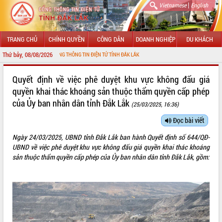
|
Vietnamese
English
TRANG CHỦ
CHÍNH QUYỀN
CÔNG DÂN
DOANH NGHIỆP
DU KHÁCH
Thứ bảy, 08/08/2026
ỪNG ĐẾN VỚI CỔNG THÔNG TIN ĐIỆN TỬ TỈNH ĐẮK LẮK
GIỚI THIỆU
Quyết định về việc phê duyệt khu vực không đấu giá
quyền khai thác khoáng sản thuộc thẩm quyền cấp phép
LÃNH ĐẠO UBND TỈNH
của Ủy ban nhân dân tỉnh Đắk Lắk
(25/03/2025, 16:36)
TIN TỨC SỰ KIỆN
Đọc bài viết
SỞ, BAN, NGÀNH
Ngày 24/03/2025, UBND tỉnh Đắk Lắk ban hành Quyết định số 644/QĐ-
UBND về việc phê duyệt khu vực không đấu giá quyền khai thác khoáng
UBND CÁC XÃ, PHƯỜNG
sản thuộc thẩm quyền cấp phép của Ủy ban nhân dân tỉnh Đắk Lắk, gồm:
THÔNG TIN CHỈ ĐẠO ĐIỀU HÀNH
HỆ THỐNG VĂN BẢN
VĂN BẢN HĐND TỈNH