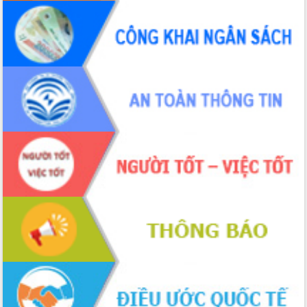
Hòn Yến phát triển du lịch gắn với bảo
tồn biển
Lấy ý kiến điều chỉnh Quy hoạch tỉnh
Đắk Lắk thời kỳ 2021-2030, tầm nhìn
đến năm 2050
Phát động chiến dịch 30 ngày đêm
giải phóng mặt bằng Tuyến đường bộ
ven biển
Đắk Lắk nỗ lực thúc đẩy tăng trưởng
kinh tế từ 10% trở lên trong Quý
II/2026
Đắk Lắk ký kết thỏa thuận hợp tác về
chuyển đổi số giai đoạn 2026 – 2030
với Tập đoàn Bưu chính Viễn thông
Việt Nam
Thứ trưởng Bộ Y tế làm việc với tỉnh
Đắk Lắk về phát triển nhân lực y tế
cho trạm y tế cấp xã
Du lịch Đắk Lắk nâng tầm trải nghiệm
du khách thông qua Hệ thống cơ sở dữ
liệu và Bản đồ số