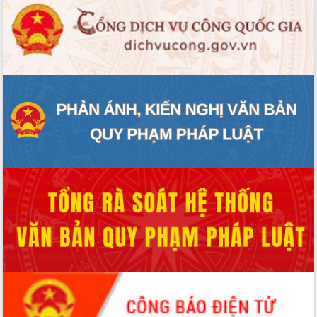
phá cơ chế - Hợp tác công tư
Đề án 06 tạo bước ngoặt đột phá trong
cải cách hành chính tỉnh Đắk Lắk
Kết nối tour, đẩy mạnh chuyển đổi số
để phát triển du lịch Đắk Lắk
Khởi động Dự án Đầu tư xây dựng hạ
tầng kỹ thuật Cụm công nghiệp Tân
Tiến
Gặp mặt các cơ quan báo chí nhân Kỷ
niệm 101 năm Ngày Báo chí Cách
mạng Việt Nam
Đắk Lắk sơ kết 4 năm triển khai thực
hiện Đề án 06 của Chính phủ
Họp báo thông tin về Hội nghị Công bố
Quy hoạch và Xúc tiến đầu tư tỉnh Đắk
Lắk
Khơi thông điểm nghẽn, đẩy nhanh
giải ngân vốn khắc phục thiên tai
HĐND tỉnh thông qua điều chỉnh Quy
hoạch tỉnh thời kỳ 2021-2030