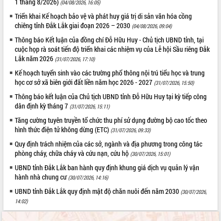
1 tháng 8/2026)
(04/08/2026, 16:05)
phát triển mới
Triển khai Kế hoạch bảo vệ và phát huy giá trị di sản văn hóa cồng
Thường trực HĐND tỉnh Đắk Lắk gặp
chiêng tỉnh Đắk Lắk giai đoạn 2026 – 2030
(04/08/2026, 09:04)
mặt Đoàn chuyên gia y tế TP. Hồ Chí
Thông báo Kết luận của đồng chí Đỗ Hữu Huy - Chủ tịch UBND tỉnh, tại
Minh
THỐNG KÊ TRUY CẬP
cuộc họp rà soát tiến độ triển khai các nhiệm vụ của Lễ hội Sầu riêng Đắk
Lễ truy điệu và an táng hài cốt liệt sĩ
Lắk năm 2026
(31/07/2026, 17:10)
tại Nghĩa trang Liệt sĩ xã Sơn Hòa
Hôm nay:
30583
Kế hoạch tuyển sinh vào các trường phổ thông nội trú tiểu học và trung
Bàn giải pháp tháo gỡ khó khăn trong
Tất cả:
66075906
học cơ sở xã biên giới đất liền năm học 2026 - 2027
(31/07/2026, 15:50)
xuất khẩu sầu riêng và triển khai quy
định EUDR
Thông báo kết luận của Chủ tịch UBND tỉnh Đỗ Hữu Huy tại kỳ tiếp công
dân định kỳ tháng 7
(31/07/2026, 15:11)
Thứ trưởng Bộ Nông nghiệp và Môi
trường Nguyễn Hoàng Hiệp khảo sát
Tăng cường tuyên truyền tổ chức thu phí sử dụng đường bộ cao tốc theo
vùng trồng và doanh nghiệp đóng gói
hình thức điện tử không dừng (ETC)
(31/07/2026, 09:33)
sầu riêng tại Đắk Lắk
Quy định trách nhiệm của các sở, ngành và địa phương trong công tác
Trình diễn nghệ thuật chế biến các
phòng cháy, chữa cháy và cứu nạn, cứu hộ
(30/07/2026, 15:01)
món ăn từ sầu riêng
UBND tỉnh Đắk Lắk ban hành quy định khung giá dịch vụ quản lý vận
Đắk Lắk công bố Quy hoạch và xúc
hành nhà chung cư
(30/07/2026, 14:16)
tiến đầu tư tỉnh
UBND tỉnh Đắk Lắk quy định mật độ chăn nuôi đến năm 2030
(30/07/2026,
Ngành cá ngừ Đắk Lắk chủ động thích
14:02)
ứng để giữ vững thị trường xuất khẩu
Diễn đàn Kinh tế tư nhân Việt Nam đột