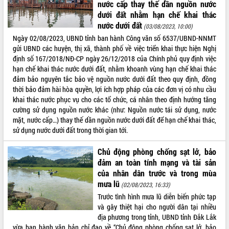
nước cấp thay thế dần nguồn nước
Tất cả:
66031052
dưới đất nhằm hạn chế khai thác
nước dưới đất
(03/08/2023, 10:00)
Ngày 02/08/2023, UBND tỉnh ban hành Công văn số 6537/UBND-NNMT
gửi UBND các huyện, thị xã, thành phố về việc triển khai thực hiện Nghị
định số 167/2018/NĐ-CP ngày 26/12/2018 của Chính phủ quy định việc
hạn chế khai thác nước dưới đất, nhằm khoanh vùng hạn chế khai thác
đảm bảo nguyên tắc bảo vệ nguồn nước dưới đất theo quy định, đồng
thời bảo đảm hài hòa quyền, lợi ích hợp pháp của các đơn vị có nhu cầu
khai thác nước phục vụ cho các tổ chức, cá nhân theo định hướng tăng
cường sử dụng nguồn nước khác (như: Nguồn nước tái sử dụng, nước
mặt, nước cấp…) thay thế dần nguồn nước dưới đất để hạn chế khai thác,
sử dụng nước dưới đất trong thời gian tới.
Chủ động phòng chống sạt lở, bảo
đảm an toàn tính mạng và tài sản
của nhân dân trước và trong mùa
mưa lũ
(02/08/2023, 16:33)
Trước tình hình mưa lũ diễn biến phức tạp
và gây thiệt hại cho người dân tại nhiều
địa phương trong tỉnh, UBND tỉnh Đắk Lắk
vừa ban hành văn bản chỉ đạo về “Chủ động phòng chống sạt lở, bảo