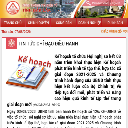
|
Vietnamese
English
TRANG CHỦ
CHÍNH QUYỀN
CÔNG DÂN
DOANH NGHIỆP
DU KHÁCH
Thứ sáu, 07/08/2026
CHÀO MỪNG ĐẾN VỚI CỔNG THÔNG TIN ĐI
GIỚI THIỆU
TIN TỨC CHỈ ĐẠO ĐIỀU HÀNH
LÃNH ĐẠO UBND TỈNH
Kế hoạch tổ chức Hội nghị sơ kết 03
năm triển khai thực hiện Kế hoạch
TIN TỨC SỰ KIỆN
phát triển kinh tế tập thể, hợp tác xã
giai đoạn 2021-2025 và Chương
SỞ, BAN, NGÀNH
trình hành động của UBND tỉnh thực
hiện kết luận của Bộ Chính trị về
UBND CÁC XÃ, PHƯỜNG
tiếp tục đổi mới, phát triển và nâng
cao hiệu quả kinh tế tập thể trong
THÔNG TIN CHỈ ĐẠO ĐIỀU HÀNH
giai đoạn mới
(04/08/2023, 16:09)
Ngày 03/08/2023, UBND tỉnh ban hành Kế hoạch số 126/KH-UBND về
HỆ THỐNG VĂN BẢN
việc tổ chức Hội nghị sơ kết 03 năm triển khai thực hiện Kế hoạch phát
triển kinh tế tập thể, hợp tác xã giai đoạn 2021-2025 và Chương trình
VĂN BẢN HĐND TỈNH