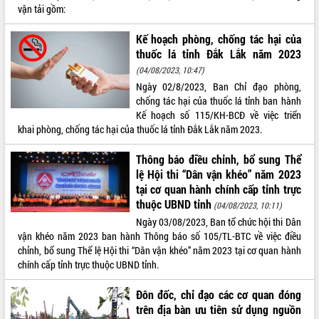
vận tải gồm:
VIDEO
Kế hoạch phòng, chống tác hại của
Không có file video nào để phát.
thuốc lá tỉnh Đắk Lắk năm 2023
(04/08/2023, 10:47)
ALBUM ẢNH
Ngày 02/8/2023, Ban Chỉ đạo phòng,
chống tác hại của thuốc lá tỉnh ban hành
Kế hoạch số 115/KH-BCĐ về việc triển
khai phòng, chống tác hại của thuốc lá tỉnh Đắk Lắk năm 2023.
Thông báo điều chỉnh, bổ sung Thể
lệ Hội thi “Dân vận khéo” năm 2023
tại cơ quan hành chính cấp tỉnh trực
thuộc UBND tỉnh
(04/08/2023, 10:11)
LIÊN KẾT WEB
Ngày 03/08/2023, Ban tổ chức hội thi Dân
vận khéo năm 2023 ban hành Thông báo số 105/TL-BTC về việc điều
chỉnh, bổ sung Thể lệ Hội thi “Dân vận khéo” năm 2023 tại cơ quan hành
chính cấp tỉnh trực thuộc UBND tỉnh.
THỐNG KÊ TRUY CẬP
Đôn đốc, chỉ đạo các cơ quan đóng
trên địa bàn ưu tiên sử dụng nguồn
Hôm nay:
18312