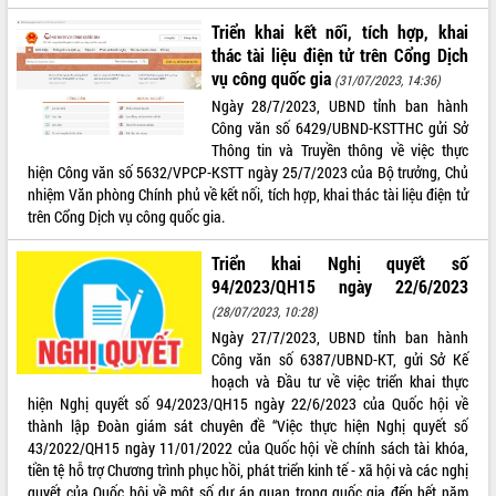
Triển khai kết nối, tích hợp, khai
thác tài liệu điện tử trên Cổng Dịch
vụ công quốc gia
(31/07/2023, 14:36)
Ngày 28/7/2023, UBND tỉnh ban hành
Công văn số 6429/UBND-KSTTHC gửi Sở
Thông tin và Truyền thông về việc thực
hiện Công văn số 5632/VPCP-KSTT ngày 25/7/2023 của Bộ trưởng, Chủ
nhiệm Văn phòng Chính phủ về kết nối, tích hợp, khai thác tài liệu điện tử
trên Cổng Dịch vụ công quốc gia.
Triển khai Nghị quyết số
94/2023/QH15 ngày 22/6/2023
(28/07/2023, 10:28)
Ngày 27/7/2023, UBND tỉnh ban hành
Công văn số 6387/UBND-KT, gửi Sở Kế
hoạch và Đầu tư về việc triển khai thực
hiện Nghị quyết số 94/2023/QH15 ngày 22/6/2023 của Quốc hội về
thành lập Đoàn giám sát chuyên đề “Việc thực hiện Nghị quyết số
43/2022/QH15 ngày 11/01/2022 của Quốc hội về chính sách tài khóa,
tiền tệ hỗ trợ Chương trình phục hồi, phát triển kinh tế - xã hội và các nghị
quyết của Quốc hội về một số dự án quan trọng quốc gia đến hết năm