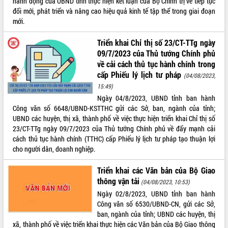
hành động của UBND tỉnh thực hiện kết luận của Bộ Chính trị về tiếp tục
đổi mới, phát triển và nâng cao hiệu quả kinh tế tập thể trong giai đoạn
ĐIỂM TIN VĂN BẢN
mới.
QUY HOẠCH - KẾ HOẠCH
Triển khai Chỉ thị số 23/CT-TTg ngày
09/7/2023 của Thủ tướng Chính phủ
về cải cách thủ tục hành chính trong
cấp Phiếu lý lịch tư pháp
(04/08/2023,
15:49)
Ngày 04/8/2023, UBND tỉnh ban hành
Công văn số 6648/UBND-KSTTHC gửi các Sở, ban, ngành của tỉnh;
UBND các huyện, thị xã, thành phố về việc thực hiện triển khai Chỉ thị số
23/CT-TTg ngày 09/7/2023 của Thủ tướng Chính phủ về đẩy mạnh cải
cách thủ tục hành chính (TTHC) cấp Phiếu lý lịch tư pháp tạo thuận lợi
cho người dân, doanh nghiệp.
Triển khai các Văn bản của Bộ Giao
thông vận tải
(04/08/2023, 10:53)
Ngày 02/8/2023, UBND tỉnh ban hành
Công văn số 6530/UBND-CN, gửi các Sở,
ban, ngành của tỉnh; UBND các huyện, thị
xã, thành phố về việc triển khai thực hiện các Văn bản của Bộ Giao thông