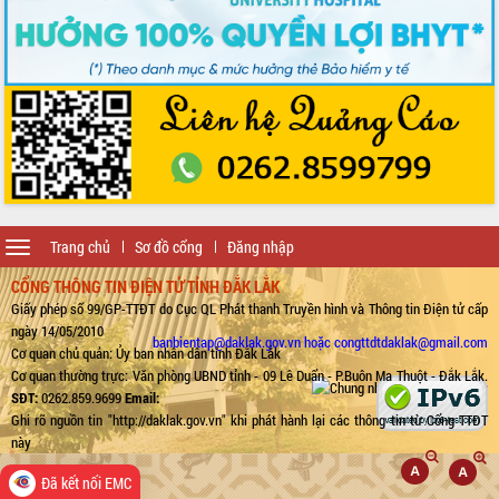
Toggle
Trang chủ
Sơ đồ cổng
Đăng nhập
navigation
CỔNG THÔNG TIN ĐIỆN TỬ TỈNH ĐẮK LẮK
Giấy phép số 99/GP-TTĐT do Cục QL Phát thanh Truyền hình và Thông tin Điện tử cấp
ngày 14/05/2010
banbientap@daklak.gov.vn hoặc congttdtdaklak@gmail.com
Cơ quan chủ quản: Ủy ban nhân dân tỉnh Đắk Lắk
Cơ quan thường trực: Văn phòng UBND tỉnh - 09 Lê Duẩn - P.Buôn Ma Thuột - Đắk Lắk.
SĐT:
0262.859.9699
Email:
Ghi rõ nguồn tin "http://daklak.gov.vn" khi phát hành lại các thông tin từ Cổng TTĐT
này
Đã kết nối EMC