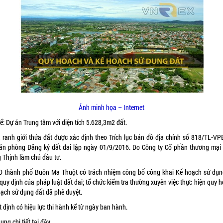
Ảnh minh họa – Internet
ể: Dự án Trung tâm với diện tích 5.628,3m2 đất.
rí, ranh giới thửa đất được xác định theo Trích lục bản đồ địa chính số 818/TL-V
ăn phòng Đăng ký đất đai lập ngày 01/9/2016. Do Công ty Cổ phần thương mại
 Thịnh làm chủ đầu tư.
 thành phố Buôn Ma Thuột có trách nhiệm công bố công khai Kế hoạch sử dụn
quy định của pháp luật đất đai; tổ chức kiểm tra thường xuyên việc thực hiện quy 
oạch sử dụng đất đã phê duyệt.
 định có hiệu lực thi hành kể từ ngày ban hành.
ung chi tiết
tại đây.