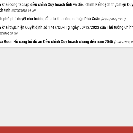
n khai công tác lập điều chỉnh Quy hoạch tỉnh và điều chỉnh Kế hoạch thực hiện Qu
ch tỉnh
(07/08/2025, 14:46)
nh phủ phê duyệt chủ trương đầu tư khu công nghiệp Phú Xuân
(03/01/2025, 09:31)
ển khai thực hiện Quyết định số 1747/QĐ-TTg ngày 30/12/2023 của Thủ tướng Chín
0/2024, 08:06)
 xã Buôn Hồ công bố đồ án Điều chỉnh Quy hoạch chung đến năm 2045
(12/03/2024, 1