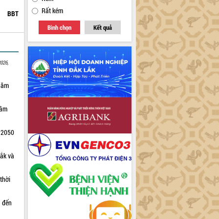
Rất kém
BBT
Bình chọn
Kết quả
026,
 năm
tầm
m 2050
Lắk và
thời
n đến