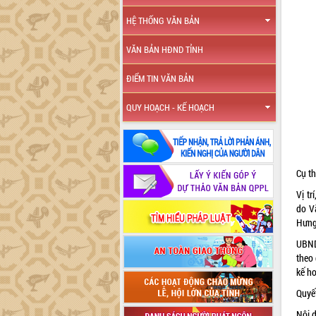
HỆ THỐNG VĂN BẢN
VĂN BẢN HĐND TỈNH
ĐIỂM TIN VĂN BẢN
QUY HOẠCH - KẾ HOẠCH
Cụ th
Vị t
do V
Hưng
UBND
theo 
kế h
Quyết
Nội d