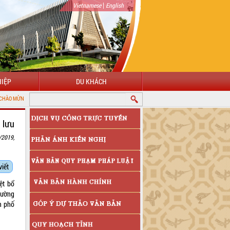
|
Vietnamese
English
IỆP
DU KHÁCH
ĐẾN VỚI CỔNG THÔNG TIN ĐIỆN TỬ TỈNH ĐẮK LẮK
 lưu
/2019,
viết
ệt bổ
hường
h phố