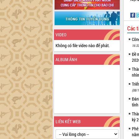
Các t
VIDEO
Côn
Không có file video nào để phát.
16:33
Đề 
ALBUM ẢNH
20
Thà
nhì
Triể
(08/1
Đánh
tỉn
Thàn
kỳ 
LIÊN KẾT WEB
Phê
năm