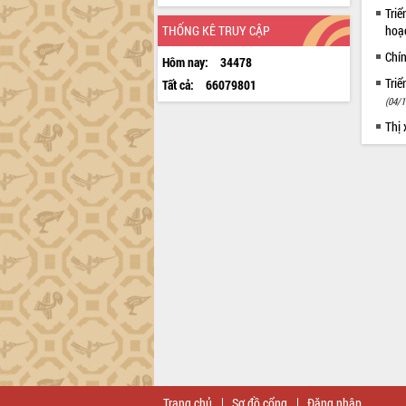
Triể
THỐNG KÊ TRUY CẬP
hoạ
Chí
Hôm nay:
34478
Tri
Tất cả:
66079801
(04/1
Thị
Trang chủ
Sơ đồ cổng
Đăng nhập