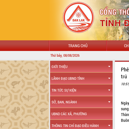
TRANG CHỦ
CH
Thứ bảy, 08/08/2026
GIỚI THIỆU
Phê
trú
LÃNH ĐẠO UBND TỈNH
10:51
TIN TỨC SỰ KIỆN
SỞ, BAN, NGÀNH
Ngày
sung
UBND CÁC XÃ, PHƯỜNG
Thàn
Buôn
THÔNG TIN CHỈ ĐẠO ĐIỀU HÀNH