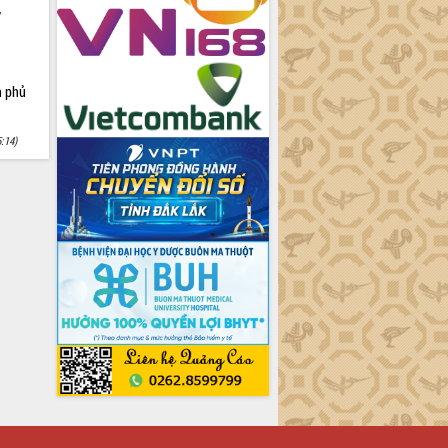
y
h phủ
5:14)