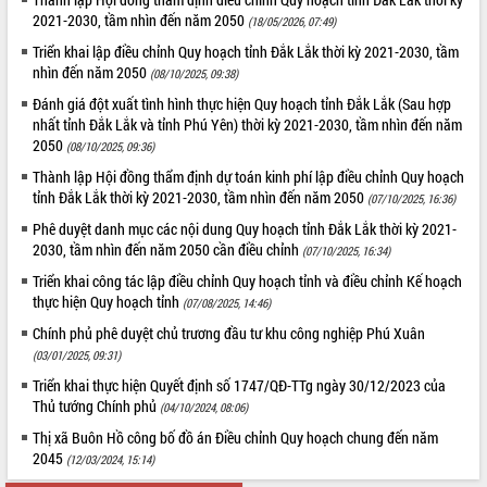
2021-2030, tầm nhìn đến năm 2050
(18/05/2026, 07:49)
ĐIỂM TIN VĂN BẢN
Triển khai lập điều chỉnh Quy hoạch tỉnh Đắk Lắk thời kỳ 2021-2030, tầm
nhìn đến năm 2050
QUY HOẠCH - KẾ HOẠCH
(08/10/2025, 09:38)
Đánh giá đột xuất tình hình thực hiện Quy hoạch tỉnh Đắk Lắk (Sau hợp
nhất tỉnh Đắk Lắk và tỉnh Phú Yên) thời kỳ 2021-2030, tầm nhìn đến năm
2050
(08/10/2025, 09:36)
Thành lập Hội đồng thẩm định dự toán kinh phí lập điều chỉnh Quy hoạch
tỉnh Đắk Lắk thời kỳ 2021-2030, tầm nhìn đến năm 2050
(07/10/2025, 16:36)
Phê duyệt danh mục các nội dung Quy hoạch tỉnh Đắk Lắk thời kỳ 2021-
2030, tầm nhìn đến năm 2050 cần điều chỉnh
(07/10/2025, 16:34)
Triển khai công tác lập điều chỉnh Quy hoạch tỉnh và điều chỉnh Kế hoạch
thực hiện Quy hoạch tỉnh
(07/08/2025, 14:46)
Chính phủ phê duyệt chủ trương đầu tư khu công nghiệp Phú Xuân
(03/01/2025, 09:31)
Triển khai thực hiện Quyết định số 1747/QĐ-TTg ngày 30/12/2023 của
Thủ tướng Chính phủ
(04/10/2024, 08:06)
Thị xã Buôn Hồ công bố đồ án Điều chỉnh Quy hoạch chung đến năm
2045
(12/03/2024, 15:14)