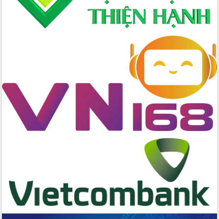
Hội thảo góp ý hồ sơ điều chỉnh quy
hoạch tỉnh Đắk Lắk thời kỳ 2021-2030,
tầm nhìn đến năm 2050
Nâng cao hiệu quả hoạt động của các
doanh nghiệp nhà nước
Hội nghị triển khai kết nối mạng
truyền số liệu chuyên dùng phục vụ cơ
quan Đảng, Nhà nước
Lễ phát động chuỗi hoạt động chung
tay làm sạch môi trường
Xã Ea Kar bước chuyển mình trong
công tác cải cách hành chính mô hình
mới
UBND tỉnh họp báo định kỳ tháng 4
năm 2026
Hội thảo khoa học “Giải pháp thúc đẩy
phát triển nền kinh tế xanh tại tỉnh
Đắk Lắk”
Tăng cường giám sát, đôn đốc thực
hiện nhiệm vụ quản lý tài sản công
hàng tuần