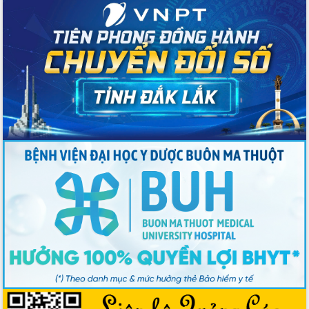
Tháo gỡ những vướng mắc, đẩy mạnh
công tác cải cách thủ tục hành chính
tại Trung tâm Phục vụ hành chính
công tỉnh
Đắk Lắk: Tôn vinh 46 giải pháp tại Hội
thi Sáng tạo Kỹ thuật 2024 - 2025
Đắk Lắk rà soát, điều chỉnh Đề án 190
về phát triển nuôi trồng thủy sản
Phó Chủ tịch UBND tỉnh Đắk Lắk
Trương Công Thái kiểm tra thực địa
Dự án cao tốc Khánh Hòa - Buôn Ma
Thuột
Định vị cà phê Việt Nam như một “di
sản sống” trong dòng chảy toàn cầu
Xây dựng nông thôn mới: Nâng cao đời
sống người dân từ những mô hình thiết
thực
Quyết liệt tháo gỡ vướng mắc, đẩy
nhanh tiến độ các dự án trọng điểm
trong Khu kinh tế Nam Phú Yên