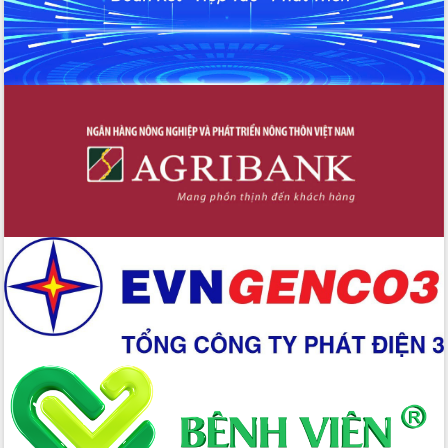
phá cơ chế - Hợp tác công tư
Đề án 06 tạo bước ngoặt đột phá trong
cải cách hành chính tỉnh Đắk Lắk
Kết nối tour, đẩy mạnh chuyển đổi số
để phát triển du lịch Đắk Lắk
Khởi động Dự án Đầu tư xây dựng hạ
tầng kỹ thuật Cụm công nghiệp Tân
Tiến
Gặp mặt các cơ quan báo chí nhân Kỷ
niệm 101 năm Ngày Báo chí Cách
mạng Việt Nam
Đắk Lắk sơ kết 4 năm triển khai thực
hiện Đề án 06 của Chính phủ
Họp báo thông tin về Hội nghị Công bố
Quy hoạch và Xúc tiến đầu tư tỉnh Đắk
Lắk
Khơi thông điểm nghẽn, đẩy nhanh
giải ngân vốn khắc phục thiên tai
HĐND tỉnh thông qua điều chỉnh Quy
hoạch tỉnh thời kỳ 2021-2030