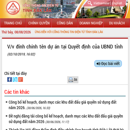
|
Vietnamese
English
TRANG CHỦ
CHÍNH QUYỀN
CÔNG DÂN
DOANH NGHIỆP
DU KHÁCH
Thứ bảy, 08/08/2026
CHÀO MỪNG ĐẾN VỚI CỔNG THÔNG TIN ĐIỆN TỬ TỈNH ĐẮK LẮK
GIỚI THIỆU
V/v đính chính tên dự án tại Quyết định của UBND tỉnh
(02/10/2019, 16:02)
LÃNH ĐẠO UBND TỈNH
Đọc bài viết
TIN TỨC SỰ KIỆN
Chi tiết
tại đây
SỞ, BAN, NGÀNH
In
UBND CÁC XÃ, PHƯỜNG
Các tin khác
Công bố kế hoạch, danh mục các khu đất đấu giá quyền sử dụng đất
THÔNG TIN CHỈ ĐẠO ĐIỀU HÀNH
năm 2026.
(30/06/2026, 16:33)
HỆ THỐNG VĂN BẢN
Đề nghị đăng tải công bố kế hoạch, danh mục các khu đất đấu giá quyền
sử dụng đất năm 2026
(30/06/2026, 11:17)
VĂN BẢN HĐND TỈNH
Thành lập Hội đồng thẩm định điều chỉnh Quy hoạch tỉnh Đắk Lắk thời kỳ