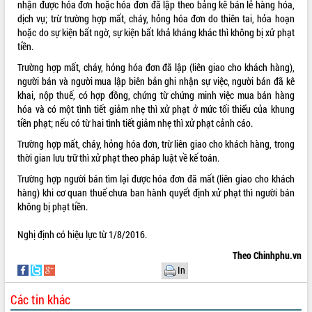
nhận được hóa đơn hoặc hóa đơn đã lập theo bảng kê bán lẻ hàng hóa,
dịch vụ; trừ trường hợp mất, cháy, hỏng hóa đơn do thiên tai, hỏa hoạn
VIDEO
hoặc do sự kiện bất ngờ, sự kiện bất khả kháng khác thì không bị xử phạt
Không có file video nào để phát.
tiền.
Trường hợp mất, cháy, hỏng hóa đơn đã lập (liên giao cho khách hàng),
ALBUM ẢNH
người bán và người mua lập biên bản ghi nhận sự việc, người bán đã kê
khai, nộp thuế, có hợp đồng, chứng từ chứng minh việc mua bán hàng
hóa và có một tình tiết giảm nhẹ thì xử phạt ở mức tối thiểu của khung
tiền phạt; nếu có từ hai tình tiết giảm nhẹ thì xử phạt cảnh cáo.
Trường hợp mất, cháy, hỏng hóa đơn, trừ liên giao cho khách hàng, trong
thời gian lưu trữ thì xử phạt theo pháp luật về kế toán.
Trường hợp người bán tìm lại được hóa đơn đã mất (liên giao cho khách
hàng) khi cơ quan thuế chưa ban hành quyết định xử phạt thì người bán
không bị phạt tiền.
LIÊN KẾT WEB
Nghị định có hiệu lực từ 1/8/2016.
Theo Chinhphu.vn
In
THỐNG KÊ TRUY CẬP
Các tin khác
Hôm nay:
20178