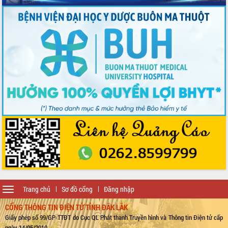
Toggle
Trang chủ
Sơ đồ cổng
Đăng nhập
navigation
CỔNG THÔNG TIN ĐIỆN TỬ TỈNH ĐẮK LẮK
Giấy phép số 99/GP-TTĐT do Cục QL Phát thanh Truyền hình và Thông tin Điện tử cấp
ngày 14/05/2010