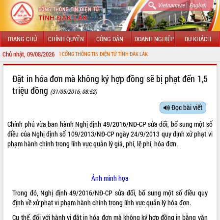
|
Vietnamese
English
TRANG CHỦ
CHÍNH QUYỀN
CÔNG DÂN
DOANH NGHIỆP
DU KHÁCH
Chủ nhật, 09/08/2026
ỪNG ĐẾN VỚI CỔNG THÔNG TIN ĐIỆN TỬ TỈNH ĐẮK LẮK
GIỚI THIỆU
Đặt in hóa đơn mà không ký hợp đồng sẽ bị phạt đến 1,5
triệu đồng
(31/05/2016, 08:52)
LÃNH ĐẠO UBND TỈNH
Đọc bài viết
TIN TỨC SỰ KIỆN
Chính phủ vừa ban hành
Nghị định 49/2016/NĐ-CP
sửa đổi, bổ sung một số
SỞ, BAN, NGÀNH
điều của
Nghị định số 109/2013/NĐ-CP
ngày 24/9/2013 quy định xử phạt vi
phạm hành chính trong lĩnh vực quản lý giá, phí, lệ phí, hóa đơn.
UBND CÁC XÃ, PHƯỜNG
THÔNG TIN CHỈ ĐẠO ĐIỀU HÀNH
Ảnh minh họa
Trong đó, Nghị định 49/2016/NĐ-CP sửa đổi, bổ sung một số điều quy
HỆ THỐNG VĂN BẢN
định về xử phạt vi phạm hành chính trong lĩnh vực quản lý hóa đơn.
VĂN BẢN HĐND TỈNH
Cụ thể, đối với hành vi đặt in hóa đơn mà không ký hợp đồng in bằng văn