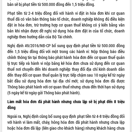
bản sẽ bị phạt tiền từ 500.000 đồng đến 1,5 triệu đồng.
ĐIỂM TIN VĂN BẢN
Phạt tiền từ 2-4 triệu đồng đối với hành vi đặt in hóa đơn khi cơ quan
thuế đã có văn bản thông báo tổ chức, doanh nghiệp không đủ điều kiện
QUY HOẠCH - KẾ HOẠCH
đặt in hóa đơn, trừ trường hợp cơ quan thuế không có ý kiến bằng văn
bản khi nhận được đề nghị sử dụng hóa đơn đặt in của tổ chức, doanh
nghiệp theo hướng dẫn của Bộ Tài chính.
Nghị định 49/2016/NĐ-CP bổ sung quy định phạt tiền từ 500.000 đồng
đến 1,5 triệu đồng đối với một trong các hành vi: Nộp thông báo điều
chỉnh thông tin tại thông báo phát hành hóa đơn đến cơ quan thuế quản
lý trực tiếp và hành vi nộp bảng kê hóa đơn chưa sử dụng đến cơ quan
thuế nơi chuyển đến khi doanh nghiệp thay đổi địa chỉ kinh doanh dẫn
đến thay đổi cơ quan thuế quản lý trực tiếp chậm sau 10 ngày kể từ ngày
bắt đầu sử dụng hóa đơn tại địa chỉ mới; sử dụng hóa đơn đã được
Thông báo phát hành với cơ quan thuế nhưng chưa đến thời hạn sử dụng
(5 ngày kể từ ngày gửi Thông báo phát hành).
Làm mất hóa đơn đã phát hành nhưng chưa lập sẽ bị phạt đến 8 triệu
đồng
Ngoài ra, Nghị định cũng bổ sung quy định phạt tiền từ 4-8 triệu đồng đối
với hành vi làm mất, cháy, hỏng hóa đơn đã phát hành nhưng chưa lập
hoặc hóa đơn đã lập (liên giao cho khách hàng) nhưng khách hàng chưa