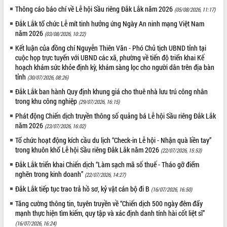
Tất cả:
66105846
Thông cáo báo chí về Lễ hội Sầu riêng Đắk Lắk năm 2026
(05/08/2026, 11:17)
Đắk Lắk tổ chức Lễ mít tinh hưởng ứng Ngày An ninh mạng Việt Nam
năm 2026
(03/08/2026, 10:22)
Kết luận của đồng chí Nguyễn Thiên Văn - Phó Chủ tịch UBND tỉnh tại
cuộc họp trực tuyến với UBND các xã, phường về tiến độ triển khai Kế
hoạch khám sức khỏe định kỳ, khám sàng lọc cho người dân trên địa bàn
tỉnh
(30/07/2026, 08:26)
Đắk Lắk ban hành Quy định khung giá cho thuê nhà lưu trú công nhân
trong khu công nghiệp
(29/07/2026, 16:15)
Phát động Chiến dịch truyền thông số quảng bá Lễ hội Sầu riêng Đắk Lắk
năm 2026
(23/07/2026, 16:02)
Tổ chức hoạt động kích cầu du lịch “Check-in Lễ hội - Nhận quà liền tay”
trong khuôn khổ Lễ hội Sầu riêng Đắk Lắk năm 2026
(22/07/2026, 15:53)
Đắk Lắk triển khai Chiến dịch “Làm sạch mã số thuế - Tháo gỡ điểm
nghẽn trong kinh doanh”
(22/07/2026, 14:27)
Đắk Lắk tiếp tục trao trả hồ sơ, kỷ vật cán bộ đi B
(16/07/2026, 16:50)
Tăng cường thông tin, tuyên truyền về “Chiến dịch 500 ngày đêm đẩy
mạnh thực hiện tìm kiếm, quy tập và xác định danh tính hài cốt liệt sĩ”
(16/07/2026, 16:24)