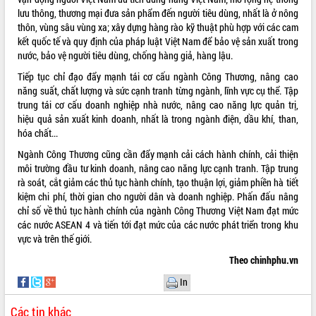
Tất cả:
66026894
lưu thông, thương mại đưa sản phẩm đến người tiêu dùng, nhất là ở nông
thôn, vùng sâu vùng xa; xây dựng hàng rào kỹ thuật phù hợp với các cam
kết quốc tế và quy định của pháp luật Việt Nam để bảo vệ sản xuất trong
nước, bảo vệ người tiêu dùng, chống hàng giả, hàng lậu.
Tiếp tục chỉ đạo đẩy mạnh tái cơ cấu ngành Công Thương, nâng cao
năng suất, chất lượng và sức cạnh tranh từng ngành, lĩnh vực cụ thể. Tập
trung tái cơ cấu doanh nghiệp nhà nước, nâng cao năng lực quản trị,
hiệu quả sản xuất kinh doanh, nhất là trong ngành điện, dầu khí, than,
hóa chất...
Ngành Công Thương cũng cần đẩy mạnh cải cách hành chính, cải thiện
môi trường đầu tư kinh doanh, nâng cao năng lực cạnh tranh. Tập trung
rà soát, cắt giảm các thủ tục hành chính, tạo thuận lợi, giảm phiền hà tiết
kiệm chi phí, thời gian cho người dân và doanh nghiệp. Phấn đấu nâng
chỉ số về thủ tục hành chính của ngành Công Thương Việt Nam đạt mức
các nước ASEAN 4 và tiến tới đạt mức của các nước phát triển trong khu
vực và trên thế giới.
Theo chinhphu.vn
In
Các tin khác