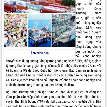
góp to lớn của
ĐIỂM TIN VĂN BẢN
ngành Công
Thương. Năm
QUY HOẠCH - KẾ HOẠCH
2015, giá trị sản
xuất công nghiệp
tăng 9,8%, cao
nhất trong 5 năm
qua, đóng góp
quan trọng vào
tăng trưởng chung
của cả nước. Cơ
Ảnh minh họa
cấu công nghiệp
chuyển dịch đúng hướng, tăng tỷ trọng công nghệ chế biến, chế tạo, giảm
tỷ trọng khai khoáng, gia công; kiểm soát tốt nhập siêu ở mức 2%, so với
kế hoạch là 5% đã được Quốc hội thông qua. Bảo đảm an ninh năng
lượng cho nền kinh tế, nhất là điện cho các huyện đảo, vùng sâu, vùng
xa. Tích cực triển khai tái cơ cấu ngành, cổ phần hóa doanh nghiệp nhà
nước thuộc Bộ Công Thương đạt 93% kế hoạch đề ra.
Bộ Công Thương cũng đã tập trung chỉ đạo và thực hiện tốt công tác
đàm phán các Hiệp định thương mại tự do; nhất là Hiệp định đối tác
xuyên Thái Bình Dương (TPP), đạt kết quả cao so với mục tiêu đề ra. Đến
nay nước ta đã có Hiệp định thương mại tự do với 55 nền kinh tế; trong