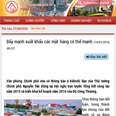
|
Vietnamese
English
TRANG CHỦ
CHÍNH QUYỀN
CÔNG DÂN
DOANH NGHIỆP
DU KHÁCH
Thứ sáu, 07/08/2026
CHÀO
GIỚI THIỆU
Đẩy mạnh xuất khẩu các mặt hàng có thế mạnh
(14/01/2016,
06:37)
LÃNH ĐẠO UBND TỈNH
Đọc bài viết
TIN TỨC SỰ KIỆN
SỞ, BAN, NGÀNH
UBND CÁC XÃ, PHƯỜNG
Văn phòng Chính phủ vừa có thông báo ý kiến
chỉ đạo
của Thủ tướng
Chính phủ Nguyễn Tấn Dũng tại Hội nghị trực tuyến Tổng kết công tác
năm 2015 và triển khai kế hoạch năm 2016 của Bộ Công Thương.
THÔNG TIN CHỈ ĐẠO ĐIỀU HÀNH
Theo thông báo kết
HỆ THỐNG VĂN BẢN
luận, trong thành
tựu chung của đất
VĂN BẢN HĐND TỈNH
nước có sự đóng