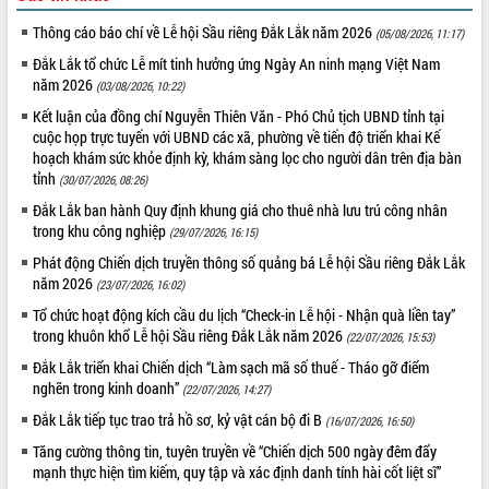
Thông cáo báo chí về Lễ hội Sầu riêng Đắk Lắk năm 2026
(05/08/2026, 11:17)
Đắk Lắk tổ chức Lễ mít tinh hưởng ứng Ngày An ninh mạng Việt Nam
năm 2026
(03/08/2026, 10:22)
Kết luận của đồng chí Nguyễn Thiên Văn - Phó Chủ tịch UBND tỉnh tại
cuộc họp trực tuyến với UBND các xã, phường về tiến độ triển khai Kế
hoạch khám sức khỏe định kỳ, khám sàng lọc cho người dân trên địa bàn
tỉnh
(30/07/2026, 08:26)
Đắk Lắk ban hành Quy định khung giá cho thuê nhà lưu trú công nhân
trong khu công nghiệp
(29/07/2026, 16:15)
Phát động Chiến dịch truyền thông số quảng bá Lễ hội Sầu riêng Đắk Lắk
năm 2026
(23/07/2026, 16:02)
Tổ chức hoạt động kích cầu du lịch “Check-in Lễ hội - Nhận quà liền tay”
trong khuôn khổ Lễ hội Sầu riêng Đắk Lắk năm 2026
(22/07/2026, 15:53)
Đắk Lắk triển khai Chiến dịch “Làm sạch mã số thuế - Tháo gỡ điểm
nghẽn trong kinh doanh”
(22/07/2026, 14:27)
Đắk Lắk tiếp tục trao trả hồ sơ, kỷ vật cán bộ đi B
(16/07/2026, 16:50)
Tăng cường thông tin, tuyên truyền về “Chiến dịch 500 ngày đêm đẩy
mạnh thực hiện tìm kiếm, quy tập và xác định danh tính hài cốt liệt sĩ”