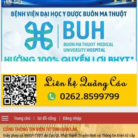
Toggle
Trang chủ
Sơ đồ cổng
Đăng nhập
navigation
CỔNG THÔNG TIN ĐIỆN TỬ TỈNH ĐẮK LẮK
Giấy phép số 99/GP-TTĐT do Cục QL Phát thanh Truyền hình và Thông tin Điện tử cấp