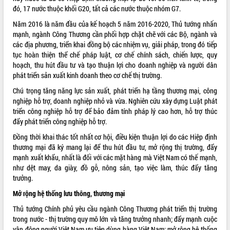
đó, 17 nước thuộc khối G20, tất cả các nước thuộc nhóm G7.
VIDEO
Năm 2016 là năm đầu của kế hoạch 5 năm 2016-2020, Thủ tướng nhấn
Không có file video nào để phát.
mạnh, ngành Công Thương cần phối hợp chặt chẽ với các Bộ, ngành và
các địa phương, triển khai đồng bộ các nhiệm vụ, giải pháp, trong đó tiếp
tục hoàn thiện thể chế pháp luật, cơ chế chính sách, chiến lược, quy
ALBUM ẢNH
hoạch, thu hút đầu tư và tạo thuận lợi cho doanh nghiệp và người dân
phát triển sản xuất kinh doanh theo cơ chế thị trường.
Chú trọng tăng năng lực sản xuất, phát triển hạ tầng thương mại, công
nghiệp hỗ trợ, doanh nghiệp nhỏ và vừa. Nghiên cứu xây dựng Luật phát
triển công nghiệp hỗ trợ để bảo đảm tính pháp lý cao hơn, hỗ trợ thúc
đẩy phát triển công nghiệp hỗ trợ.
Đồng thời khai thác tốt nhất cơ hội, điều kiện thuận lợi do các Hiệp định
thương mại đã ký mang lại để thu hút đầu tư, mở rộng thị trường, đẩy
mạnh xuất khẩu, nhất là đối với các mặt hàng mà Việt Nam có thế mạnh,
LIÊN KẾT WEB
như dệt may, da giày, đồ gỗ, nông sản, tạo việc làm, thúc đẩy tăng
trưởng.
Mở rộng hệ thống lưu thông, thương mại
THỐNG KÊ TRUY CẬP
Thủ tướng Chính phủ yêu cầu ngành Công Thương phát triển thị trường
trong nước - thị trường quy mô lớn và tăng trưởng nhanh; đẩy mạnh cuộc
Hôm nay:
14154
vận động người Việt Nam ưu tiên dùng hàng Việt Nam; mở rộng hệ thống