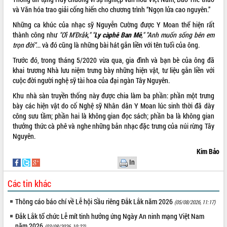
và Văn hóa trao giải cống hiến cho chương trình “Ngọn lửa cao nguyên.”
VIDEO
Những ca khúc của nhạc sỹ Nguyễn Cường được Y Moan thể hiện rất
Không có file video nào để phát.
thành công như
"Ơi M’Ðrắk," "
Ly càphê Ban Mê
," "Anh muốn sống bên em
trọn đời"
... và đó cũng là những bài hát gắn liền với tên tuổi của ông.
ALBUM ẢNH
Trước đó, trong tháng 5/2020 vừa qua, gia đình và bạn bè của ông đã
khai trương Nhà lưu niệm trưng bày những hiện vật, tư liệu gắn liền với
cuộc đời người nghệ sỹ tài hoa của đại ngàn Tây Nguyên.
Khu nhà sàn truyền thống này được chia làm ba phần: phần một trưng
bày các hiện vật do cố Nghệ sỹ Nhân dân Y Moan lúc sinh thời đã dày
công sưu tầm; phần hai là không gian đọc sách; phần ba là không gian
thưởng thức cà phê và nghe những bản nhạc đặc trưng của núi rừng Tây
Nguyên.
Kim Bảo
LIÊN KẾT WEB
In
Các tin khác
Thông cáo báo chí về Lễ hội Sầu riêng Đắk Lắk năm 2026
(05/08/2026, 11:17)
THỐNG KÊ TRUY CẬP
Đắk Lắk tổ chức Lễ mít tinh hưởng ứng Ngày An ninh mạng Việt Nam
Hôm nay:
18237
năm 2026
(03/08/2026, 10:22)