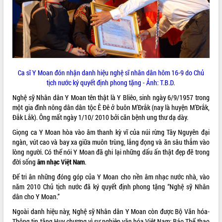
ĐIỂM TIN VĂN BẢN
QUY HOẠCH - KẾ HOẠCH
Ca sĩ Y Moan đón nhận danh hiệu nghệ sĩ nhân dân hôm 16-9 do Chủ
tịch nước ký quyết định phong tặng - Ảnh: T.B.D.
Nghệ sỹ Nhân dân Y Moan tên thật là Y Bliêo, sinh ngày 6/9/1957 trong
một gia đình nông dân dân tộc Ê Ðê ở buôn M’Ðrắk (nay là huyện M’Ðrắk,
Ðắk Lắk). Ông mất ngày 1/10/ 2010 bởi căn bệnh ung thư dạ dày.
Giọng ca Y Moan hòa vào âm thanh kỳ vĩ của núi rừng Tây Nguyên đại
ngàn, vút cao và bay xa giữa muôn trùng, lắng đọng và ăn sâu thẳm vào
lòng người. Có thể nói Y Moan đã ghi lại những dấu ấn thật đẹp đẽ trong
đời sống
âm nhạc Việt Nam
.
Để tri ân những đóng góp của Y Moan cho nền âm nhạc nước nhà, vào
năm 2010 Chủ tịch nước đã ký quyết định phong tặng “Nghệ sỹ Nhân
dân cho Y Moan.”
Ngoài danh hiệu này, Nghệ sỹ Nhân dân Y Moan còn được Bộ Văn hóa-
Thông tin tặng Huy chương vì sự nghiệp văn hóa Việt Nam; Báo Thể thao