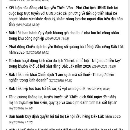
Tất cả:
66030977
Kết luận của đồng chí Nguyễn Thiên Văn - Phó Chủ tịch UBND tỉnh tại
cuộc họp trực tuyến với UBND các xã, phường về tiến độ triển khai Kế
hoạch khám sức khỏe định kỳ, khám sàng lọc cho người dân trên địa bàn
tỉnh
(30/07/2026, 08:26)
Đắk Lắk ban hành Quy định khung giá cho thuê nhà lưu trú công nhân
trong khu công nghiệp
(29/07/2026, 16:15)
Phát động Chiến dịch truyền thông số quảng bá Lễ hội Sầu riêng Đắk Lắk
năm 2026
(23/07/2026, 16:02)
Tổ chức hoạt động kích cầu du lịch “Check-in Lễ hội - Nhận quà liền tay”
trong khuôn khổ Lễ hội Sầu riêng Đắk Lắk năm 2026
(22/07/2026, 15:53)
Đắk Lắk triển khai Chiến dịch “Làm sạch mã số thuế - Tháo gỡ điểm
nghẽn trong kinh doanh”
(22/07/2026, 14:27)
Đắk Lắk tiếp tục trao trả hồ sơ, kỷ vật cán bộ đi B
(16/07/2026, 16:50)
Tăng cường thông tin, tuyên truyền về “Chiến dịch 500 ngày đêm đẩy
mạnh thực hiện tìm kiếm, quy tập và xác định danh tính hài cốt liệt sĩ”
(16/07/2026, 16:24)
Ban hành Quy định quyền lợi tài trợ Lễ hội Sầu riêng Đắk Lắk năm 2026
(15/07/2026, 11:02)