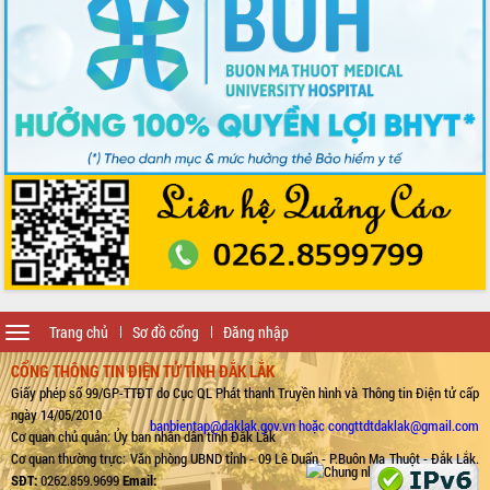
Toggle
Trang chủ
Sơ đồ cổng
Đăng nhập
navigation
CỔNG THÔNG TIN ĐIỆN TỬ TỈNH ĐẮK LẮK
Giấy phép số 99/GP-TTĐT do Cục QL Phát thanh Truyền hình và Thông tin Điện tử cấp
ngày 14/05/2010
banbientap@daklak.gov.vn hoặc congttdtdaklak@gmail.com
Cơ quan chủ quản: Ủy ban nhân dân tỉnh Đắk Lắk
Cơ quan thường trực: Văn phòng UBND tỉnh - 09 Lê Duẩn - P.Buôn Ma Thuột - Đắk Lắk.
SĐT:
0262.859.9699
Email: