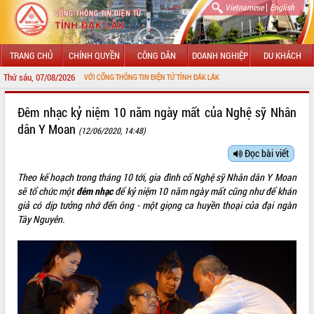
|
Vietnamese
English
TRANG CHỦ
CHÍNH QUYỀN
CÔNG DÂN
DOANH NGHIỆP
DU KHÁCH
Thứ sáu, 07/08/2026
 MỪNG ĐẾN VỚI CỔNG THÔNG TIN ĐIỆN TỬ TỈNH ĐẮK LẮK
GIỚI THIỆU
Đêm nhạc kỷ niệm 10 năm ngày mất của Nghệ sỹ Nhân
dân Y Moan
(12/06/2020, 14:48)
LÃNH ĐẠO UBND TỈNH
Đọc bài viết
TIN TỨC SỰ KIỆN
Theo kế hoạch trong tháng 10 tới, gia đình cố Nghệ sỹ Nhân dân Y Moan
SỞ, BAN, NGÀNH
sẽ tổ chức một
đêm nhạc
để kỷ niệm 10 năm ngày mất cũng như để khán
giả có dịp tưởng nhớ đến ông - một giọng ca huyền thoại của đại ngàn
UBND CÁC XÃ, PHƯỜNG
Tây Nguyên.
THÔNG TIN CHỈ ĐẠO ĐIỀU HÀNH
HỆ THỐNG VĂN BẢN
VĂN BẢN HĐND TỈNH