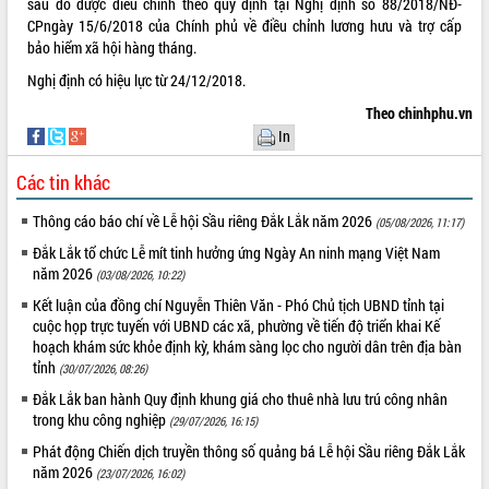
sau đó được điều chỉnh theo quy định tại Nghị định số
88/2018/NĐ-
CP
ngày 15/6/2018 của Chính phủ về điều chỉnh lương hưu và trợ cấp
bảo hiểm xã hội hàng tháng.
Nghị định có hiệu lực từ 24/12/2018.
Theo chinhphu.vn
In
Các tin khác
Thông cáo báo chí về Lễ hội Sầu riêng Đắk Lắk năm 2026
(05/08/2026, 11:17)
Đắk Lắk tổ chức Lễ mít tinh hưởng ứng Ngày An ninh mạng Việt Nam
năm 2026
(03/08/2026, 10:22)
Kết luận của đồng chí Nguyễn Thiên Văn - Phó Chủ tịch UBND tỉnh tại
cuộc họp trực tuyến với UBND các xã, phường về tiến độ triển khai Kế
hoạch khám sức khỏe định kỳ, khám sàng lọc cho người dân trên địa bàn
tỉnh
(30/07/2026, 08:26)
Đắk Lắk ban hành Quy định khung giá cho thuê nhà lưu trú công nhân
trong khu công nghiệp
(29/07/2026, 16:15)
Phát động Chiến dịch truyền thông số quảng bá Lễ hội Sầu riêng Đắk Lắk
năm 2026
(23/07/2026, 16:02)