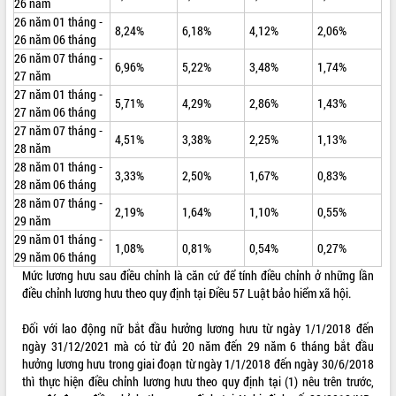
26 năm
Tất cả:
66101714
26 năm 01 tháng -
8,24%
6,18%
4,12%
2,06%
26 năm 06 tháng
26 năm 07 tháng -
6,96%
5,22%
3,48%
1,74%
27 năm
27 năm 01 tháng -
5,71%
4,29%
2,86%
1,43%
27 năm 06 tháng
27 năm 07 tháng -
4,51%
3,38%
2,25%
1,13%
28 năm
28 năm 01 tháng -
3,33%
2,50%
1,67%
0,83%
28 năm 06 tháng
28 năm 07 tháng -
2,19%
1,64%
1,10%
0,55%
29 năm
29 năm 01 tháng -
1,08%
0,81%
0,54%
0,27%
29 năm 06 tháng
Mức lương hưu sau điều chỉnh là căn cứ để tính điều chỉnh ở những lần
điều chỉnh lương hưu theo quy định tại Điều 57 Luật bảo hiểm xã hội.
Đối với lao động nữ bắt đầu hưởng lương hưu từ ngày 1/1/2018 đến
ngày 31/12/2021 mà có từ đủ 20 năm đến 29 năm 6 tháng bắt đầu
hưởng lương hưu trong giai đoạn từ ngày 1/1/2018 đến ngày 30/6/2018
thì thực hiện điều chỉnh lương hưu theo quy định tại (1) nêu trên trước,