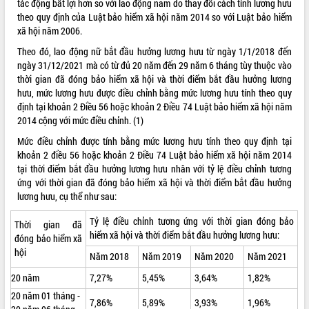
tác động bất lợi hơn so với lao động nam do thay đổi cách tính lương hưu
theo quy định của Luật bảo hiểm xã hội năm 2014 so với Luật bảo hiểm
ĐIỂM TIN VĂN BẢN
xã hội năm 2006.
QUY HOẠCH - KẾ HOẠCH
Theo đó, lao động nữ bắt đầu hưởng lương hưu từ ngày 1/1/2018 đến
ngày 31/12/2021 mà có từ đủ 20 năm đến 29 năm 6 tháng tùy thuộc vào
thời gian đã đóng bảo hiểm xã hội và thời điểm bắt đầu hưởng lương
hưu, mức lương hưu được điều chỉnh bằng mức lương hưu tính theo quy
định tại khoản 2 Điều 56 hoặc khoản 2 Điều 74 Luật bảo hiểm xã hội năm
2014 cộng với mức điều chỉnh. (1)
Mức điều chỉnh được tính bằng mức lương hưu tính theo quy định tại
khoản 2 điều 56 hoặc khoản 2 Điều 74 Luật bảo hiểm xã hội năm 2014
tại thời điểm bắt đầu hưởng lương hưu nhân với tỷ lệ điều chỉnh tương
ứng với thời gian đã đóng bảo hiểm xã hội và thời điểm bắt đầu hưởng
lương hưu, cụ thể như sau:
Tỷ lệ điều chỉnh tương ứng với thời gian đóng bảo
Thời gian đã
hiểm xã hội và thời điểm bắt đầu hưởng lương hưu:
đóng bảo hiểm xã
hội
Năm 2018
Năm 2019
Năm 2020
Năm 2021
20 năm
7,27%
5,45%
3,64%
1,82%
20 năm 01 tháng -
7,86%
5,89%
3,93%
1,96%