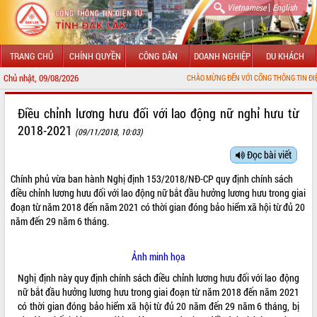
|
Vietnamese
English
TRANG CHỦ
CHÍNH QUYỀN
CÔNG DÂN
DOANH NGHIỆP
DU KHÁCH
Chủ nhật, 09/08/2026
CHÀO MỪNG ĐẾN VỚI CỔNG THÔNG TIN ĐIỆN TỬ TỈNH ĐẮ
GIỚI THIỆU
Điều chỉnh lương hưu đối với lao động nữ nghỉ hưu từ
2018-2021
(09/11/2018, 10:03)
LÃNH ĐẠO UBND TỈNH
Đọc bài viết
TIN TỨC SỰ KIỆN
Chính phủ vừa ban hành Nghị định
153/2018/NĐ-CP
quy định chính sách
SỞ, BAN, NGÀNH
điều chỉnh lương hưu đối với lao động nữ bắt đầu hưởng lương hưu trong giai
đoạn từ năm 2018 đến năm 2021 có thời gian đóng bảo hiểm xã hội từ đủ 20
UBND CÁC XÃ, PHƯỜNG
năm đến 29 năm 6 tháng.
THÔNG TIN CHỈ ĐẠO ĐIỀU HÀNH
Ảnh minh họa
Nghị định này quy định chính sách điều chỉnh lương hưu đối với lao động
HỆ THỐNG VĂN BẢN
nữ bắt đầu hưởng lương hưu trong giai đoạn từ năm 2018 đến năm 2021
có thời gian đóng bảo hiểm xã hội từ đủ 20 năm đến 29 năm 6 tháng, bị
VĂN BẢN HĐND TỈNH