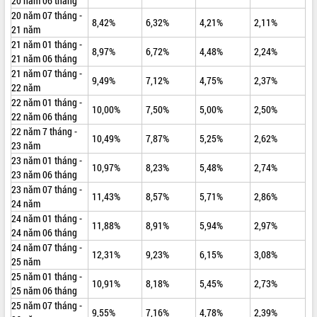
20 năm 06 tháng
20 năm 07 tháng -
VIDEO
8,42%
6,32%
4,21%
2,11%
21 năm
Không có file video nào để phát.
21 năm 01 tháng -
8,97%
6,72%
4,48%
2,24%
21 năm 06 tháng
21 năm 07 tháng -
ALBUM ẢNH
9,49%
7,12%
4,75%
2,37%
22 năm
22 năm 01 tháng -
10,00%
7,50%
5,00%
2,50%
22 năm 06 tháng
22 năm 7 tháng -
10,49%
7,87%
5,25%
2,62%
23 năm
23 năm 01 tháng -
10,97%
8,23%
5,48%
2,74%
23 năm 06 tháng
23 năm 07 tháng -
11,43%
8,57%
5,71%
2,86%
24 năm
LIÊN KẾT WEB
24 năm 01 tháng -
11,88%
8,91%
5,94%
2,97%
24 năm 06 tháng
24 năm 07 tháng -
12,31%
9,23%
6,15%
3,08%
25 năm
25 năm 01 tháng -
10,91%
8,18%
5,45%
2,73%
THỐNG KÊ TRUY CẬP
25 năm 06 tháng
25 năm 07 tháng -
Hôm nay:
16046
9,55%
7,16%
4,78%
2,39%