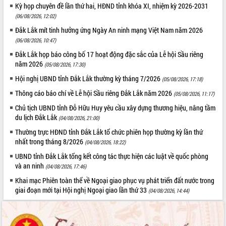
Kỳ họp chuyên đề lần thứ hai, HĐND tỉnh khóa XI, nhiệm kỳ 2026-2031
VIDEO
(06/08/2026, 12:02)
Đắk Lắk mít tinh hưởng ứng Ngày An ninh mạng Việt Nam năm 2026
Không có file video nào để phát.
(06/08/2026, 10:47)
ALBUM ẢNH
Đắk Lắk họp báo công bố 17 hoạt động đặc sắc của Lễ hội Sầu riêng
năm 2026
(05/08/2026, 17:30)
Hội nghị UBND tỉnh Đắk Lắk thường kỳ tháng 7/2026
(05/08/2026, 17:18)
Thông cáo báo chí về Lễ hội Sầu riêng Đắk Lắk năm 2026
(05/08/2026, 11:17)
Chủ tịch UBND tỉnh Đỗ Hữu Huy yêu cầu xây dựng thương hiệu, nâng tầm
du lịch Đắk Lắk
(04/08/2026, 21:00)
Thường trực HĐND tỉnh Đắk Lắk tổ chức phiên họp thường kỳ lần thứ
nhất trong tháng 8/2026
(04/08/2026, 18:22)
LIÊN KẾT WEB
UBND tỉnh Đắk Lắk tổng kết công tác thực hiện các luật về quốc phòng
và an ninh
(04/08/2026, 17:46)
Khai mạc Phiên toàn thể về Ngoại giao phục vụ phát triển đất nước trong
giai đoạn mới tại Hội nghị Ngoại giao lần thứ 33
(04/08/2026, 14:44)
THỐNG KÊ TRUY CẬP
Hôm nay:
10350