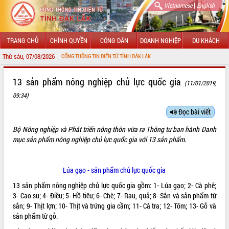
|
Vietnamese
English
TRANG CHỦ
CHÍNH QUYỀN
CÔNG DÂN
DOANH NGHIỆP
DU KHÁCH
Thứ sáu, 07/08/2026
ÀO MỪNG ĐẾN VỚI CỔNG THÔNG TIN ĐIỆN TỬ TỈNH ĐẮK LẮK
GIỚI THIỆU
13 sản phẩm nông nghiệp chủ lực quốc gia
(11/01/2019,
09:34)
LÃNH ĐẠO UBND TỈNH
Đọc bài viết
TIN TỨC SỰ KIỆN
Bộ Nông nghiệp và Phát triển nông thôn vừa ra Thông tư ban hành Danh
SỞ, BAN, NGÀNH
mục sản phẩm nông nghiệp chủ lực quốc gia với 13 sản phẩm.
UBND CÁC XÃ, PHƯỜNG
Lúa gạo - sản phẩm chủ lực quốc gia
THÔNG TIN CHỈ ĐẠO ĐIỀU HÀNH
13 sản phẩm nông nghiệp chủ lực quốc gia gồm: 1- Lúa gạo; 2- Cà phê;
3- Cao su; 4- Điều; 5- Hồ tiêu; 6- Chè; 7- Rau, quả; 8- Sắn và sản phẩm từ
HỆ THỐNG VĂN BẢN
sắn; 9- Thịt lợn; 10- Thịt và trứng gia cầm; 11- Cá tra; 12- Tôm; 13- Gỗ và
sản phẩm từ gỗ.
VĂN BẢN HĐND TỈNH