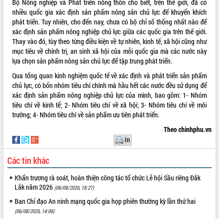
Bộ Nông nghiệp và Phát triển nông thôn cho biết, trên thế giới, đã có
nhiều quốc gia xác định sản phẩm nông sản chủ lực để khuyến khích
ĐIỂM TIN VĂN BẢN
phát triển. Tuy nhiên, cho đến nay, chưa có bộ chỉ số thống nhất nào để
xác định sản phẩm nông nghiệp chủ lực giữa các quốc gia trên thế giới.
QUY HOẠCH - KẾ HOẠCH
Thay vào đó, tùy theo từng điều kiện về tự nhiên, kinh tế, xã hội cũng như
mục tiêu về chính trị, an sinh xã hội của mỗi quốc gia mà các nước này
lựa chọn sản phẩm nông sản chủ lực để tập trung phát triển.
Qua tổng quan kinh nghiệm quốc tế về xác định và phát triển sản phẩm
chủ lực, có bốn nhóm tiêu chí chính mà hầu hết các nước đều sử dụng để
xác định sản phẩm nông nghiệp chủ lực của mình, bao gồm: 1- Nhóm
tiêu chí về kinh tế; 2- Nhóm tiêu chí về xã hội; 3- Nhóm tiêu chí về môi
trường; 4- Nhóm tiêu chí về sản phẩm ưu tiên phát triển.
Theo chinhphu.vn
In
Các tin khác
Khẩn trương rà soát, hoàn thiện công tác tổ chức Lễ hội Sầu riêng Đắk
Lắk năm 2026
(06/08/2026, 18:27)
Ban Chỉ đạo An ninh mạng quốc gia họp phiên thường kỳ lần thứ hai
(06/08/2026, 14:06)