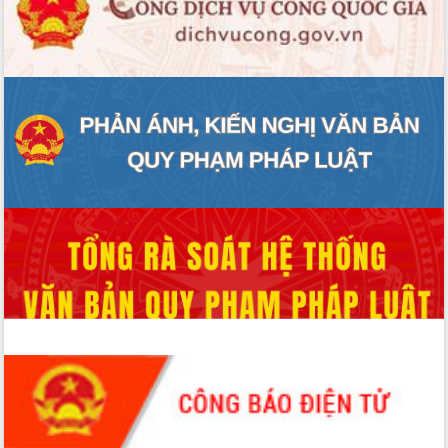
Tất cả:
66023090