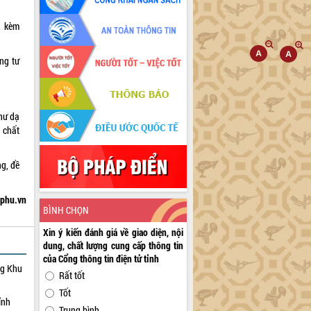
h kèm
ng tư
hư dạ
 chất
g, đề
hphu.vn
BÌNH CHỌN
Xin ý kiến đánh giá về giao diện, nội
dung, chất lượng cung cấp thông tin
của Cổng thông tin điện tử tỉnh
ng Khu
Rất tốt
Tốt
ỉnh
Trung bình