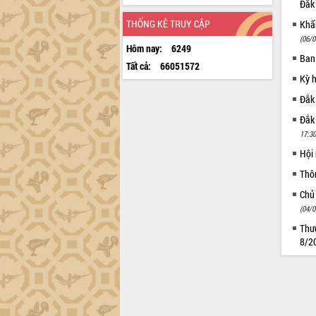
Đắk
THỐNG KÊ TRUY CẬP
Khẩn
(06/0
Hôm nay:
6249
Ban
Tất cả:
66051572
Kỳ 
Đắk
Đắk
17:30
Hội
Thô
Chủ
(04/0
Thườ
8/2