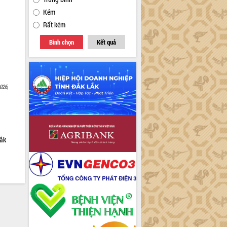
Kém
Rất kém
Bình chọn
Kết quả
026,
Lắk