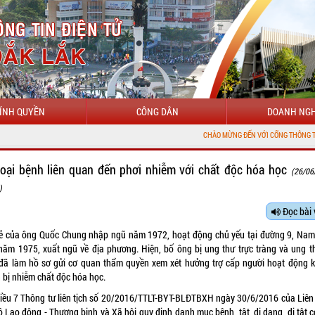
ÍNH QUYỀN
CÔNG DÂN
DOANH NGH
CHÀO MỪNG ĐẾN VỚI CỔNG THÔNG TIN ĐIỆN TỬ TỈ
loại bệnh liên quan đến phơi nhiễm với chất độc hóa học
(26/06
)
Đọc bài 
ẻ của ông Quốc Chung nhập ngũ năm 1972, hoạt động chủ yếu tại đường 9, Nam
năm 1975, xuất ngũ về địa phương. Hiện, bố ông bị ung thư trực tràng và ung t
 đã làm hồ sơ gửi cơ quan thẩm quyền xem xét hưởng trợ cấp người hoạt động 
n bị nhiễm chất độc hóa học.
Điều 7 Thông tư liên tịch số 20/2016/TTLT-BYT-BLĐTBXH ngày 30/6/2016 của Liên
ộ Lao động - Thương binh và Xã hội quy định danh mục bệnh, tật, dị dạng, dị tật c