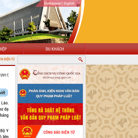
|
Vietnamese
English
IỆP
DU KHÁCH
NH ĐẮK LẮK
/2017,
viết
 Lào.
hư dạ
kháng
 Bộ Y
ó liên