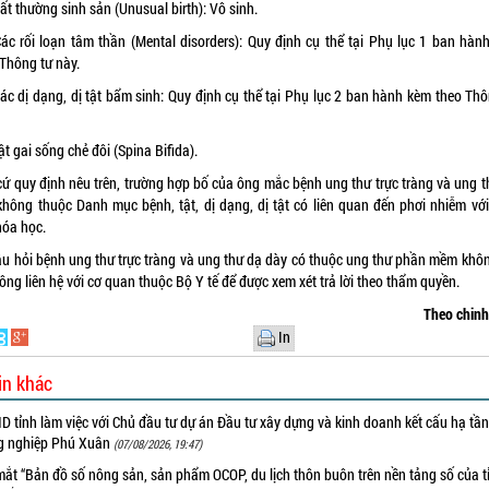
ất thường sinh sản (Unusual birth): Vô sinh.
Các rối loạn tâm thần (Mental disorders): Quy định cụ thể tại Phụ lục 1 ban hàn
 Thông tư này.
Các dị dạng, dị tật bẩm sinh: Quy định cụ thể tại Phụ lục 2 ban hành kèm theo Thô
ật gai sống chẻ đôi (Spina Bifida).
cứ quy định nêu trên, trường hợp bố của ông mắc bệnh ung thư trực tràng và ung t
không thuộc Danh mục bệnh, tật, dị dạng, dị tật có liên quan đến phơi nhiễm với
hóa học.
âu hỏi bệnh ung thư trực tràng và ung thư dạ dày có thuộc ung thư phần mềm khôn
ông liên hệ với cơ quan thuộc Bộ Y tế để được xem xét trả lời theo thẩm quyền.
Theo chin
In
in khác
 tỉnh làm việc với Chủ đầu tư dự án Đầu tư xây dựng và kinh doanh kết cấu hạ tầ
g nghiệp Phú Xuân
(07/08/2026, 19:47)
ắt “Bản đồ số nông sản, sản phẩm OCOP, du lịch thôn buôn trên nền tảng số của t