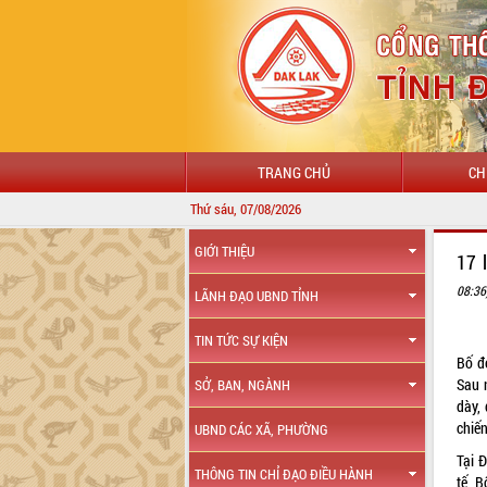
TRANG CHỦ
CH
Thứ sáu, 07/08/2026
GIỚI THIỆU
17 
08:36
LÃNH ĐẠO UBND TỈNH
TIN TỨC SỰ KIỆN
Bố đ
Sau 
SỞ, BAN, NGÀNH
dày,
chiế
UBND CÁC XÃ, PHƯỜNG
Tại 
THÔNG TIN CHỈ ĐẠO ĐIỀU HÀNH
tế, B