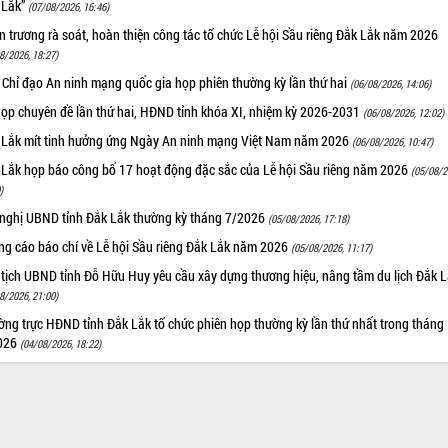
 Lắk”
(07/08/2026, 16:46)
 trương rà soát, hoàn thiện công tác tổ chức Lễ hội Sầu riêng Đắk Lắk năm 2026
8/2026, 18:27)
 Chỉ đạo An ninh mạng quốc gia họp phiên thường kỳ lần thứ hai
(06/08/2026, 14:06)
họp chuyên đề lần thứ hai, HĐND tỉnh khóa XI, nhiệm kỳ 2026-2031
(06/08/2026, 12:02)
 Lắk mít tinh hưởng ứng Ngày An ninh mạng Việt Nam năm 2026
(06/08/2026, 10:47)
 Lắk họp báo công bố 17 hoạt động đặc sắc của Lễ hội Sầu riêng năm 2026
(05/08/2
)
 nghị UBND tỉnh Đắk Lắk thường kỳ tháng 7/2026
(05/08/2026, 17:18)
ng cáo báo chí về Lễ hội Sầu riêng Đắk Lắk năm 2026
(05/08/2026, 11:17)
 tịch UBND tỉnh Đỗ Hữu Huy yêu cầu xây dựng thương hiệu, nâng tầm du lịch Đắk 
8/2026, 21:00)
ng trực HĐND tỉnh Đắk Lắk tổ chức phiên họp thường kỳ lần thứ nhất trong tháng
026
(04/08/2026, 18:22)