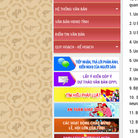
quan
HỆ THỐNG VĂN BẢN
1. U
VĂN BẢN HĐND TỈNH
2. U
3. U
ĐIỂM TIN VĂN BẢN
4. U
QUY HOẠCH - KẾ HOẠCH
5. Un
6. U
7. Un
8. Un
9. Bệ
10. 
neur
11. B
12. B
13. 