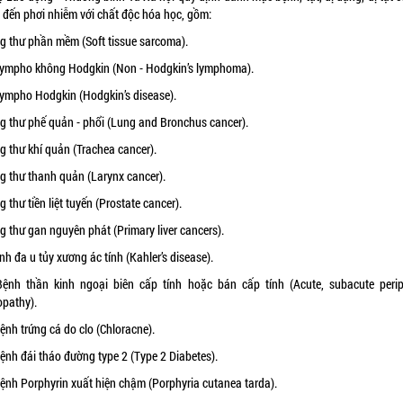
 đến phơi nhiễm với chất độc hóa học, gồm:
ng thư phần mềm (Soft tissue sarcoma).
 lympho không Hodgkin (Non - Hodgkin’s lymphoma).
 lympho Hodgkin (Hodgkin’s disease).
ng thư phế quản - phổi (Lung and Bronchus cancer).
g thư khí quản (Trachea cancer).
ng thư thanh quản (Larynx cancer).
g thư tiền liệt tuyến (Prostate cancer).
g thư gan nguyên phát (Primary liver cancers).
nh đa u tủy xương ác tính (Kahler’s disease).
Bệnh thần kinh ngoại biên cấp tính hoặc bán cấp tính (Acute, subacute perip
opathy).
ệnh trứng cá do clo (Chloracne).
ệnh đái tháo đường type 2 (Type 2 Diabetes).
Bệnh Porphyrin xuất hiện chậm (Porphyria cutanea tarda).