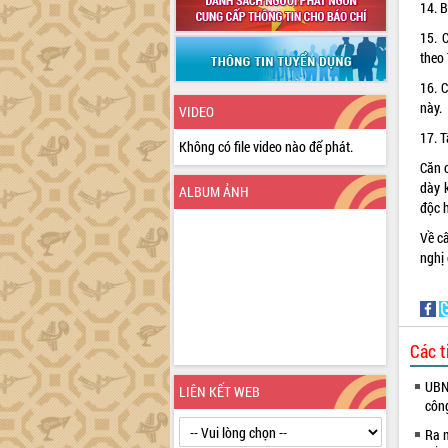
14. B
15. 
theo
16. 
này.
VIDEO
17. T
Không có file video nào để phát.
Căn 
dày 
ALBUM ẢNH
độc 
Về c
nghị 
Các t
UBND
LIÊN KẾT WEB
côn
Ra m