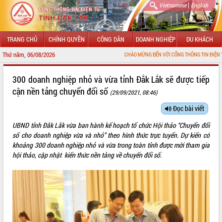
|
Vietnamese
English
TRANG CHỦ
CHÍNH QUYỀN
CÔNG DÂN
DOANH NGHIỆP
DU KHÁCH
Thứ năm, 06/08/2026
CHÀO MỪNG ĐẾN VỚI CỔNG THÔNG TIN ĐIỆN TỬ TỈNH ĐẮK 
GIỚI THIỆU
300 doanh nghiệp nhỏ và vừa tỉnh Đắk Lắk sẽ được tiếp
cận nền tảng chuyển đổi số
(29/09/2021, 08:46)
LÃNH ĐẠO UBND TỈNH
Đọc bài viết
TIN TỨC SỰ KIỆN
UBND tỉnh Đắk Lắk vừa ban hành kế hoạch tổ chức Hội thảo “Chuyển đổi
SỞ, BAN, NGÀNH
số cho doanh nghiệp vừa và nhỏ” theo hình thức trực tuyến. Dự kiến có
khoảng 300 doanh nghiệp nhỏ và vừa trong toàn tỉnh được mời tham gia
UBND CÁC XÃ, PHƯỜNG
hội thảo, cập nhật kiến thức nền tảng về chuyển đổi số.
THÔNG TIN CHỈ ĐẠO ĐIỀU HÀNH
HỆ THỐNG VĂN BẢN
VĂN BẢN HĐND TỈNH