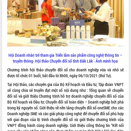
ĐIỂM TIN VĂN BẢN
QUY HOẠCH - KẾ HOẠCH
Hội Doanh nhân trẻ tham gia Triển lãm sản phẩm công nghệ thông tin –
truyền thông- Hội thảo Chuyển đổi số tỉnh Đắk Lắk - Ảnh minh họa
Chương trình hội thảo chuyển đổi số cho doanh nghiệp vừa và nhỏ sẽ
được tổ chức 01 buổi, bắt đầu từ 8h00, ngày 06/10/2021 (thứ Tư).
Tại Hội thảo, các chuyên gia của Bộ Kế hoạch và Đầu tư, Tập đoàn VNPT
sẽ cùng chia sẻ truyền đạt một số nội dung như : Tổng quan về chuyển
đổi số và giới thiệu Chương trình hỗ trợ doanh nghiệp chuyển đổi số của
Bộ Kế hoạch và Đầu tư; Chuyển đổi số toàn diện – Doanh nghiệp bứt phá
trong kỷ nguyên số. Giới thiệu về nền tảng chuyển đổi số oneSME cho các
Doanh nghiệp SME và các giải pháp công nghệ để chuyển đổi số phù hợp
với giai đoạn của lộ trình chuyển đổi số và giới thiệu chương trình của
VNPT đồng hành cùng doanh nghiệp. Giới thiệu cổng thông tin “Kết nối