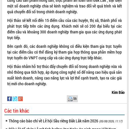
cung cầu sản phẩm nông sản, thực phẩm an toàn tỉnh Đắk Lắk”; Đại diện
một số doanh nghiệp chia sẻ kinh nghiệm và trao đổi về quá trình và kết
VIDEO
quả chuyển đổi số trong chính doanh nghiệp.
Không có file video nào để phát.
Hội thảo sẽ kết nối đến 15 điểm cầu của các huyện, thị xã, thành phố và
phát trực tiếp trên các ứng dụng. Khách mời sẽ có 200 đại biểu tại các
ALBUM ẢNH
điểm cầu và khoảng 300 doanh nghiệp tham gia qua các ứng dụng phát
trực tiếp.
Bên cạnh đó, các doanh nghiệp không có điều kiện tham gia trực tuyến
tại các điểm cầu có thể đăng ký tham gia họp thông qua phần mềm họp
trực tuyến do VNPT cung cấp và các ứng dụng trực tiếp khác.
Hội thảo nhằm hỗ trợ thúc đẩy chuyển đổi số trong doanh nghiệp vừa và
nhỏ thông qua tích hợp, áp dụng công nghệ số để nâng cao hiệu quả sản
xuất kinh doanh, nâng cao năng lực và lợi thế cạnh tranh, tạo ra các giá
trị mới cho doanh nghiệp.
LIÊN KẾT WEB
Kim Bảo
In
Các tin khác
THỐNG KÊ TRUY CẬP
Thông cáo báo chí về Lễ hội Sầu riêng Đắk Lắk năm 2026
(05/08/2026, 11:17)
Hôm nay:
22814