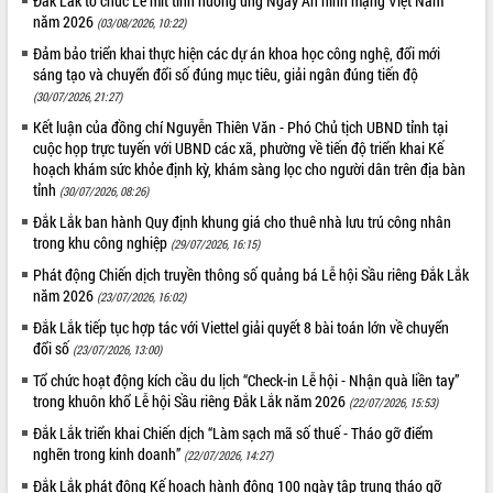
Đắk Lắk tổ chức Lễ mít tinh hưởng ứng Ngày An ninh mạng Việt Nam
Tất cả:
65998956
năm 2026
(03/08/2026, 10:22)
Đảm bảo triển khai thực hiện các dự án khoa học công nghệ, đổi mới
sáng tạo và chuyển đổi số đúng mục tiêu, giải ngân đúng tiến độ
(30/07/2026, 21:27)
Kết luận của đồng chí Nguyễn Thiên Văn - Phó Chủ tịch UBND tỉnh tại
cuộc họp trực tuyến với UBND các xã, phường về tiến độ triển khai Kế
hoạch khám sức khỏe định kỳ, khám sàng lọc cho người dân trên địa bàn
tỉnh
(30/07/2026, 08:26)
Đắk Lắk ban hành Quy định khung giá cho thuê nhà lưu trú công nhân
trong khu công nghiệp
(29/07/2026, 16:15)
Phát động Chiến dịch truyền thông số quảng bá Lễ hội Sầu riêng Đắk Lắk
năm 2026
(23/07/2026, 16:02)
Đắk Lắk tiếp tục hợp tác với Viettel giải quyết 8 bài toán lớn về chuyển
đổi số
(23/07/2026, 13:00)
Tổ chức hoạt động kích cầu du lịch “Check-in Lễ hội - Nhận quà liền tay”
trong khuôn khổ Lễ hội Sầu riêng Đắk Lắk năm 2026
(22/07/2026, 15:53)
Đắk Lắk triển khai Chiến dịch “Làm sạch mã số thuế - Tháo gỡ điểm
nghẽn trong kinh doanh”
(22/07/2026, 14:27)
Đắk Lắk phát động Kế hoạch hành động 100 ngày tập trung tháo gỡ