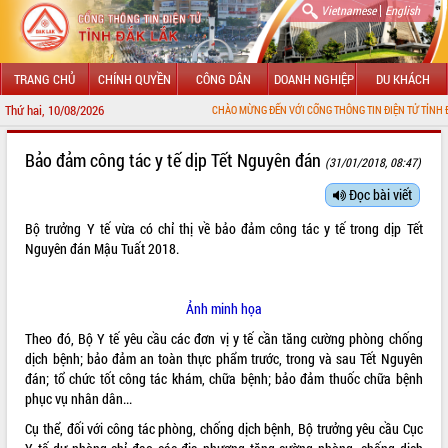
|
Vietnamese
English
TRANG CHỦ
CHÍNH QUYỀN
CÔNG DÂN
DOANH NGHIỆP
DU KHÁCH
Thứ hai, 10/08/2026
CHÀO MỪNG ĐẾN VỚI CỔNG THÔNG TIN ĐIỆN TỬ TỈNH ĐẮK 
GIỚI THIỆU
Bảo đảm công tác y tế dịp Tết Nguyên đán
(31/01/2018, 08:47)
LÃNH ĐẠO UBND TỈNH
Đọc bài viết
Bộ trưởng Y tế vừa có chỉ thị về bảo đảm công tác y tế trong dịp Tết
TIN TỨC SỰ KIỆN
Nguyên đán Mậu Tuất 2018.
SỞ, BAN, NGÀNH
Ảnh minh họa
UBND CÁC XÃ, PHƯỜNG
Theo đó, Bộ Y tế yêu cầu các đơn vị y tế cần tăng cường phòng chống
THÔNG TIN CHỈ ĐẠO ĐIỀU HÀNH
dịch bệnh; bảo đảm an toàn thực phẩm trước, trong và sau Tết Nguyên
đán; tổ chức tốt công tác khám, chữa bệnh; bảo đảm thuốc chữa bệnh
HỆ THỐNG VĂN BẢN
phục vụ nhân dân...
Cụ thể, đối với công tác phòng, chống dịch bệnh, Bộ trưởng yêu cầu Cục
VĂN BẢN HĐND TỈNH