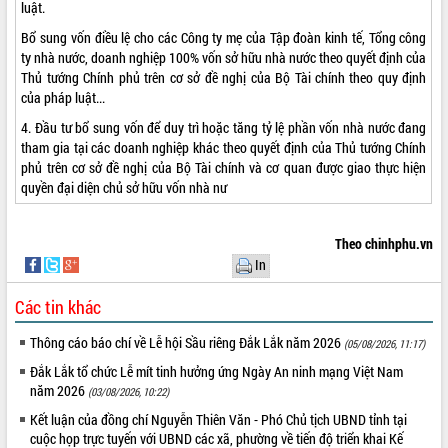
luật.
Tất cả:
66050175
Bổ sung vốn điều lệ cho các Công ty mẹ của Tập đoàn kinh tế, Tổng công
ty nhà nước, doanh nghiệp 100% vốn sở hữu nhà nước theo quyết định của
Thủ tướng Chính phủ trên cơ sở đề nghị của Bộ Tài chính theo quy định
của pháp luật...
4. Đầu tư bổ sung vốn để duy trì hoặc tăng tỷ lệ phần vốn nhà nước đang
tham gia tại các doanh nghiệp khác theo quyết định của Thủ tướng Chính
phủ trên cơ sở đề nghị của Bộ Tài chính và cơ quan được giao thực hiện
quyền đại diện chủ sở hữu vốn nhà nư
Theo chinhphu.vn
In
Các tin khác
Thông cáo báo chí về Lễ hội Sầu riêng Đắk Lắk năm 2026
(05/08/2026, 11:17)
Đắk Lắk tổ chức Lễ mít tinh hưởng ứng Ngày An ninh mạng Việt Nam
năm 2026
(03/08/2026, 10:22)
Kết luận của đồng chí Nguyễn Thiên Văn - Phó Chủ tịch UBND tỉnh tại
cuộc họp trực tuyến với UBND các xã, phường về tiến độ triển khai Kế