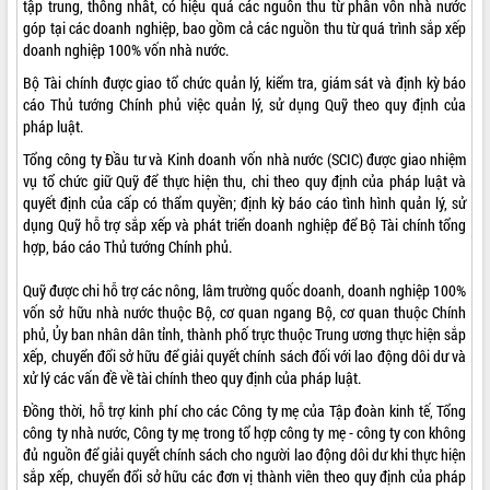
tập trung, thống nhất, có hiệu quả các nguồn thu từ phần vốn nhà nước
góp tại các doanh nghiệp, bao gồm cả các nguồn thu từ quá trình sắp xếp
VIDEO
doanh nghiệp 100% vốn nhà nước.
Không có file video nào để phát.
Bộ Tài chính được giao tổ chức quản lý, kiểm tra, giám sát và định kỳ báo
cáo Thủ tướng Chính phủ việc quản lý, sử dụng Quỹ theo quy định của
ALBUM ẢNH
pháp luật.
Tổng công ty Đầu tư và Kinh doanh vốn nhà nước (SCIC) được giao nhiệm
vụ tổ chức giữ Quỹ để thực hiện thu, chi theo quy định của pháp luật và
quyết định của cấp có thẩm quyền; định kỳ báo cáo tình hình quản lý, sử
dụng Quỹ hỗ trợ sắp xếp và phát triển doanh nghiệp để Bộ Tài chính tổng
hợp, báo cáo Thủ tướng Chính phủ.
Quỹ được chi hỗ trợ các nông, lâm trường quốc doanh, doanh nghiệp 100%
vốn sở hữu nhà nước thuộc Bộ, cơ quan ngang Bộ, cơ quan thuộc Chính
phủ, Ủy ban nhân dân tỉnh, thành phố trực thuộc Trung ương thực hiện sắp
LIÊN KẾT WEB
xếp, chuyển đổi sở hữu để giải quyết chính sách đối với lao động dôi dư và
xử lý các vấn đề về tài chính theo quy định của pháp luật.
Đồng thời, hỗ trợ kinh phí cho các Công ty mẹ của Tập đoàn kinh tế, Tổng
công ty nhà nước, Công ty mẹ trong tổ hợp công ty mẹ - công ty con không
THỐNG KÊ TRUY CẬP
đủ nguồn để giải quyết chính sách cho người lao động dôi dư khi thực hiện
sắp xếp, chuyển đổi sở hữu các đơn vị thành viên theo quy định của pháp
Hôm nay:
4852