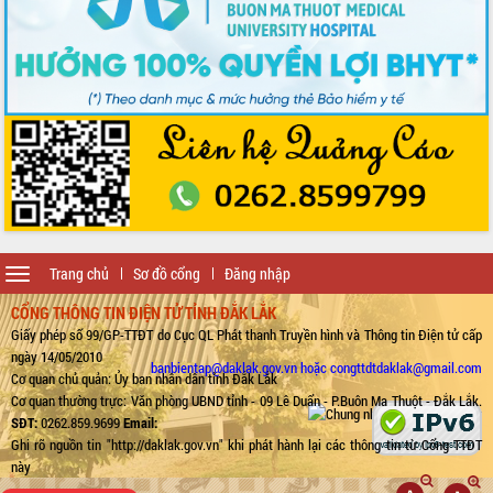
Toggle
Trang chủ
Sơ đồ cổng
Đăng nhập
navigation
CỔNG THÔNG TIN ĐIỆN TỬ TỈNH ĐẮK LẮK
Giấy phép số 99/GP-TTĐT do Cục QL Phát thanh Truyền hình và Thông tin Điện tử cấp
ngày 14/05/2010
banbientap@daklak.gov.vn hoặc congttdtdaklak@gmail.com
Cơ quan chủ quản: Ủy ban nhân dân tỉnh Đắk Lắk
Cơ quan thường trực: Văn phòng UBND tỉnh - 09 Lê Duẩn - P.Buôn Ma Thuột - Đắk Lắk.
SĐT:
0262.859.9699
Email:
Ghi rõ nguồn tin "http://daklak.gov.vn" khi phát hành lại các thông tin từ Cổng TTĐT
này