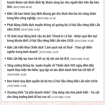
hoạch khám sức khỏe định kỳ, khám sàng lọc cho người dân trên địa bàn
tỉnh
(30/07/2026, 08:26)
Đắk Lắk ban hành Quy định khung giá cho thuê nhà lưu trú công nhân
trong khu công nghiệp
(29/07/2026, 16:15)
Phát động Chiến dịch truyền thông số quảng bá Lễ hội Sầu riêng Đắk Lắk
năm 2026
(23/07/2026, 16:02)
Tổ chức hoạt động kích cầu du lịch “Check-in Lễ hội - Nhận quà liền tay”
trong khuôn khổ Lễ hội Sầu riêng Đắk Lắk năm 2026
(22/07/2026, 15:53)
Đắk Lắk triển khai Chiến dịch “Làm sạch mã số thuế - Tháo gỡ điểm
nghẽn trong kinh doanh”
(22/07/2026, 14:27)
Đắk Lắk tiếp tục trao trả hồ sơ, kỷ vật cán bộ đi B
(16/07/2026, 16:50)
Tăng cường thông tin, tuyên truyền về “Chiến dịch 500 ngày đêm đẩy
mạnh thực hiện tìm kiếm, quy tập và xác định danh tính hài cốt liệt sĩ”
(16/07/2026, 16:24)
Ban hành Quy định quyền lợi tài trợ Lễ hội Sầu riêng Đắk Lắk năm 2026
(15/07/2026, 11:02)
Chương trình "Cà phê doanh nhân": Xây dựng văn hóa phát triển - Trụ cột
cho tăng trưởng kinh tế hai con số
(11/07/2026, 12:32)