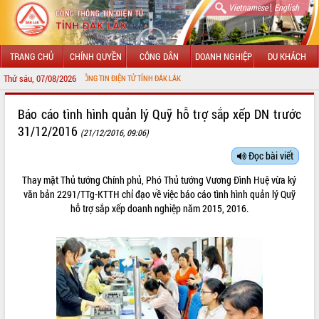
|
Vietnamese
English
TRANG CHỦ
CHÍNH QUYỀN
CÔNG DÂN
DOANH NGHIỆP
DU KHÁCH
Thứ sáu, 07/08/2026
 VỚI CỔNG THÔNG TIN ĐIỆN TỬ TỈNH ĐẮK LẮK
GIỚI THIỆU
Báo cáo tình hình quản lý Quỹ hỗ trợ sắp xếp DN trước
31/12/2016
(21/12/2016, 09:06)
LÃNH ĐẠO UBND TỈNH
Đọc bài viết
TIN TỨC SỰ KIỆN
Thay mặt Thủ tướng Chính phủ, Phó Thủ tướng Vương Đình Huệ vừa ký
SỞ, BAN, NGÀNH
văn bản
2291/TTg-KTTH
chỉ đạo về việc báo cáo tình hình quản lý Quỹ
hỗ trợ sắp xếp doanh nghiệp năm 2015, 2016.
UBND CÁC XÃ, PHƯỜNG
THÔNG TIN CHỈ ĐẠO ĐIỀU HÀNH
HỆ THỐNG VĂN BẢN
VĂN BẢN HĐND TỈNH