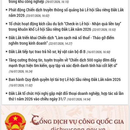
trong khu công nghiệp
(29/07/2026, 16:15)
Tất cả:
66068365
Phát động Chiến dịch truyền thông số quảng bá Lễ hội Sầu riêng Đắk Lắk
năm 2026
(23/07/2026, 16:02)
Tổ chức hoạt động kích cầu du lịch “Check-in Lễ hội - Nhận quà liền tay”
trong khuôn khổ Lễ hội Sầu riêng Đắk Lắk năm 2026
(22/07/2026, 15:53)
Đắk Lắk triển khai Chiến dịch “Làm sạch mã số thuế - Tháo gỡ điểm
nghẽn trong kinh doanh”
(22/07/2026, 14:27)
Đắk Lắk tiếp tục trao trả hồ sơ, kỷ vật cán bộ đi B
(16/07/2026, 16:50)
Tăng cường thông tin, tuyên truyền về “Chiến dịch 500 ngày đêm đẩy
mạnh thực hiện tìm kiếm, quy tập và xác định danh tính hài cốt liệt sĩ”
(16/07/2026, 16:24)
Ban hành Quy định quyền lợi tài trợ Lễ hội Sầu riêng Đắk Lắk năm 2026
(15/07/2026, 11:02)
Đắk Lắk tổ chức Hội nghị gặp mặt đối thoại doanh nghiệp, hợp tác xã lần
thứ I năm 2026 vào chiều ngày 31/7
(10/07/2026, 14:54)