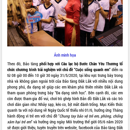
ĐIỂM TIN VĂN BẢN
QUY HOẠCH - KẾ HOẠCH
Ảnh minh họa
Theo đó, Bảo tàng
phối hợp với Câu lạc bộ Bước Chân Yêu Thương tổ
chức chương trình trải nghiệm với chủ đề “Cuộc sống quanh em”
diễn ra
từ 08 giờ 00 đến 10 giờ 30 ngày 31/5/2020, tại khu vực trưng bày trong
nhà và không gian ngoài trời của Bảo tàng Đắk Lắk với nhiều nội dung
phong phú, đa dạng sẽ giúp các em khám phá thiên nhiên Đắk Lắk và
tham quan phòng trưng bày “Đa dạng sinh học”. Bên cạnh đó, các em
còn được tham gia đố vui, chơi trò ghép hình Bản đồ Đắk Lắk và các trò
chơi dân gian như: Nhảy sạp, kéo co, bịt mắt đánh trống. Mục Kiến thức
quanh ta với nội dung về Ngày Quốc tế thiếu nhi 01/6, hưởng ứng Tháng
hành động vì trẻ em với chủ đề “
Chung tay bảo vệ trẻ em, phòng, chống
xâm hại trẻ em
” và hưởng ứng ngày Môi trường thế giới 05/6 năm 2020
sẽ được giới thiệu, tuyên truyền trên website, facebook của Bảo tàng Đắk