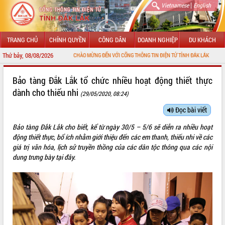
|
Vietnamese
English
TRANG CHỦ
CHÍNH QUYỀN
CÔNG DÂN
DOANH NGHIỆP
DU KHÁCH
Thứ bảy, 08/08/2026
CHÀO MỪNG ĐẾN VỚI CỔNG THÔNG TIN ĐIỆN TỬ TỈNH ĐẮK LẮK
GIỚI THIỆU
Bảo tàng Đắk Lắk tổ chức nhiều hoạt động thiết thực
dành cho thiếu nhi
(29/05/2020, 08:24)
LÃNH ĐẠO UBND TỈNH
Đọc bài viết
TIN TỨC SỰ KIỆN
Bảo tàng Đắk Lắk cho biết, kể từ ngày 30/5 – 5/6 sẽ diễn ra nhiều hoạt
SỞ, BAN, NGÀNH
động thiết thực, bổ ích nhằm giới thiệu đến các em thanh, thiếu nhi về các
giá trị văn hóa, lịch sử truyền thồng của các dân tộc thông qua các nội
UBND CÁC XÃ, PHƯỜNG
dung trưng bày tại đây.
THÔNG TIN CHỈ ĐẠO ĐIỀU HÀNH
HỆ THỐNG VĂN BẢN
VĂN BẢN HĐND TỈNH