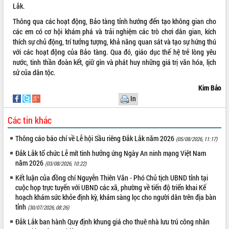
Lắk.
VIDEO
Thông qua các hoạt động, Bảo tàng tỉnh hướng đến tạo không gian cho
các em có cơ hội khám phá và trải nghiệm các trò chơi dân gian, kích
Không có file video nào để phát.
thích sự chủ động, trí tưởng tượng, khả năng quan sát và tạo sự hứng thú
với các hoạt động của Bảo tàng. Qua đó, giáo dục thế hệ trẻ lòng yêu
ALBUM ẢNH
nước, tinh thần đoàn kết, giữ gìn và phát huy những giá trị văn hóa, lịch
sử của dân tộc.
Kim Bảo
In
Các tin khác
Thông cáo báo chí về Lễ hội Sầu riêng Đắk Lắk năm 2026
(05/08/2026, 11:17)
Đắk Lắk tổ chức Lễ mít tinh hưởng ứng Ngày An ninh mạng Việt Nam
LIÊN KẾT WEB
năm 2026
(03/08/2026, 10:22)
Kết luận của đồng chí Nguyễn Thiên Văn - Phó Chủ tịch UBND tỉnh tại
cuộc họp trực tuyến với UBND các xã, phường về tiến độ triển khai Kế
hoạch khám sức khỏe định kỳ, khám sàng lọc cho người dân trên địa bàn
THỐNG KÊ TRUY CẬP
tỉnh
(30/07/2026, 08:26)
Đắk Lắk ban hành Quy định khung giá cho thuê nhà lưu trú công nhân
Hôm nay:
23042