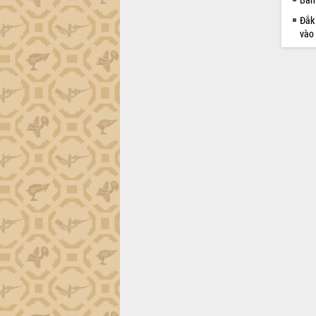
Đắk 
vào