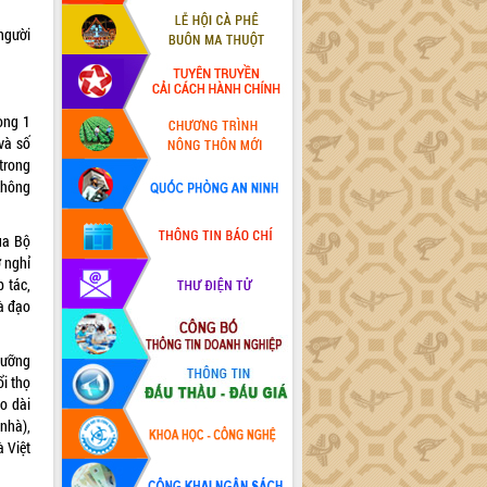
người
ong 1
và số
trong
không
ủa Bộ
ờ nghỉ
p tác,
và đạo
lưỡng
ổi thọ
o dài
 nhà),
à Việt