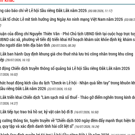
ng cáo báo chí về Lễ hội Sầu riêng Đắk Lắk năm 2026
(05/08/2026, 11:17)
 Lắk tổ chức Lễ mít tinh hưởng ứng Ngày An ninh mạng Việt Nam năm 2026
(03/08/2
)
luận của đồng chí Nguyễn Thiên Văn - Phó Chủ tịch UBND tỉnh tại cuộc họp trực tu
UBND các xã, phường về tiến độ triển khai Kế hoạch khám sức khỏe định kỳ, khám 
cho người dân trên địa bàn tỉnh
(30/07/2026, 08:26)
 Lắk ban hành Quy định khung giá cho thuê nhà lưu trú công nhân trong khu công
iệp
(29/07/2026, 16:15)
t động Chiến dịch truyền thông số quảng bá Lễ hội Sầu riêng Đắk Lắk năm 2026
7/2026, 16:02)
hức hoạt động kích cầu du lịch “Check-in Lễ hội - Nhận quà liền tay” trong khuôn k
 Sầu riêng Đắk Lắk năm 2026
(22/07/2026, 15:53)
Lắk triển khai Chiến dịch “Làm sạch mã số thuế - Tháo gỡ điểm nghẽn trong kinh 
7/2026, 14:27)
Lắk tiếp tục trao trả hồ sơ, kỷ vật cán bộ đi B
(16/07/2026, 16:50)
 cường thông tin, tuyên truyền về “Chiến dịch 500 ngày đêm đẩy mạnh thực hiện t
, quy tập và xác định danh tính hài cốt liệt sĩ”
(16/07/2026, 16:24)
hành Quy định quyền lợi tài trợ Lễ hội Sầu riêng Đắk Lắk năm 2026