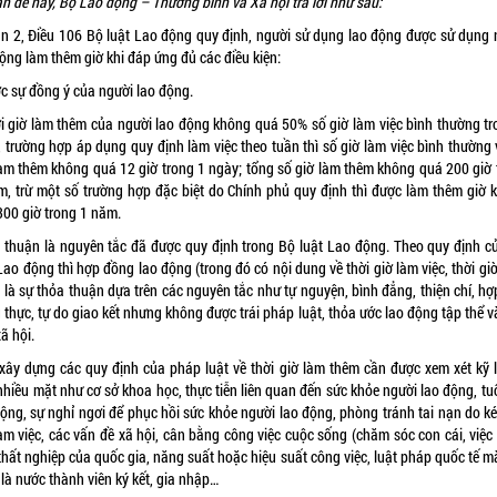
n đề này, Bộ Lao động – Thương binh và Xã hội trả lời như sau:
n 2, Điều 106
Bộ luật Lao động
quy định, người sử dụng lao động được sử dụng 
ộng làm thêm giờ khi đáp ứng đủ các điều kiện:
ợc sự đồng ý của người lao động.
ời giờ làm thêm của người lao động không quá 50% số giờ làm việc bình thường tr
, trường hợp áp dụng quy định làm việc theo tuần thì số giờ làm việc bình thường 
làm thêm không quá 12 giờ trong 1 ngày; tổng số giờ làm thêm không quá 200 giờ 
m, trừ một số trường hợp đặc biệt do Chính phủ quy định thì được làm thêm giờ 
300 giờ trong 1 năm.
 thuận là nguyên tắc đã được quy định trong Bộ luật Lao động. Theo quy định c
Lao động thì hợp đồng lao động (trong đó có nội dung về thời giờ làm việc, thời gi
 là sự thỏa thuận dựa trên các nguyên tắc như tự nguyện, bình đẳng, thiện chí, hợ
 thực, tự do giao kết nhưng không được trái pháp luật, thỏa ước lao động tập thể 
ã hội.
 xây dựng các quy định của pháp luật về thời giờ làm thêm cần được xem xét kỹ 
nhiều mặt như cơ sở khoa học, thực tiễn liên quan đến sức khỏe người lao động, tu
động, sự nghỉ ngơi để phục hồi sức khỏe người lao động, phòng tránh tai nạn do ké
àm việc, các vấn đề xã hội, cân bằng công việc cuộc sống (chăm sóc con cái, việc
 thất nghiệp của quốc gia, năng suất hoặc hiệu suất công việc, luật pháp quốc tế m
là nước thành viên ký kết, gia nhập…