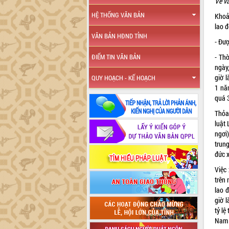
Về vấ
HỆ THỐNG VĂN BẢN
Khoả
lao đ
VĂN BẢN HĐND TỈNH
- Đư
- Th
ĐIỂM TIN VĂN BẢN
ngày
giờ 
QUY HOẠCH - KẾ HOẠCH
1 nă
quá 
Thỏa
luật 
ngơi)
trung
đức x
Việc
trên 
lao 
giờ l
tỷ lệ
Nam 