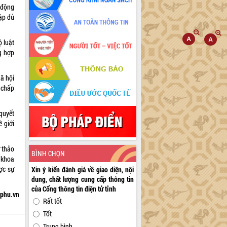
 động
ập đủ
 luật
g hợp
ã hội
 chấp
quyết
 giới
 thảo
BÌNH CHỌN
 khoa
ợc sự
Xin ý kiến đánh giá về giao diện, nội
dung, chất lượng cung cấp thông tin
của Cổng thông tin điện tử tỉnh
hphu.vn
Rất tốt
Tốt
Trung bình