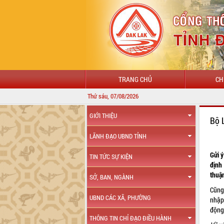
TRANG CHỦ
CH
Thứ sáu, 07/08/2026
GIỚI THIỆU
Bộ 
LÃNH ĐẠO UBND TỈNH
Gửi ý
TIN TỨC SỰ KIỆN
định
thuậ
SỞ, BAN, NGÀNH
Cũng
UBND CÁC XÃ, PHƯỜNG
nhập
động
THÔNG TIN CHỈ ĐẠO ĐIỀU HÀNH