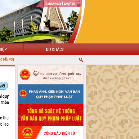
|
Vietnamese
English
IỆP
DU KHÁCH
G THÔNG TIN ĐIỆN TỬ TỈNH ĐẮK LẮK
viết
ại quy
 thỏa
c thu
c lao