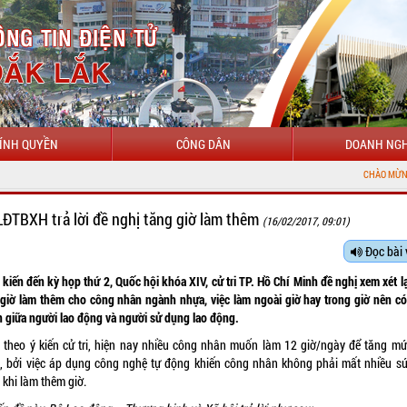
ÍNH QUYỀN
CÔNG DÂN
DOANH NGH
CHÀO MỪNG ĐẾN VỚI CỔN
LĐTBXH trả lời đề nghị tăng giờ làm thêm
(16/02/2017, 09:01)
Đọc bài 
 kiến đến kỳ họp thứ 2, Quốc hội khóa XIV, cử tri TP. Hồ Chí Minh đề nghị xem xét l
 giờ làm thêm cho công nhân ngành nhựa, việc làm ngoài giờ hay trong giờ nên có
n giữa người lao động và người sử dụng lao động.
 theo ý kiến cử tri, hiện nay nhiều công nhân muốn làm 12 giờ/ngày để tăng mứ
, bởi việc áp dụng công nghệ tự động khiến công nhân không phải mất nhiều sứ
 khi làm thêm giờ.