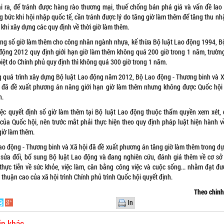
i ra, để tránh được hàng rào thương mại, thuế chống bán phá giá và vấn đề lao
g bức khi hội nhập quốc tế, cần tránh được lý do tăng giờ làm thêm để tăng thu nh
khi xây dựng các quy định về thời giờ làm thêm.
ăng số giờ làm thêm cho công nhân ngành nhựa, kế thừa Bộ luật Lao động 1994, Bộ
động 2012 quy định giới hạn giờ làm thêm không quá 200 giờ trong 1 năm, trườn
biệt do Chính phủ quy định thì không quá 300 giờ trong 1 năm.
g quá trình xây dựng Bộ luật Lao động năm 2012, Bộ Lao động - Thương binh và X
 đã đề xuất phương án nâng giới hạn giờ làm thêm nhưng không được Quốc hội
n.
iệc quyết định số giờ làm thêm tại Bộ luật Lao động thuộc thẩm quyền xem xét, 
 của Quốc hội, nên trước mắt phải thực hiện theo quy định pháp luật hiện hành về
giờ làm thêm.
ao động - Thương binh và Xã hội đã đề xuất phương án tăng giờ làm thêm trong dự
 sửa đổi, bổ sung Bộ luật Lao động và đang nghiên cứu, đánh giá thêm về cơ sở
 thực tiễn về sức khỏe, việc làm, cân bằng công việc và cuộc sống... nhằm đạt đư
thuận cao của xã hội trình Chính phủ trình Quốc hội quyết định.
Theo chin
In
in khác