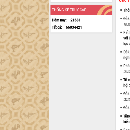
THỐNG KÊ TRUY CẬP
Thô
Đắk
Hôm nay:
21681
10:22
Tất cả:
66034421
Kết 
với 
lọc 
Đắk
ngh
Phá
(23/0
Tổ c
hội
Đắk 
(22/0
Đắk 
Tăng
kiếm
Ban 