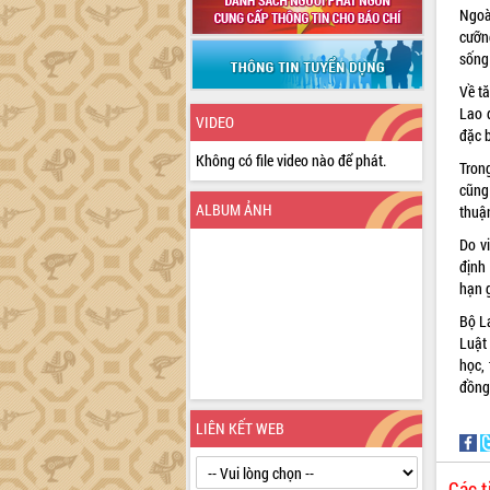
Ngoà
cưỡn
sống 
Về t
Lao 
VIDEO
đặc 
Không có file video nào để phát.
Tron
cũng
ALBUM ẢNH
thuậ
Do v
định
hạn 
Bộ L
Luật
học,
đồng 
LIÊN KẾT WEB
Các t