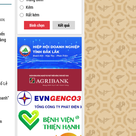
Kém
Rất kém
026,
Bình chọn
Kết quả
yến
sàng
hổ Lễ
doanh”
ìm