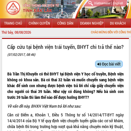
|
Vietnamese
English
TRANG CHỦ
CHÍNH QUYỀN
CÔNG DÂN
DOANH NGHIỆP
DU KHÁCH
Thứ bảy, 08/08/2026
CHÀO MỪNG ĐẾN VỚI CỔNG THÔNG TIN ĐIỆN 
GIỚI THIỆU
Cấp cứu tại bệnh viện trái tuyến, BHYT chi trả thế nào?
(07/02/2017, 08:46)
LÃNH ĐẠO UBND TỈNH
Đọc bài viết
TIN TỨC SỰ KIỆN
Bà Trần Thị Khuyến có thẻ BHYT tại Bệnh viện Y học cổ truyền, Bệnh viện
SỞ, BAN, NGÀNH
không có khoa sản. Bà có thai 32 tuần và muốn chuyển sang bệnh viện
khác để sinh con nhưng được bệnh viện trả lời chỉ cấp giấy chuyển viện
UBND CÁC XÃ, PHƯỜNG
cho người có thai 39 tuần. Như vậy có đúng không? Nếu bà sinh con
trước 39 tuần thì làm thế nào để được hưởng BHYT?
THÔNG TIN CHỈ ĐẠO ĐIỀU HÀNH
Về vấn đề này, BHXH Việt Nam trả lời như sau:
Căn cứ Điểm a, Khoản 1, Điều 5 Thông tư số
14/2014/TT-BYT
ngày
HỆ THỐNG VĂN BẢN
14/4/2014 của Bộ Y tế quy định việc chuyển tuyến giữa các cơ sở khám,
chữa bệnh thì trong trường hợp vượt quá khả năng chuyên môn kỹ thuật,
VĂN BẢN HĐND TỈNH