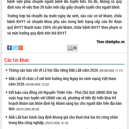
bệnh viện phải chuyển người bệnh lên tuyến trên. Do đó, không có quy
định nào về việc thai 39 tuần mới cấp giấy chuyển tuyến cho người bệnh.
ĐIỂM TIN VĂN BẢN
Trường hợp bà chuyển dạ trước ngày dự sinh, vào các cơ sở khám, chữa
QUY HOẠCH - KẾ HOẠCH
bệnh BHYT có chuyên khoa phụ sản trong tình trạng cấp cứu thì được
quỹ BHYT thanh toán 100% chi phí khám, chữa bệnh BHYT theo phạm vi
và mức hưởng quy định trên thẻ BHYT.
Theo chinhphu.vn
In
Các tin khác
Thông cáo báo chí về Lễ hội Sầu riêng Đắk Lắk năm 2026
(05/08/2026, 11:17)
Đắk Lắk tổ chức Lễ mít tinh hưởng ứng Ngày An ninh mạng Việt Nam
năm 2026
(03/08/2026, 10:22)
Kết luận của đồng chí Nguyễn Thiên Văn - Phó Chủ tịch UBND tỉnh tại
cuộc họp trực tuyến với UBND các xã, phường về tiến độ triển khai Kế
hoạch khám sức khỏe định kỳ, khám sàng lọc cho người dân trên địa bàn
tỉnh
(30/07/2026, 08:26)
Đắk Lắk ban hành Quy định khung giá cho thuê nhà lưu trú công nhân
trong khu công nghiệp
(29/07/2026, 16:15)