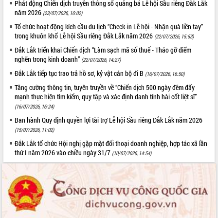
Phát động Chiến dịch truyền thông số quảng bá Lễ hội Sầu riêng Đắk Lắk
năm 2026
VIDEO
(23/07/2026, 16:02)
Tổ chức hoạt động kích cầu du lịch “Check-in Lễ hội - Nhận quà liền tay”
Không có file video nào để phát.
trong khuôn khổ Lễ hội Sầu riêng Đắk Lắk năm 2026
(22/07/2026, 15:53)
Đắk Lắk triển khai Chiến dịch “Làm sạch mã số thuế - Tháo gỡ điểm
ALBUM ẢNH
nghẽn trong kinh doanh”
(22/07/2026, 14:27)
Đắk Lắk tiếp tục trao trả hồ sơ, kỷ vật cán bộ đi B
(16/07/2026, 16:50)
Tăng cường thông tin, tuyên truyền về “Chiến dịch 500 ngày đêm đẩy
mạnh thực hiện tìm kiếm, quy tập và xác định danh tính hài cốt liệt sĩ”
(16/07/2026, 16:24)
Ban hành Quy định quyền lợi tài trợ Lễ hội Sầu riêng Đắk Lắk năm 2026
(15/07/2026, 11:02)
Đắk Lắk tổ chức Hội nghị gặp mặt đối thoại doanh nghiệp, hợp tác xã lần
LIÊN KẾT WEB
thứ I năm 2026 vào chiều ngày 31/7
(10/07/2026, 14:54)
THỐNG KÊ TRUY CẬP
Hôm nay:
3255