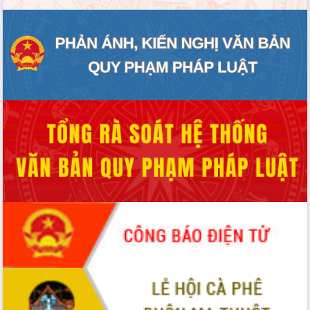
Tất cả:
66088923