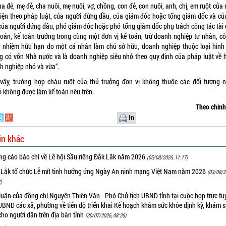
ha đẻ, mẹ đẻ, cha nuôi, mẹ nuôi, vợ, chồng, con đẻ, con nuôi, anh, chị, em ruột của
diện theo pháp luật, của người đứng đầu, của giám đốc hoặc tổng giám đốc và củ
của người đứng đầu, phó giám đốc hoặc phó tổng giám đốc phụ trách công tác tài 
 toán, kế toán trưởng trong cùng một đơn vị kế toán, trừ doanh nghiệp tư nhân, cô
h nhiệm hữu hạn do một cá nhân làm chủ sở hữu, doanh nghiệp thuộc loại hình
g có vốn Nhà nước và là doanh nghiệp siêu nhỏ theo quy định của pháp luật về h
h nghiệp nhỏ và vừa”.
vậy, trường hợp cháu ruột của thủ trưởng đơn vị không thuộc các đối tượng 
i không được làm kế toán nêu trên.
Theo chin
In
in khác
ng cáo báo chí về Lễ hội Sầu riêng Đắk Lắk năm 2026
(05/08/2026, 11:17)
 Lắk tổ chức Lễ mít tinh hưởng ứng Ngày An ninh mạng Việt Nam năm 2026
(03/08/2
)
luận của đồng chí Nguyễn Thiên Văn - Phó Chủ tịch UBND tỉnh tại cuộc họp trực tu
UBND các xã, phường về tiến độ triển khai Kế hoạch khám sức khỏe định kỳ, khám 
cho người dân trên địa bàn tỉnh
(30/07/2026, 08:26)