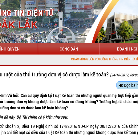
ÍNH QUYỀN
CÔNG DÂN
DOANH NGH
CHÀO MỪNG ĐẾN VỚI CỔNG THÔNG TIN ĐIỆN TỬ TỈNH ĐẮK LẮK
u ruột của thủ trưởng đơn vị có được làm kế toán?
(24/10/2017, 09:0
Đọc bài 
Nam Vũ hỏi: Căn cứ quy định tại
Luật Kế toán
thì những người quan hệ trực tiếp gầ
thủ trưởng đơn vị không được làm kế toán có đúng không? Trường hợp là cháu ruộ
trưởng đơn vị có được làm kế toán không?
n đề này, Bộ Tài chính có ý kiến như sau:
cứ Khoản 2, Điều 19 Nghị định số
174/2016/NĐ-CP
ngày 30/12/2016 của Chín
ịnh chi tiết một số điều của Luật Kế toán thì những người không được làm kế toán