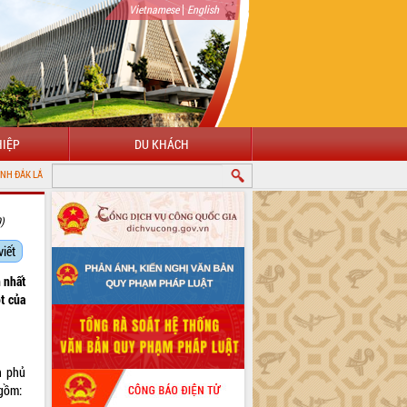
|
Vietnamese
English
IỆP
DU KHÁCH
0)
viết
n nhất
t của
h phủ
 gồm: