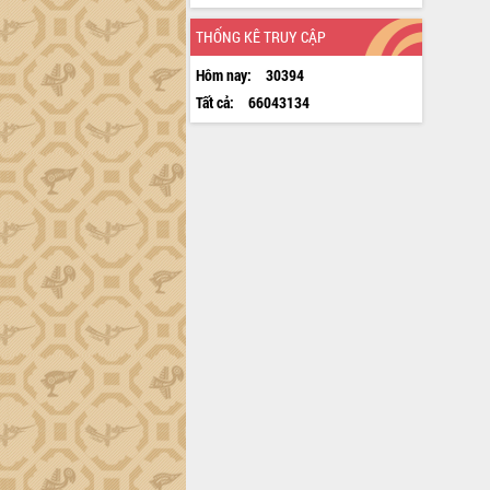
THỐNG KÊ TRUY CẬP
Hôm nay:
30394
Tất cả:
66043134