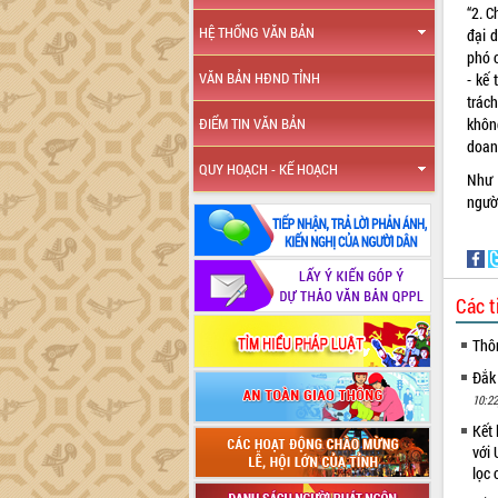
“2. C
HỆ THỐNG VĂN BẢN
đại 
phó 
VĂN BẢN HĐND TỈNH
- kế
trác
khôn
ĐIỂM TIN VĂN BẢN
doan
QUY HOẠCH - KẾ HOẠCH
Như 
ngườ
Các t
Thô
Đắk
10:22
Kết 
với 
lọc 