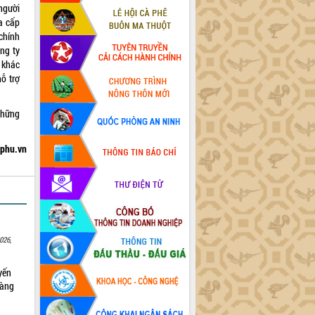
 người
a cấp
chính
ng ty
 khác
ỗ trợ
những
hphu.vn
026,
yến
sàng