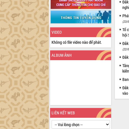
Đắk
ngh
Phá
(23/0
Tổ c
VIDEO
hội
Không có file video nào để phát.
Đắk 
(22/0
ALBUM ẢNH
Đắk 
Tăng
kiếm
Ban 
Đắk 
vào
LIÊN KẾT WEB