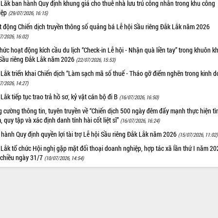
 Lắk ban hành Quy định khung giá cho thuê nhà lưu trú công nhân trong khu công
iệp
(29/07/2026, 16:15)
t động Chiến dịch truyền thông số quảng bá Lễ hội Sầu riêng Đắk Lắk năm 2026
7/2026, 16:02)
hức hoạt động kích cầu du lịch “Check-in Lễ hội - Nhận quà liền tay” trong khuôn k
 Sầu riêng Đắk Lắk năm 2026
(22/07/2026, 15:53)
Lắk triển khai Chiến dịch “Làm sạch mã số thuế - Tháo gỡ điểm nghẽn trong kinh 
7/2026, 14:27)
Lắk tiếp tục trao trả hồ sơ, kỷ vật cán bộ đi B
(16/07/2026, 16:50)
 cường thông tin, tuyên truyền về “Chiến dịch 500 ngày đêm đẩy mạnh thực hiện t
, quy tập và xác định danh tính hài cốt liệt sĩ”
(16/07/2026, 16:24)
hành Quy định quyền lợi tài trợ Lễ hội Sầu riêng Đắk Lắk năm 2026
(15/07/2026, 11:02)
Lắk tổ chức Hội nghị gặp mặt đối thoại doanh nghiệp, hợp tác xã lần thứ I năm 2
 chiều ngày 31/7
(10/07/2026, 14:54)