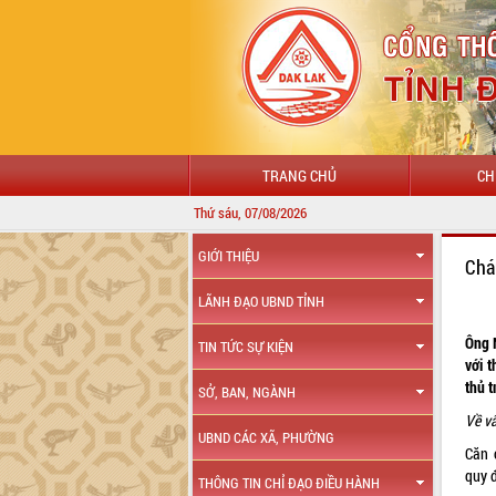
TRANG CHỦ
CH
Thứ sáu, 07/08/2026
GIỚI THIỆU
Chá
LÃNH ĐẠO UBND TỈNH
Ông 
TIN TỨC SỰ KIỆN
với 
thủ 
SỞ, BAN, NGÀNH
Về vấ
UBND CÁC XÃ, PHƯỜNG
Căn 
quy đ
THÔNG TIN CHỈ ĐẠO ĐIỀU HÀNH