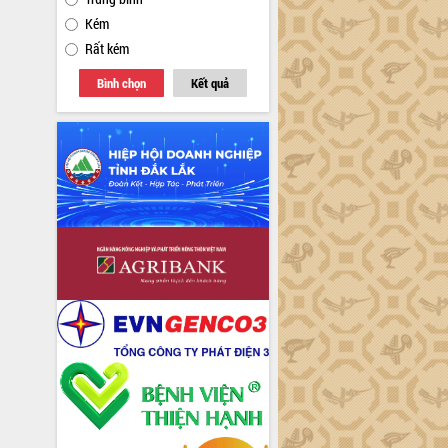
Kém
Rất kém
Bình chọn
Kết quả