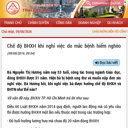
|
Vietnamese
English
TRANG CHỦ
CHÍNH QUYỀN
CÔNG DÂN
DOANH NGHIỆP
DU KHÁCH
Chủ nhật, 09/08/2026
CHÀO MỪNG ĐẾN VỚI CỔNG THÔNG TIN ĐIỆ
GIỚI THIỆU
Chế độ BHXH khi nghỉ việc do mắc bệnh hiểm nghèo
(09/09/2016, 09:54)
LÃNH ĐẠO UBND TỈNH
Đọc bài viết
TIN TỨC SỰ KIỆN
Bà Nguyễn Thị Hương năm nay 53 tuổi, công tác trong ngành Giáo dục,
SỞ, BAN, NGÀNH
đóng BHXH được 31 năm. Hiện bà bị bệnh ung thư và muốn nộp đơn xin
nghỉ việc. Bà Hương hỏi, khi nghỉ việc bà được hưởng chế độ BHXH và
UBND CÁC XÃ, PHƯỜNG
BHTN như thế nào?
Về vấn đề này, BHXH TP. Hồ Chí Minh trả lời như sau:
THÔNG TIN CHỈ ĐẠO ĐIỀU HÀNH
Điều 60
Luật BHXH
năm 2014 quy định, người lao động mà có yêu cầu
thì được hưởng BHXH một lần nếu thuộc một trong các trường hợp:
HỆ THỐNG VĂN BẢN
- Đủ tuổi hưởng lương hưu mà chưa đủ 20 năm đóng BHXH.
VĂN BẢN HĐND TỈNH