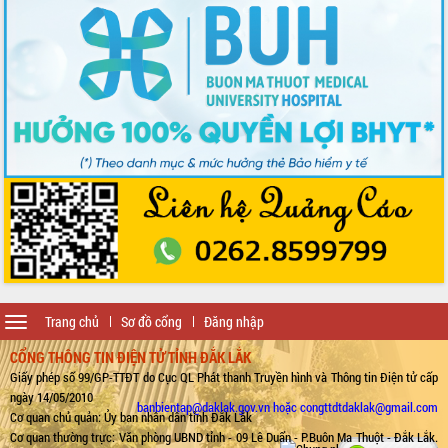
Toggle
Trang chủ
Sơ đồ cổng
Đăng nhập
navigation
CỔNG THÔNG TIN ĐIỆN TỬ TỈNH ĐẮK LẮK
Giấy phép số 99/GP-TTĐT do Cục QL Phát thanh Truyền hình và Thông tin Điện tử cấp
ngày 14/05/2010
banbientap@daklak.gov.vn hoặc congttdtdaklak@gmail.com
Cơ quan chủ quản: Ủy ban nhân dân tỉnh Đắk Lắk
Cơ quan thường trực: Văn phòng UBND tỉnh - 09 Lê Duẩn - P.Buôn Ma Thuột - Đắk Lắk.