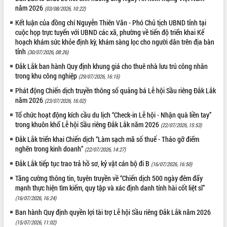
Tất cả:
66110460
năm 2026
(03/08/2026, 10:22)
Kết luận của đồng chí Nguyễn Thiên Văn - Phó Chủ tịch UBND tỉnh tại
cuộc họp trực tuyến với UBND các xã, phường về tiến độ triển khai Kế
hoạch khám sức khỏe định kỳ, khám sàng lọc cho người dân trên địa bàn
tỉnh
(30/07/2026, 08:26)
Đắk Lắk ban hành Quy định khung giá cho thuê nhà lưu trú công nhân
trong khu công nghiệp
(29/07/2026, 16:15)
Phát động Chiến dịch truyền thông số quảng bá Lễ hội Sầu riêng Đắk Lắk
năm 2026
(23/07/2026, 16:02)
Tổ chức hoạt động kích cầu du lịch “Check-in Lễ hội - Nhận quà liền tay”
trong khuôn khổ Lễ hội Sầu riêng Đắk Lắk năm 2026
(22/07/2026, 15:53)
Đắk Lắk triển khai Chiến dịch “Làm sạch mã số thuế - Tháo gỡ điểm
nghẽn trong kinh doanh”
(22/07/2026, 14:27)
Đắk Lắk tiếp tục trao trả hồ sơ, kỷ vật cán bộ đi B
(16/07/2026, 16:50)
Tăng cường thông tin, tuyên truyền về “Chiến dịch 500 ngày đêm đẩy
mạnh thực hiện tìm kiếm, quy tập và xác định danh tính hài cốt liệt sĩ”
(16/07/2026, 16:24)
Ban hành Quy định quyền lợi tài trợ Lễ hội Sầu riêng Đắk Lắk năm 2026
(15/07/2026, 11:02)