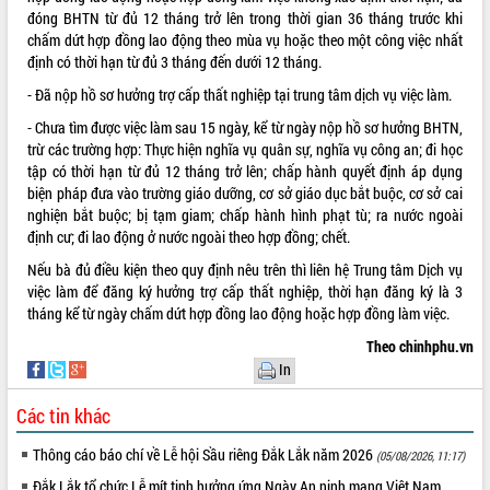
đóng BHTN từ đủ 12 tháng trở lên trong thời gian 36 tháng trước khi
VIDEO
chấm dứt hợp đồng lao động theo mùa vụ hoặc theo một công việc nhất
định có thời hạn từ đủ 3 tháng đến dưới 12 tháng.
Không có file video nào để phát.
- Đã nộp hồ sơ hưởng trợ cấp thất nghiệp tại trung tâm dịch vụ việc làm.
ALBUM ẢNH
- Chưa tìm được việc làm sau 15 ngày, kể từ ngày nộp hồ sơ hưởng BHTN,
trừ các trường hợp: Thực hiện nghĩa vụ quân sự, nghĩa vụ công an; đi học
tập có thời hạn từ đủ 12 tháng trở lên; chấp hành quyết định áp dụng
biện pháp đưa vào trường giáo dưỡng, cơ sở giáo dục bắt buộc, cơ sở cai
nghiện bắt buộc; bị tạm giam; chấp hành hình phạt tù; ra nước ngoài
định cư; đi lao động ở nước ngoài theo hợp đồng; chết.
Nếu bà đủ điều kiện theo quy định nêu trên thì liên hệ Trung tâm Dịch vụ
việc làm để đăng ký hưởng trợ cấp thất nghiệp, thời hạn đăng ký là 3
tháng kể từ ngày chấm dứt hợp đồng lao động hoặc hợp đồng làm việc.
LIÊN KẾT WEB
Theo chinhphu.vn
In
Các tin khác
THỐNG KÊ TRUY CẬP
Thông cáo báo chí về Lễ hội Sầu riêng Đắk Lắk năm 2026
(05/08/2026, 11:17)
Hôm nay:
24792
Đắk Lắk tổ chức Lễ mít tinh hưởng ứng Ngày An ninh mạng Việt Nam