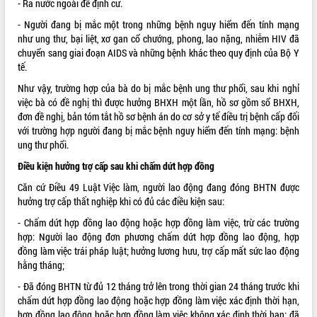
- Ra nước ngoài để định cư.
ĐIỂM TIN VĂN BẢN
- Người đang bị mắc một trong những bệnh nguy hiểm đến tính mạng
như ung thư, bại liệt, xơ gan cổ chướng, phong, lao nặng, nhiễm HIV đã
QUY HOẠCH - KẾ HOẠCH
chuyển sang giai đoạn AIDS và những bệnh khác theo quy định của Bộ Y
tế.
Như vậy, trường hợp của bà do bị mắc bệnh ung thư phổi, sau khi nghỉ
việc bà có đề nghị thì được hưởng BHXH một lần, hồ sơ gồm sổ BHXH,
đơn đề nghị, bản tóm tắt hồ sơ bệnh án do cơ sở y tế điều trị bệnh cấp đối
với trường hợp người đang bị mắc bệnh nguy hiểm đến tính mạng: bệnh
ung thư phổi.
Điều kiện hưởng trợ cấp sau khi chấm dứt hợp đồng
Căn cứ Điều 49 Luật Việc làm, người lao động đang đóng BHTN được
hưởng trợ cấp thất nghiệp khi có đủ các điều kiện sau:
- Chấm dứt hợp đồng lao động hoặc hợp đồng làm việc, trừ các trường
hợp: Người lao động đơn phương chấm dứt hợp đồng lao động, hợp
đồng làm việc trái pháp luật; hưởng lương hưu, trợ cấp mất sức lao động
hằng tháng;
- Đã đóng BHTN từ đủ 12 tháng trở lên trong thời gian 24 tháng trước khi
chấm dứt hợp đồng lao động hoặc hợp đồng làm việc xác định thời hạn,
hợp đồng lao động hoặc hợp đồng làm việc không xác định thời hạn; đã