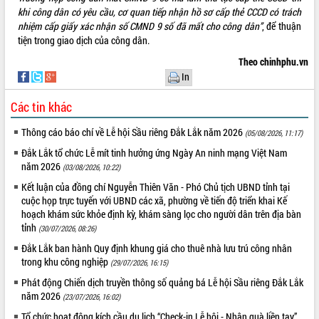
khi công dân có yêu cầu, cơ quan tiếp nhận hồ sơ cấp thẻ CCCD có trách
VIDEO
nhiệm cấp giấy xác nhận số CMND 9 số đã mất cho công dân”
, để thuận
tiện trong giao dịch của công dân.
Không có file video nào để phát.
Theo chinhphu.vn
ALBUM ẢNH
In
Các tin khác
Thông cáo báo chí về Lễ hội Sầu riêng Đắk Lắk năm 2026
(05/08/2026, 11:17)
Đắk Lắk tổ chức Lễ mít tinh hưởng ứng Ngày An ninh mạng Việt Nam
năm 2026
(03/08/2026, 10:22)
Kết luận của đồng chí Nguyễn Thiên Văn - Phó Chủ tịch UBND tỉnh tại
cuộc họp trực tuyến với UBND các xã, phường về tiến độ triển khai Kế
hoạch khám sức khỏe định kỳ, khám sàng lọc cho người dân trên địa bàn
LIÊN KẾT WEB
tỉnh
(30/07/2026, 08:26)
Đắk Lắk ban hành Quy định khung giá cho thuê nhà lưu trú công nhân
trong khu công nghiệp
(29/07/2026, 16:15)
Phát động Chiến dịch truyền thông số quảng bá Lễ hội Sầu riêng Đắk Lắk
THỐNG KÊ TRUY CẬP
năm 2026
(23/07/2026, 16:02)
Hôm nay:
7221
Tổ chức hoạt động kích cầu du lịch “Check-in Lễ hội - Nhận quà liền tay”