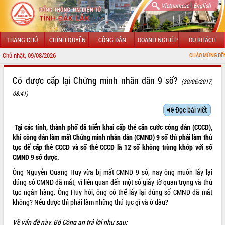
|
Vietnamese
English
TRANG CHỦ
CHÍNH QUYỀN
CÔNG DÂN
DOANH NGHIỆP
DU KHÁCH
Chủ nhật, 09/08/2026
CHÀO MỪNG ĐẾN VỚI CỔNG TH
GIỚI THIỆU
Có được cấp lại Chứng minh nhân dân 9 số?
(30/06/2017,
08:41)
LÃNH ĐẠO UBND TỈNH
Đọc bài viết
TIN TỨC SỰ KIỆN
Tại các tỉnh, thành phố đã triển khai cấp thẻ căn cước công dân (CCCD),
SỞ, BAN, NGÀNH
khi công dân làm mất Chứng minh nhân dân (CMND) 9 số thì phải làm thủ
tục để cấp thẻ CCCD và số thẻ CCCD là 12 số không trùng khớp với số
UBND CÁC XÃ, PHƯỜNG
CMND 9 số được.
Ông Nguyễn Quang Huy vừa bị mất CMND 9 số, nay ông muốn lấy lại
THÔNG TIN CHỈ ĐẠO ĐIỀU HÀNH
đúng số CMND đã mất, vì liên quan đến một số giấy tờ quan trọng và thủ
tục ngân hàng. Ông Huy hỏi, ông có thể lấy lại đúng số CMND đã mất
HỆ THỐNG VĂN BẢN
không? Nếu được thì phải làm những thủ tục gì và ở đâu?
VĂN BẢN HĐND TỈNH
Về vấn đề này, Bộ Công an trả lời như sau: