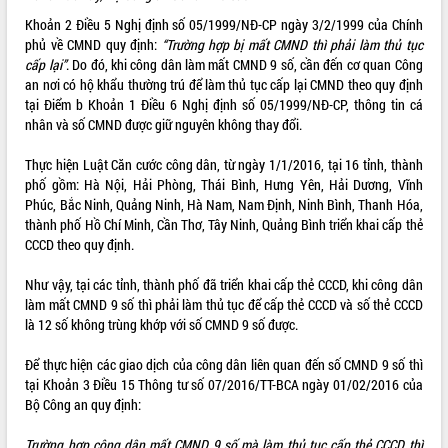
Khoản 2 Điều 5 Nghị định số
05/1999/NĐ-CP
ngày 3/2/1999 của Chính
ĐIỂM TIN VĂN BẢN
phủ về CMND quy định:
“Trường hợp bị mất CMND thì phải làm thủ tục
cấp lại”
. Do đó, khi công dân làm mất CMND 9 số, cần đến cơ quan Công
QUY HOẠCH - KẾ HOẠCH
an nơi có hộ khẩu thường trú để làm thủ tục cấp lại CMND theo quy định
tại Điểm b Khoản 1 Điều 6 Nghị định số 05/1999/NĐ-CP, thông tin cá
nhân và số CMND được giữ nguyên không thay đổi.
Thực hiện
Luật Căn cước công dân
, từ ngày 1/1/2016, tại 16 tỉnh, thành
phố gồm: Hà Nội, Hải Phòng, Thái Bình, Hưng Yên, Hải Dương, Vĩnh
Phúc, Bắc Ninh, Quảng Ninh, Hà Nam, Nam Định, Ninh Bình, Thanh Hóa,
thành phố Hồ Chí Minh, Cần Thơ, Tây Ninh, Quảng Bình triển khai cấp thẻ
CCCD theo quy định.
Như vậy, tại các tỉnh, thành phố đã triển khai cấp thẻ CCCD, khi công dân
làm mất CMND 9 số thì phải làm thủ tục để cấp thẻ CCCD và số thẻ CCCD
là 12 số không trùng khớp với số CMND 9 số được.
Để thực hiện các giao dịch của công dân liên quan đến số CMND 9 số thì
tại Khoản 3 Điều 15 Thông tư số 07/2016/TT-BCA ngày 01/02/2016 của
Bộ Công an quy định:
Trường hợp công dân mất CMND 9 số mà làm thủ tục cấp thẻ CCCD thì