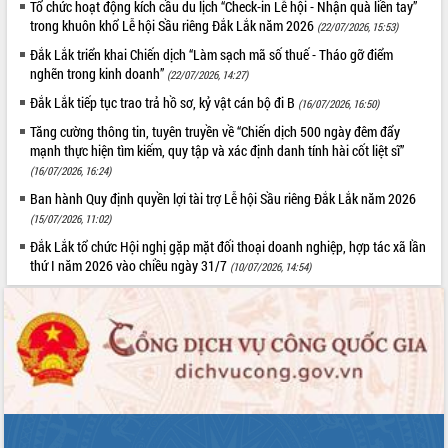
Tổ chức hoạt động kích cầu du lịch “Check-in Lễ hội - Nhận quà liền tay”
Tất cả:
66073437
trong khuôn khổ Lễ hội Sầu riêng Đắk Lắk năm 2026
(22/07/2026, 15:53)
Đắk Lắk triển khai Chiến dịch “Làm sạch mã số thuế - Tháo gỡ điểm
nghẽn trong kinh doanh”
(22/07/2026, 14:27)
Đắk Lắk tiếp tục trao trả hồ sơ, kỷ vật cán bộ đi B
(16/07/2026, 16:50)
Tăng cường thông tin, tuyên truyền về “Chiến dịch 500 ngày đêm đẩy
mạnh thực hiện tìm kiếm, quy tập và xác định danh tính hài cốt liệt sĩ”
(16/07/2026, 16:24)
Ban hành Quy định quyền lợi tài trợ Lễ hội Sầu riêng Đắk Lắk năm 2026
(15/07/2026, 11:02)
Đắk Lắk tổ chức Hội nghị gặp mặt đối thoại doanh nghiệp, hợp tác xã lần
thứ I năm 2026 vào chiều ngày 31/7
(10/07/2026, 14:54)