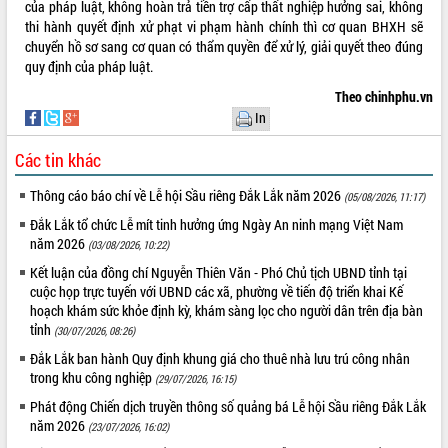
của pháp luật, không hoàn trả tiền trợ cấp thất nghiệp hưởng sai, không
thi hành quyết định xử phạt vi phạm hành chính thì cơ quan BHXH sẽ
VIDEO
chuyển hồ sơ sang cơ quan có thẩm quyền để xử lý, giải quyết theo đúng
Không có file video nào để phát.
quy định của pháp luật.
Theo chinhphu.vn
ALBUM ẢNH
In
Các tin khác
Thông cáo báo chí về Lễ hội Sầu riêng Đắk Lắk năm 2026
(05/08/2026, 11:17)
Đắk Lắk tổ chức Lễ mít tinh hưởng ứng Ngày An ninh mạng Việt Nam
năm 2026
(03/08/2026, 10:22)
Kết luận của đồng chí Nguyễn Thiên Văn - Phó Chủ tịch UBND tỉnh tại
cuộc họp trực tuyến với UBND các xã, phường về tiến độ triển khai Kế
LIÊN KẾT WEB
hoạch khám sức khỏe định kỳ, khám sàng lọc cho người dân trên địa bàn
tỉnh
(30/07/2026, 08:26)
Đắk Lắk ban hành Quy định khung giá cho thuê nhà lưu trú công nhân
trong khu công nghiệp
(29/07/2026, 16:15)
THỐNG KÊ TRUY CẬP
Phát động Chiến dịch truyền thông số quảng bá Lễ hội Sầu riêng Đắk Lắk
năm 2026
(23/07/2026, 16:02)
Hôm nay:
28114