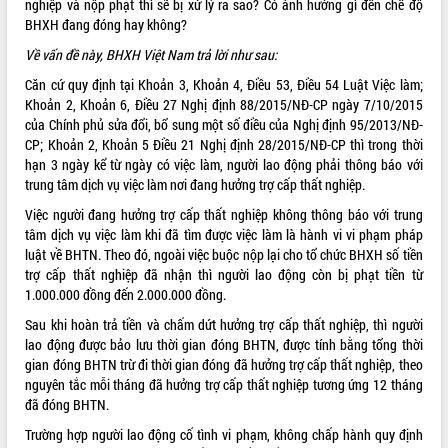
nghiệp và nộp phạt thì sẽ bị xử lý ra sao? Có ảnh hưởng gì đến chế độ
BHXH đang đóng hay không?
ĐIỂM TIN VĂN BẢN
Về vấn đề này, BHXH Việt Nam trả lời như sau:
QUY HOẠCH - KẾ HOẠCH
Căn cứ quy định tại Khoản 3, Khoản 4, Điều 53, Điều 54
Luật Việc làm
;
Khoản 2, Khoản 6, Điều 27 Nghị định
88/2015/NĐ-CP
ngày 7/10/2015
của Chính phủ sửa đổi, bổ sung một số điều của Nghị định
95/2013/NĐ-
CP
; Khoản 2, Khoản 5 Điều 21 Nghị định
28/2015/NĐ-CP
thì trong thời
hạn 3 ngày kể từ ngày có việc làm, người lao động phải thông báo với
trung tâm dịch vụ việc làm nơi đang hưởng trợ cấp thất nghiệp.
Việc người đang hưởng trợ cấp thất nghiệp không thông báo với trung
tâm dịch vụ việc làm khi đã tìm được việc làm là hành vi vi phạm pháp
luật về BHTN. Theo đó, ngoài việc buộc nộp lại cho tổ chức BHXH số tiền
trợ cấp thất nghiệp đã nhận thì người lao động còn bị phạt tiền từ
1.000.000 đồng đến 2.000.000 đồng.
Sau khi hoàn trả tiền và chấm dứt hưởng trợ cấp thất nghiệp, thì người
lao động được bảo lưu thời gian đóng BHTN, được tính bằng tổng thời
gian đóng BHTN trừ đi thời gian đóng đã hưởng trợ cấp thất nghiệp, theo
nguyên tắc mỗi tháng đã hưởng trợ cấp thất nghiệp tương ứng 12 tháng
đã đóng BHTN.
Trường hợp người lao động cố tình vi phạm, không chấp hành quy định