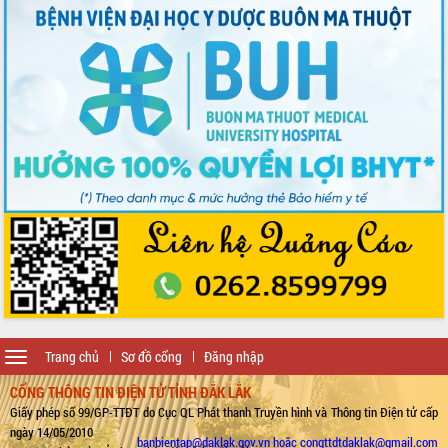
Toggle
Trang chủ
Sơ đồ cổng
Đăng nhập
navigation
CỔNG THÔNG TIN ĐIỆN TỬ TỈNH ĐẮK LẮK
Giấy phép số 99/GP-TTĐT do Cục QL Phát thanh Truyền hình và Thông tin Điện tử cấp
ngày 14/05/2010
banbientap@daklak.gov.vn hoặc congttdtdaklak@gmail.com