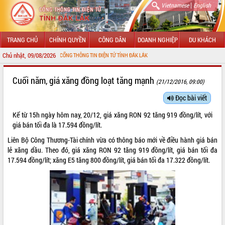
|
Vietnamese
English
TRANG CHỦ
CHÍNH QUYỀN
CÔNG DÂN
DOANH NGHIỆP
DU KHÁCH
Chủ nhật, 09/08/2026
NG ĐẾN VỚI CỔNG THÔNG TIN ĐIỆN TỬ TỈNH ĐẮK LẮK
GIỚI THIỆU
Cuối năm, giá xăng đồng loạt tăng mạnh
(21/12/2016, 09:00)
LÃNH ĐẠO UBND TỈNH
Đọc bài viết
Kể từ 15h ngày hôm nay, 20/12, giá xăng RON 92 tăng 919 đồng/lít, với
TIN TỨC SỰ KIỆN
giá bán tối đa là 17.594 đồng/lít.
SỞ, BAN, NGÀNH
Liên Bộ Công Thương-Tài chính vừa có thông báo mới về điều hành giá bán
lẻ xăng dầu. Theo đó, giá xăng RON 92 tăng 919 đồng/lít, giá bán tối đa
UBND CÁC XÃ, PHƯỜNG
17.594 đồng/lít; xăng E5 tăng 800 đồng/lít, giá bán tối đa 17.322 đồng/lít.
THÔNG TIN CHỈ ĐẠO ĐIỀU HÀNH
HỆ THỐNG VĂN BẢN
VĂN BẢN HĐND TỈNH