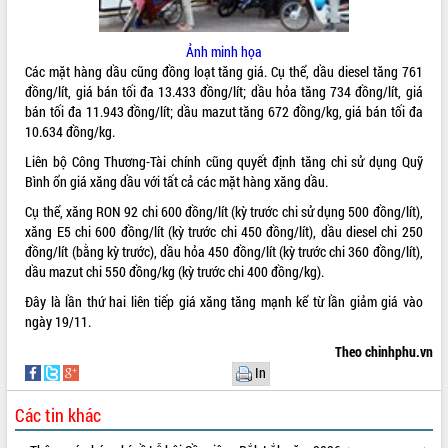
ĐIỂM TIN VĂN BẢN
Ảnh minh họa
QUY HOẠCH - KẾ HOẠCH
Các mặt hàng dầu cũng đồng loạt tăng giá. Cụ thể, dầu diesel tăng 761
đồng/lít, giá bán tối đa 13.433 đồng/lít; dầu hỏa tăng 734 đồng/lít, giá
bán tối đa 11.943 đồng/lít; dầu mazut tăng 672 đồng/kg, giá bán tối đa
10.634 đồng/kg.
Liên bộ Công Thương-Tài chính cũng quyết định tăng chi sử dụng Quỹ
Bình ổn giá xăng dầu với tất cả các mặt hàng xăng dầu.
Cụ thể, xăng RON 92 chi 600 đồng/lít (kỳ trước chi sử dụng 500 đồng/lít),
xăng E5 chi 600 đồng/lít (kỳ trước chi 450 đồng/lít), dầu diesel chi 250
đồng/lít (bằng kỳ trước), dầu hỏa 450 đồng/lít (kỳ trước chi 360 đồng/lít),
dầu mazut chi 550 đồng/kg (kỳ trước chi 400 đồng/kg).
Đây là lần thứ hai liên tiếp giá xăng tăng mạnh kể từ lần giảm giá vào
ngày 19/11.
Theo chinhphu.vn
In
Các tin khác