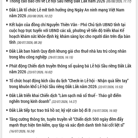
Thông cáo báo chí về Lễ hội Sầu riêng Đắk Lắk năm 2026
(05/08/2026, 11:17)
VIDEO
Đắk Lắk tổ chức Lễ mít tinh hưởng ứng Ngày An ninh mạng Việt Nam
năm 2026
(03/08/2026, 10:22)
Không có file video nào để phát.
Kết luận của đồng chí Nguyễn Thiên Văn - Phó Chủ tịch UBND tỉnh tại
cuộc họp trực tuyến với UBND các xã, phường về tiến độ triển khai Kế
ALBUM ẢNH
hoạch khám sức khỏe định kỳ, khám sàng lọc cho người dân trên địa bàn
tỉnh
(30/07/2026, 08:26)
Đắk Lắk ban hành Quy định khung giá cho thuê nhà lưu trú công nhân
trong khu công nghiệp
(29/07/2026, 16:15)
Phát động Chiến dịch truyền thông số quảng bá Lễ hội Sầu riêng Đắk Lắk
năm 2026
(23/07/2026, 16:02)
Tổ chức hoạt động kích cầu du lịch “Check-in Lễ hội - Nhận quà liền tay”
trong khuôn khổ Lễ hội Sầu riêng Đắk Lắk năm 2026
(22/07/2026, 15:53)
LIÊN KẾT WEB
Đắk Lắk triển khai Chiến dịch “Làm sạch mã số thuế - Tháo gỡ điểm
nghẽn trong kinh doanh”
(22/07/2026, 14:27)
Đắk Lắk tiếp tục trao trả hồ sơ, kỷ vật cán bộ đi B
(16/07/2026, 16:50)
Tăng cường thông tin, tuyên truyền về “Chiến dịch 500 ngày đêm đẩy
THỐNG KÊ TRUY CẬP
mạnh thực hiện tìm kiếm, quy tập và xác định danh tính hài cốt liệt sĩ”
(16/07/2026, 16:24)
Hôm nay:
26162