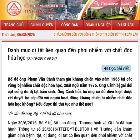
|
Vietnamese
English
TRANG CHỦ
CHÍNH QUYỀN
CÔNG DÂN
DOANH NGHIỆP
DU KHÁCH
Thứ năm, 06/08/2026
CHÀO MỪNG ĐẾN VỚI CỔNG THÔNG TIN ĐIỆN TỬ TỈNH ĐẮK LẮK
GIỚI THIỆU
Danh mục dị tật liên quan đến phơi nhiễm với chất độc
hóa học
(31/10/2017, 08:54)
LÃNH ĐẠO UBND TỈNH
Đọc bài viết
TIN TỨC SỰ KIỆN
Bố đẻ ông Phạm Văn Cảnh tham gia kháng chiến vào năm 1965 tại các
SỞ, BAN, NGÀNH
vùng bị nhiễm chất độc hóa học, xuất ngũ năm 1976. Ông Cảnh bị gai đôi
cột sống do dị tật bẩm sinh. Ông Cảnh hỏi, bố ông có đủ điều kiện được
UBND CÁC XÃ, PHƯỜNG
xét duyệt trợ cấp đối với người hoạt động kháng chiến bị nhiễm chất độc
hóa học không? Nếu được thì thủ tục như thế nào?
THÔNG TIN CHỈ ĐẠO ĐIỀU HÀNH
Về vấn đề này, Bộ Y tế trả lời như sau:
Ngày 30/6/2016, Bộ Y tế, Bộ Lao động - Thương binh và Xã hội đã ban
HỆ THỐNG VĂN BẢN
hành Thông tư số 20/2016/TTLT-BYT-BLĐTBXH về “Hướng dẫn khám
giám định bệnh, tật, dị dạng, dị tật có liên quan đến phơi nhiễm với chất
VĂN BẢN HĐND TỈNH