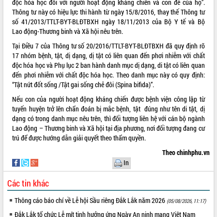
độc hóa học đối với người hoạt động kháng chiến và con đẻ của họ”.
Thông tư này có hiệu lực thi hành từ ngày 15/8/2016, thay thế Thông tư
ĐIỂM TIN VĂN BẢN
số 41/2013/TTLT-BYT-BLĐTBXH ngày 18/11/2013 của Bộ Y tế và Bộ
Lao động-Thương binh và Xã hội nêu trên.
QUY HOẠCH - KẾ HOẠCH
Tại Điều 7 của Thông tư số 20/2016/TTLT-BYT-BLĐTBXH đã quy định rõ
17 nhóm bệnh, tật, dị dạng, dị tật có liên quan đến phơi nhiễm với chất
độc hóa học và Phụ lục 2 ban hành danh mục dị dạng, di tật có liên quan
đến phơi nhiễm với chất độc hóa học. Theo danh mục này có quy định:
“Tật nứt đốt sống /Tật gai sống chẻ đôi (Spina bifida)”.
Nếu con của người hoạt động kháng chiến được bệnh viện công lập từ
tuyến huyện trở lên chẩn đoán bị mắc bệnh, tật đúng như tên di tật, dị
dạng có trong danh mục nêu trên, thì đối tượng liên hệ với cán bộ ngành
Lao động – Thương binh và Xã hội tại địa phương, nơi đối tượng đang cư
trú để được hướng dẫn giải quyết theo thẩm quyền.
Theo chinhphu.vn
In
Các tin khác
Thông cáo báo chí về Lễ hội Sầu riêng Đắk Lắk năm 2026
(05/08/2026, 11:17)
Đắk Lắk tổ chức Lễ mít tinh hưởng ứng Ngày An ninh mạng Việt Nam