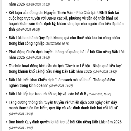
năm 2026
(03/08/2026, 10:22)
VIDEO
Kết luận của đồng chí Nguyễn Thiên Văn - Phó Chủ tịch UBND tỉnh tại
cuộc họp trực tuyến với UBND các xã, phường về tiến độ triển khai Kế
Không có file video nào để phát.
hoạch khám sức khỏe định kỳ, khám sàng lọc cho người dân trên địa bàn
tỉnh
(30/07/2026, 08:26)
ALBUM ẢNH
Đắk Lắk ban hành Quy định khung giá cho thuê nhà lưu trú công nhân
trong khu công nghiệp
(29/07/2026, 16:15)
Phát động Chiến dịch truyền thông số quảng bá Lễ hội Sầu riêng Đắk Lắk
năm 2026
(23/07/2026, 16:02)
Tổ chức hoạt động kích cầu du lịch “Check-in Lễ hội - Nhận quà liền tay”
trong khuôn khổ Lễ hội Sầu riêng Đắk Lắk năm 2026
(22/07/2026, 15:53)
Đắk Lắk triển khai Chiến dịch “Làm sạch mã số thuế - Tháo gỡ điểm
nghẽn trong kinh doanh”
(22/07/2026, 14:27)
LIÊN KẾT WEB
Đắk Lắk tiếp tục trao trả hồ sơ, kỷ vật cán bộ đi B
(16/07/2026, 16:50)
Tăng cường thông tin, tuyên truyền về “Chiến dịch 500 ngày đêm đẩy
mạnh thực hiện tìm kiếm, quy tập và xác định danh tính hài cốt liệt sĩ”
(16/07/2026, 16:24)
THỐNG KÊ TRUY CẬP
Ban hành Quy định quyền lợi tài trợ Lễ hội Sầu riêng Đắk Lắk năm 2026
Hôm nay:
12347
(15/07/2026, 11:02)