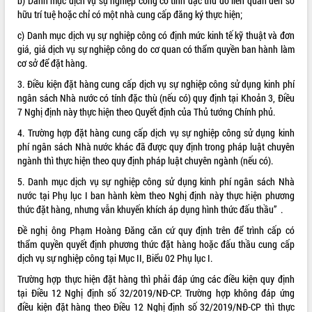
b) Danh mục dịch vụ sự nghiệp công có tính đặc thù do liên quan đến sở
hữu trí tuệ hoặc chỉ có một nhà cung cấp đăng ký thực hiện;
c) Danh mục dịch vụ sự nghiệp công có định mức kinh tế kỹ thuật và đơn
giá, giá dịch vụ sự nghiệp công do cơ quan có thẩm quyền ban hành làm
cơ sở để đặt hàng.
3. Điều kiện đặt hàng cung cấp dịch vụ sự nghiệp công sử dụng kinh phí
ngân sách Nhà nước có tính đặc thù (nếu có) quy định tại Khoản 3, Điều
7 Nghị định này thực hiện theo Quyết định của Thủ tướng Chính phủ.
4. Trường hợp đặt hàng cung cấp dịch vụ sự nghiệp công sử dụng kinh
phí ngân sách Nhà nước khác đã được quy định trong pháp luật chuyên
ngành thì thực hiện theo quy định pháp luật chuyên ngành (nếu có).
5. Danh mục dịch vụ sự nghiệp công sử dụng kinh phí ngân sách Nhà
nước tại Phụ lục I ban hành kèm theo Nghị định này thực hiện phương
thức đặt hàng, nhưng vẫn khuyến khích áp dụng hình thức đấu thầu” .
Đề nghị ông Phạm Hoàng Đăng căn cứ quy định trên để trình cấp có
thẩm quyền quyết định phương thức đặt hàng hoặc đấu thầu cung cấp
dịch vụ sự nghiệp công tại Mục II, Biểu 02 Phụ lục I.
Trường hợp thực hiện đặt hàng thì phải đáp ứng các điều kiện quy định
tại Điều 12 Nghị định số 32/2019/NĐ-CP. Trường hợp không đáp ứng
điều kiện đặt hàng theo Điều 12 Nghị định số 32/2019/NĐ-CP thì thực