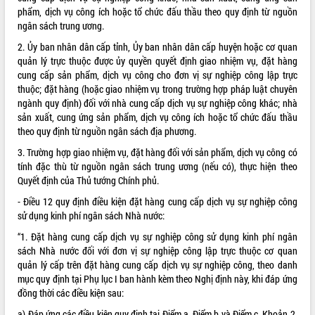
phẩm, dịch vụ công ích hoặc tổ chức đấu thầu theo quy định từ nguồn
VIDEO
ngân sách trung ương.
Không có file video nào để phát.
2. Ủy ban nhân dân cấp tỉnh, Ủy ban nhân dân cấp huyện hoặc cơ quan
quản lý trực thuộc được ủy quyền quyết định giao nhiệm vụ, đặt hàng
cung cấp sản phẩm, dịch vụ công cho đơn vị sự nghiệp công lập trực
ALBUM ẢNH
thuộc; đặt hàng (hoặc giao nhiệm vụ trong trường hợp pháp luật chuyên
ngành quy định) đối với nhà cung cấp dịch vụ sự nghiệp công khác; nhà
sản xuất, cung ứng sản phẩm, dịch vụ công ích hoặc tổ chức đấu thầu
theo quy định từ nguồn ngân sách địa phương.
3. Trường hợp giao nhiệm vụ, đặt hàng đối với sản phẩm, dịch vụ công có
tính đặc thù từ nguồn ngân sách trung ương (nếu có), thực hiện theo
Quyết định của Thủ tướng Chính phủ.
- Điều 12 quy định điều kiện đặt hàng cung cấp dịch vụ sự nghiệp công
sử dụng kinh phí ngân sách Nhà nước:
LIÊN KẾT WEB
“1. Đặt hàng cung cấp dịch vụ sự nghiệp công sử dụng kinh phí ngân
sách Nhà nước đối với đơn vị sự nghiệp công lập trực thuộc cơ quan
quản lý cấp trên đặt hàng cung cấp dịch vụ sự nghiệp công, theo danh
mục quy định tại Phụ lục I ban hành kèm theo Nghị định này, khi đáp ứng
THỐNG KÊ TRUY CẬP
đồng thời các điều kiện sau:
Hôm nay:
27471
a) Đáp ứng các điều kiện quy định tại Điểm a, Điểm b và Điểm c, Khoản 2,