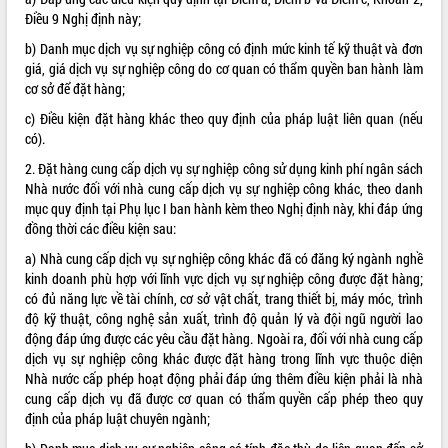
Tất cả:
66072794
Điều 9 Nghị định này;
b) Danh mục dịch vụ sự nghiệp công có định mức kinh tế kỹ thuật và đơn
giá, giá dịch vụ sự nghiệp công do cơ quan có thẩm quyền ban hành làm
cơ sở để đặt hàng;
c) Điều kiện đặt hàng khác theo quy định của pháp luật liên quan (nếu
có).
2. Đặt hàng cung cấp dịch vụ sự nghiệp công sử dụng kinh phí ngân sách
Nhà nước đối với nhà cung cấp dịch vụ sự nghiệp công khác, theo danh
mục quy định tại Phụ lục I ban hành kèm theo Nghị định này, khi đáp ứng
đồng thời các điều kiện sau:
a) Nhà cung cấp dịch vụ sự nghiệp công khác đã có đăng ký ngành nghề
kinh doanh phù hợp với lĩnh vực dịch vụ sự nghiệp công được đặt hàng;
có đủ năng lực về tài chính, cơ sở vật chất, trang thiết bị, máy móc, trình
độ kỹ thuật, công nghệ sản xuất, trình độ quản lý và đội ngũ người lao
động đáp ứng được các yêu cầu đặt hàng. Ngoài ra, đối với nhà cung cấp
dịch vụ sự nghiệp công khác được đặt hàng trong lĩnh vực thuộc diện
Nhà nước cấp phép hoạt động phải đáp ứng thêm điều kiện phải là nhà
cung cấp dịch vụ đã được cơ quan có thẩm quyền cấp phép theo quy
định của pháp luật chuyên ngành;