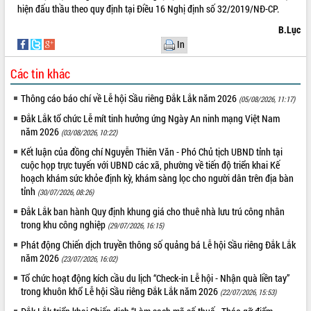
hiện đấu thầu theo quy định tại Điều 16 Nghị định số 32/2019/NĐ-CP.
B.Lục
In
Các tin khác
Thông cáo báo chí về Lễ hội Sầu riêng Đắk Lắk năm 2026
(05/08/2026, 11:17)
Đắk Lắk tổ chức Lễ mít tinh hưởng ứng Ngày An ninh mạng Việt Nam
năm 2026
(03/08/2026, 10:22)
Kết luận của đồng chí Nguyễn Thiên Văn - Phó Chủ tịch UBND tỉnh tại
cuộc họp trực tuyến với UBND các xã, phường về tiến độ triển khai Kế
hoạch khám sức khỏe định kỳ, khám sàng lọc cho người dân trên địa bàn
tỉnh
(30/07/2026, 08:26)
Đắk Lắk ban hành Quy định khung giá cho thuê nhà lưu trú công nhân
trong khu công nghiệp
(29/07/2026, 16:15)
Phát động Chiến dịch truyền thông số quảng bá Lễ hội Sầu riêng Đắk Lắk
năm 2026
(23/07/2026, 16:02)
Tổ chức hoạt động kích cầu du lịch “Check-in Lễ hội - Nhận quà liền tay”
trong khuôn khổ Lễ hội Sầu riêng Đắk Lắk năm 2026
(22/07/2026, 15:53)