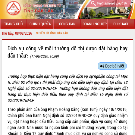
|
Vietnamese
English
TRANG CHỦ
CHÍNH QUYỀN
CÔNG DÂN
DOANH NGHIỆP
DU KHÁCH
Thứ bảy, 08/08/2026
 THÔNG TIN ĐIỆN TỬ TỈNH ĐẮK LẮK
GIỚI THIỆU
Dịch vụ công về môi trường đô thị được đặt hàng hay
đấu thầu?
(11/06/2020, 16:08)
LÃNH ĐẠO UBND TỈNH
Đọc bài viết
TIN TỨC SỰ KIỆN
Trường hợp thực hiện đặt hàng cung cấp dịch vụ sự nghiệp công tại Mục
SỞ, BAN, NGÀNH
II, Biểu 02 Phụ lục I thì phải đáp ứng các điều kiện quy định tại Điều 12
Nghị định số 32/2019/NĐ-CP. Trường hợp không đáp ứng điều kiện đặt
UBND CÁC XÃ, PHƯỜNG
hàng thì thực hiện đấu thầu theo quy định tại Điều 16 Nghị định số
32/2019/NĐ-CP.
THÔNG TIN CHỈ ĐẠO ĐIỀU HÀNH
Theo phản ánh của ông Phạm Hoàng Đăng (Kon Tum), ngày 10/4/2019,
Chính phủ ban hành Nghị định số 32/2019/NĐ-CP quy định giao nhiệm
HỆ THỐNG VĂN BẢN
vụ, đặt hàng hoặc đấu thầu cung cấp sản phẩm, dịch vụ công sử dụng
ngân sách Nhà nước từ nguồn kinh phí chi thường xuyên, trong đó tại
VĂN BẢN HĐND TỈNH
Khoản 5, Điều 12 quy định: “Danh mục dịch vụ sự nghiệp công sử dụng