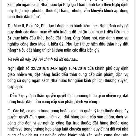
kinh phí ngân sách Nhà nước tại Phụ lục I ban hành kèm theo Nghị định
ĐIỂM TIN VĂN BẢN
này thực hiện phương thức đặt hàng, nhưng vẫn khuyến khích áp dụng
hình thức đấu thầu”.
QUY HOẠCH - KẾ HOẠCH
Tại Mục II, Biểu 02, Phụ lục I được ban hành kèm theo Nghị định này có
quy định các danh mục về môi trường đô thị (từ tiểu mục 1 đến tiểu mục
5) thực hiện đấu thầu hoặc đặt hàng. Ông Đăng hỏi, các danh mục sự
nghiệp công theo Mục II, biểu 02, Phụ lục I thực hiện đấu thầu hay đặt
hàng? Nếu đặt hàng thì phải thỏa mãn các điều kiện gì?
Về vấn đề này, Bộ Tài chính trả lời như sau:
Nghị định số 32/2019/NĐ-CP ngày 10/4/2019 của Chính phủ quy định
giao nhiệm vụ, đặt hàng hoặc đấu thầu cung cấp sản phẩm, dịch vụ
công sử dụng ngân sách Nhà nước từ nguồn kinh phí chi thường xuyên,
quy định:
- Điều 7 quy định thẩm quyền quyết định phương thức giao nhiệm vụ, đặt
hàng hoặc đấu thầu cung cấp sản phẩm, dịch vụ công:
“1. Các bộ, cơ quan trung ương hoặc cơ quan quản lý trực thuộc được ủy
quyền quyết định giao nhiệm vụ, đặt hàng cung cấp sản phẩm, dịch vụ
công cho đơn vị sự nghiệp công lập trực thuộc; đặt hàng (hoặc giao
nhiệm vụ trong trường hợp pháp luật chuyên ngành quy định) đối với nhà
cung cấp dịch vụ sự nghiệp công khác; nhà sản xuất, cung ứng sản