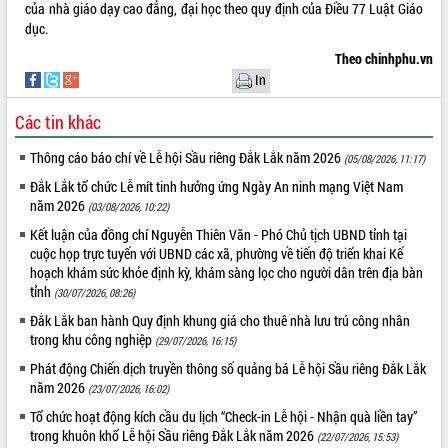
của nhà giáo dạy cao đẳng, đại học theo quy định của Điều 77 Luật Giáo
Tất cả:
65999303
dục.
Theo chinhphu.vn
In
Các tin khác
Thông cáo báo chí về Lễ hội Sầu riêng Đắk Lắk năm 2026
(05/08/2026, 11:17)
Đắk Lắk tổ chức Lễ mít tinh hưởng ứng Ngày An ninh mạng Việt Nam
năm 2026
(03/08/2026, 10:22)
Kết luận của đồng chí Nguyễn Thiên Văn - Phó Chủ tịch UBND tỉnh tại
cuộc họp trực tuyến với UBND các xã, phường về tiến độ triển khai Kế
hoạch khám sức khỏe định kỳ, khám sàng lọc cho người dân trên địa bàn
tỉnh
(30/07/2026, 08:26)
Đắk Lắk ban hành Quy định khung giá cho thuê nhà lưu trú công nhân
trong khu công nghiệp
(29/07/2026, 16:15)
Phát động Chiến dịch truyền thông số quảng bá Lễ hội Sầu riêng Đắk Lắk
năm 2026
(23/07/2026, 16:02)
Tổ chức hoạt động kích cầu du lịch “Check-in Lễ hội - Nhận quà liền tay”
trong khuôn khổ Lễ hội Sầu riêng Đắk Lắk năm 2026
(22/07/2026, 15:53)