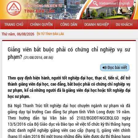
|
Vietnamese
English
TRANG CHỦ
CHÍNH QUYỀN
CÔNG DÂN
DOANH NGHIỆP
DU KHÁCH
Thứ năm, 06/08/2026
THÔNG TIN ĐIỆN TỬ TỈNH ĐẮK LẮK
GIỚI THIỆU
Giảng viên bắt buộc phải có chứng chỉ nghiệp vụ sư
phạm?
(31/08/2016, 08:56)
LÃNH ĐẠO UBND TỈNH
Đọc bài viết
TIN TỨC SỰ KIỆN
Theo quy định hiện hành, người tốt nghiệp đại học, thạc sĩ, tiến sĩ, để trở
SỞ, BAN, NGÀNH
thành giảng viên đại học, cao đẳng, bắt buộc phải có chứng chỉ nghiệp vụ
sư phạm, kể cả những người đã là giảng viên đại học hoặc tốt nghiệp đại
UBND CÁC XÃ, PHƯỜNG
học sư phạm.
Bà Ngô Thanh Trúc tốt nghiệp đại học chuyên ngành sư phạm và đã
THÔNG TIN CHỈ ĐẠO ĐIỀU HÀNH
giảng dạy tại trường Cao đẳng Sư phạm tỉnh Vĩnh Long được 19 năm.
Theo hướng dẫn tại Văn bản số 2102/BGDĐT-NGCBQLGD ngày
HỆ THỐNG VĂN BẢN
13/5/2016 của Bộ Giáo dục và Đào tạo về việc tổ chức kỳ thi thăng hạng
chức danh nghề nghiệp giảng viên cao cấp (hạng I), giảng viên chính
VĂN BẢN HĐND TỈNH
(hạng II) năm 2016 thì một trong những điều kiện được dự thi thăng hạng