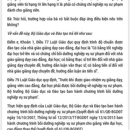
giảng viên từ hạng III lên hạng II là phải có chứng chỉ nghiệp vụ sư phạm
ĐIỂM TIN VĂN BẢN
dành cho giảng viên.
Bà Trúc hỏi, trường hợp của bà có bắt buộc đáp ứng điều kiện nêu trên
QUY HOẠCH - KẾ HOẠCH
không?
Về vấn đề này, Bộ Giáo dục và Đào tạo
trả lời
như sau:
Điểm e, Khoản 1, Điều 77
Luật Giáo dục
quy định trình độ chuẩn được
đào tạo của nhà giáo giảng dạy cao đẳng, đại học là "Có bằng tốt nghiệp
đại học trở lên và có chứng chỉ bồi dưỡng nghiệp vụ sư phạm đối với nhà
giáo giảng dạy cao đẳng, đại học; có bằng thạc sĩ trở lên đối với nhà giáo
giảng dạy chuyên đề, hướng dẫn luận văn thạc sĩ; có bằng tiến sĩ đối với
nhà giáo giảng dạy chuyên đề, hướng dẫn luận án tiến sĩ".
Điều 79 Luật Giáo dục quy định, "Trước khi được giao nhiệm vụ giảng dạy,
giảng viên cao đẳng, đại học phải được bồi dưỡng về nghiệp vụ sư phạm.
Bộ trưởng Bộ Giáo dục và Đào tạo ban hành chương trình bồi dưỡng
nghiệp vụ sư phạm".
Thực hiện quy định của Luật Giáo dục, Bộ Giáo dục và Đào tạo ban hành
chương trình bồi dưỡng nghiệp vụ sư phạm (Quyết định số 61/QĐ-BGDĐT
ngày 16/10/2007, Thông tư số 12/2013/TT-BGDĐT ngày 12/4/2013 ban
hành chương trình bồi dưỡng nghiệp vụ sư phạm cho giảng viên đại học,
cao đẳng thay thế Quyết định số 61/QĐ-BGDĐT).