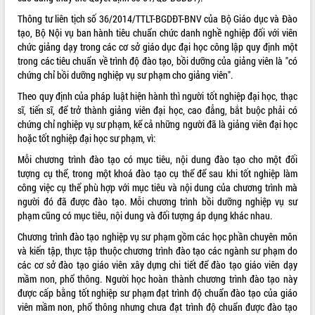
Thông tư liên tịch số
36/2014/TTLT-BGDĐT-BNV
của Bộ Giáo dục và Đào
VIDEO
tạo, Bộ Nội vụ ban hành tiêu chuẩn chức danh nghề nghiệp đối với viên
Không có file video nào để phát.
chức giảng dạy trong các cơ sở giáo dục đại học công lập quy định một
trong các tiêu chuẩn về trình độ đào tạo, bồi dưỡng của giảng viên là "có
chứng chỉ bồi dưỡng nghiệp vụ sư phạm cho giảng viên".
ALBUM ẢNH
Theo quy định của pháp luật hiện hành thì người tốt nghiệp đại học, thạc
sĩ, tiến sĩ, để trở thành giảng viên đại học, cao đẳng, bắt buộc phải có
chứng chỉ nghiệp vụ sư phạm, kể cả những người đã là giảng viên đại học
hoặc tốt nghiệp đại học sư phạm, vì:
Mỗi chương trình đào tạo có mục tiêu, nội dung đào tạo cho một đối
tượng cụ thể, trong một khoá đào tạo cụ thể để sau khi tốt nghiệp làm
công việc cụ thể phù hợp với mục tiêu và nội dung của chương trình mà
người đó đã được đào tạo. Mỗi chương trình bồi dưỡng nghiệp vụ sư
phạm cũng có mục tiêu, nội dung và đối tượng áp dụng khác nhau.
LIÊN KẾT WEB
Chương trình đào tạo nghiệp vụ sư phạm gồm các học phần chuyên môn
và kiến tập, thực tập thuộc chương trình đào tạo các ngành sư phạm do
các cơ sở đào tạo giáo viên xây dựng chi tiết để đào tạo giáo viên dạy
mầm non, phổ thông. Người học hoàn thành chương trình đào tạo này
THỐNG KÊ TRUY CẬP
được cấp bằng tốt nghiệp sư phạm đạt trình độ chuẩn đào tạo của giáo
viên mầm non, phổ thông nhưng chưa đạt trình độ chuẩn được đào tạo
Hôm nay:
23161