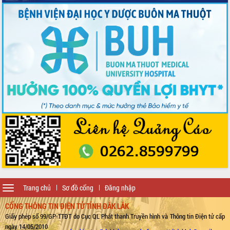
Toggle
Trang chủ
Sơ đồ cổng
Đăng nhập
navigation
CỔNG THÔNG TIN ĐIỆN TỬ TỈNH ĐẮK LẮK
Giấy phép số 99/GP-TTĐT do Cục QL Phát thanh Truyền hình và Thông tin Điện tử cấp
ngày 14/05/2010