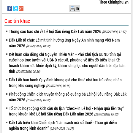
Theo Chinhphu.vn
VIDEO
In
Không có file video nào để phát.
Các tin khác
Thông cáo báo chí về Lễ hội Sầu riêng Đắk Lắk năm 2026
ALBUM ẢNH
(05/08/2026, 11:17)
Đắk Lắk tổ chức Lễ mít tinh hưởng ứng Ngày An ninh mạng Việt Nam
năm 2026
(03/08/2026, 10:22)
Kết luận của đồng chí Nguyễn Thiên Văn - Phó Chủ tịch UBND tỉnh tại
cuộc họp trực tuyến với UBND các xã, phường về tiến độ triển khai Kế
hoạch khám sức khỏe định kỳ, khám sàng lọc cho người dân trên địa bàn
tỉnh
(30/07/2026, 08:26)
Đắk Lắk ban hành Quy định khung giá cho thuê nhà lưu trú công nhân
trong khu công nghiệp
(29/07/2026, 16:15)
LIÊN KẾT WEB
Phát động Chiến dịch truyền thông số quảng bá Lễ hội Sầu riêng Đắk Lắk
năm 2026
(23/07/2026, 16:02)
Tổ chức hoạt động kích cầu du lịch “Check-in Lễ hội - Nhận quà liền tay”
trong khuôn khổ Lễ hội Sầu riêng Đắk Lắk năm 2026
(22/07/2026, 15:53)
THỐNG KÊ TRUY CẬP
Đắk Lắk triển khai Chiến dịch “Làm sạch mã số thuế - Tháo gỡ điểm
nghẽn trong kinh doanh”
(22/07/2026, 14:27)
Hôm nay:
22602