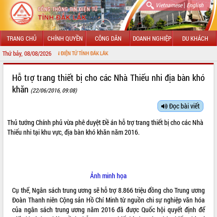
|
Vietnamese
English
TRANG CHỦ
CHÍNH QUYỀN
CÔNG DÂN
DOANH NGHIỆP
DU KHÁCH
Thứ bảy, 08/08/2026
NG THÔNG TIN ĐIỆN TỬ TỈNH ĐẮK LẮK
GIỚI THIỆU
Hỗ trợ trang thiết bị cho các Nhà Thiếu nhi địa bàn khó
khăn
(22/06/2016, 09:08)
LÃNH ĐẠO UBND TỈNH
Đọc bài viết
TIN TỨC SỰ KIỆN
Thủ tướng Chính phủ vừa phê duyệt Đề án hỗ trợ trang thiết bị cho các Nhà
SỞ, BAN, NGÀNH
Thiếu nhi tại khu vực, địa bàn khó khăn năm 2016.
UBND CÁC XÃ, PHƯỜNG
THÔNG TIN CHỈ ĐẠO ĐIỀU HÀNH
Ảnh minh họa
Cụ thể, Ngân sách trung ương sẽ hỗ trợ 8.866 triệu đồng cho Trung ương
HỆ THỐNG VĂN BẢN
Đoàn Thanh niên Cộng sản Hồ Chí Minh từ nguồn chi sự nghiệp văn hóa
của ngân sách trung ương năm 2016 đã được Quốc hội quyết định để
VĂN BẢN HĐND TỈNH