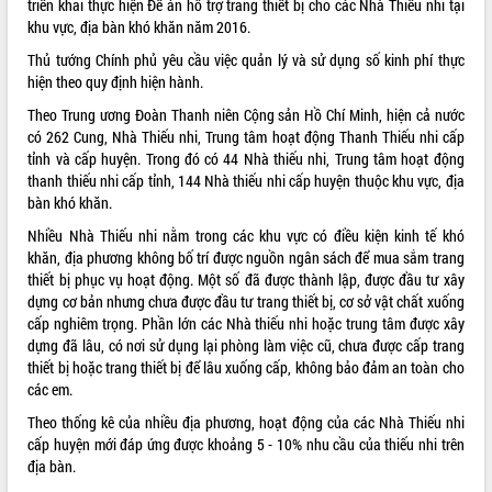
triển khai thực hiện Đề án hỗ trợ trang thiết bị cho các Nhà Thiếu nhi tại
khu vực, địa bàn khó khăn năm 2016.
ĐIỂM TIN VĂN BẢN
Thủ tướng Chính phủ yêu cầu việc quản lý và sử dụng số kinh phí thực
QUY HOẠCH - KẾ HOẠCH
hiện theo quy định hiện hành.
Theo Trung ương Đoàn Thanh niên Cộng sản Hồ Chí Minh, hiện cả nước
có 262 Cung, Nhà Thiếu nhi, Trung tâm hoạt động Thanh Thiếu nhi cấp
tỉnh và cấp huyện. Trong đó có 44 Nhà thiếu nhi, Trung tâm hoạt động
thanh thiếu nhi cấp tỉnh, 144 Nhà thiếu nhi cấp huyện thuộc khu vực, địa
bàn khó khăn.
Nhiều Nhà Thiếu nhi nằm trong các khu vực có điều kiện kinh tế khó
khăn, địa phương không bố trí được nguồn ngân sách để mua sắm trang
thiết bị phục vụ hoạt động. Một số đã được thành lập, được đầu tư xây
dựng cơ bản nhưng chưa được đầu tư trang thiết bị, cơ sở vật chất xuống
cấp nghiêm trọng. Phần lớn các Nhà thiếu nhi hoặc trung tâm được xây
dựng đã lâu, có nơi sử dụng lại phòng làm việc cũ, chưa được cấp trang
thiết bị hoặc trang thiết bị để lâu xuống cấp, không bảo đảm an toàn cho
các em.
Theo thống kê của nhiều địa phương, hoạt động của các Nhà Thiếu nhi
cấp huyện mới đáp ứng được khoảng 5 - 10% nhu cầu của thiếu nhi trên
địa bàn.