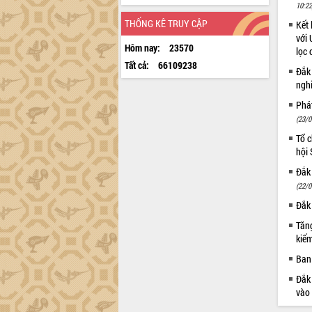
10:22
THỐNG KÊ TRUY CẬP
Kết 
với 
Hôm nay:
23570
lọc 
Tất cả:
66109238
Đắk
ngh
Phá
(23/0
Tổ c
hội
Đắk 
(22/0
Đắk 
Tăng
kiếm
Ban 
Đắk 
vào