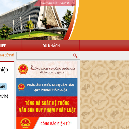
|
Vietnamese
English
IỆP
DU KHÁCH
NG THÔNG TIN ĐIỆN TỬ TỈNH ĐẮK LẮK
hiệp
viết
từ hệ