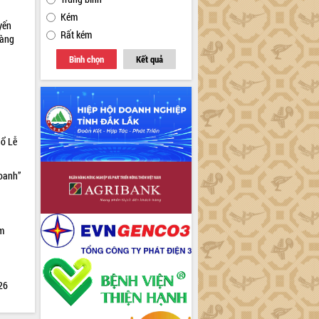
Kém
yến
Rất kém
sàng
Bình chọn
Kết quả
hổ Lễ
doanh”
ìm
026