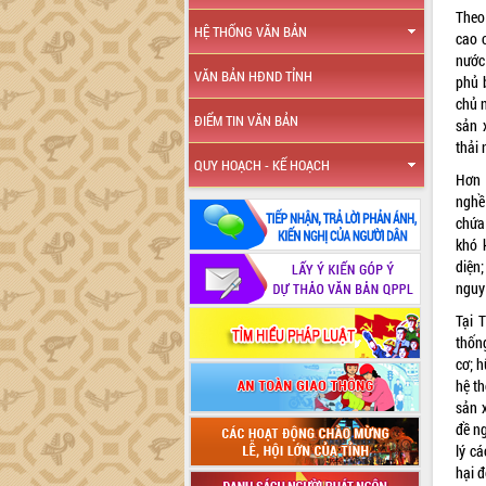
Theo
HỆ THỐNG VĂN BẢN
cao c
nước 
VĂN BẢN HĐND TỈNH
phủ b
chủ n
ĐIỂM TIN VĂN BẢN
sản 
thải 
QUY HOẠCH - KẾ HOẠCH
Hơn 
nghề
chứa
khó 
diện
nguy
Tại 
thốn
cơ; h
hệ t
sản x
đề n
lý cá
hại 