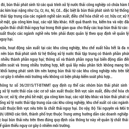
 đó, bùn thải phát sinh từ các quá trình xử lý nước thải công nghiệp có chứa hàm 
ác kim loại nặng như Cu, Cr, As, Ni, Cd… đặc biệt là bùn thải phát sinh từ hệ thống
thải tập trung của các ngành nghề sản xuất, điều chế hóa chất vô cơ, hữu cơ; xử l
ề mặt, gia công kim loại, các vật liệu khác. Kết quả thanh tra, kiểm tra và việc đ
guồn thải chất thải nguy hại trong thời gian qua cho thấy các loại bùn thải từ các
xuất thuộc các ngành nghề nêu trên phải được quản lý theo quy định về quản lý
nguy hại.
nữa, hoạt động sản xuất tại các khu công nghiệp, khu chế xuất hầu hết là đa 
 nên bùn thải phát sinh từ hệ thống xử lý nước thải tập trung có thành phần phức
 nhiều thành phần nguy hại; thông số và thành phần nguy hại biến động dẫn đến
kiểm soát và trong nhiều trường hợp, kết quả lấy mẫu phân tích không mang tín
; khối lượng phát sinh lớn nên lượng bùn thải từ các khu công nghiệp nêu trên ti
 cơ gây ô nhiễm môi trường nếu không có biện pháp kiểm soát phù hợp…
Thông tư số 36/2015/TT-BTNMT quy định cụ thể các nhóm bùn thải phát sinh 
g xử lý nước thải của các cơ sở sản xuất thuộc lĩnh vực sản xuất, điều chế hóa ch
ữu cơ; xử lý, che phủ bề mặt, gia công kim loại, các vật liệu khác và bùn thải phát s
hống xử lý nước thải tập trung của các khu công nghiệp, khu chế xuất có các ngành
uất thuộc lĩnh vực nêu trên là chất thải nguy hại. Do vậy, Bộ Tài nguyên và Môi 
ghị UBND các tỉnh, thành phố trực thuộc Trung ương hướng dẫn các doanh nghiệp
c loại bùn thải nêu trên theo đúng quy định của thông tư này về quản lý chất thả
để giảm thiểu nguy cơ gây ô nhiễm môi trường.