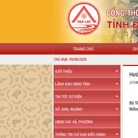
TRANG CHỦ
CH
Chủ nhật, 09/08/2026
GIỚI THIỆU
Hướ
(17/0
LÃNH ĐẠO UBND TỈNH
TIN TỨC SỰ KIỆN
Bộ T
thống
SỞ, BAN, NGÀNH
UBND CÁC XÃ, PHƯỜNG
THÔNG TIN CHỈ ĐẠO ĐIỀU HÀNH