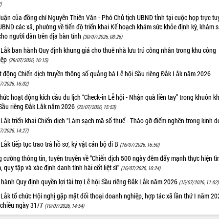
)
luận của đồng chí Nguyễn Thiên Văn - Phó Chủ tịch UBND tỉnh tại cuộc họp trực tu
UBND các xã, phường về tiến độ triển khai Kế hoạch khám sức khỏe định kỳ, khám 
cho người dân trên địa bàn tỉnh
(30/07/2026, 08:26)
 Lắk ban hành Quy định khung giá cho thuê nhà lưu trú công nhân trong khu công
iệp
(29/07/2026, 16:15)
t động Chiến dịch truyền thông số quảng bá Lễ hội Sầu riêng Đắk Lắk năm 2026
7/2026, 16:02)
hức hoạt động kích cầu du lịch “Check-in Lễ hội - Nhận quà liền tay” trong khuôn k
 Sầu riêng Đắk Lắk năm 2026
(22/07/2026, 15:53)
Lắk triển khai Chiến dịch “Làm sạch mã số thuế - Tháo gỡ điểm nghẽn trong kinh 
7/2026, 14:27)
Lắk tiếp tục trao trả hồ sơ, kỷ vật cán bộ đi B
(16/07/2026, 16:50)
 cường thông tin, tuyên truyền về “Chiến dịch 500 ngày đêm đẩy mạnh thực hiện t
, quy tập và xác định danh tính hài cốt liệt sĩ”
(16/07/2026, 16:24)
hành Quy định quyền lợi tài trợ Lễ hội Sầu riêng Đắk Lắk năm 2026
(15/07/2026, 11:02)
Lắk tổ chức Hội nghị gặp mặt đối thoại doanh nghiệp, hợp tác xã lần thứ I năm 2
 chiều ngày 31/7
(10/07/2026, 14:54)