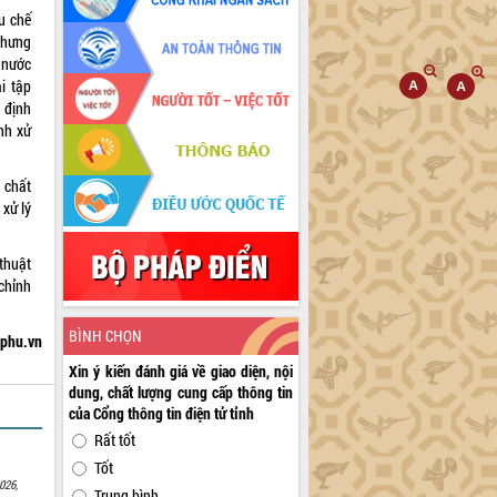
u chế
nhưng
 nước
i tập
 định
nh xử
 chất
xử lý
 thuật
 chỉnh
BÌNH CHỌN
hphu.vn
Xin ý kiến đánh giá về giao diện, nội
dung, chất lượng cung cấp thông tin
của Cổng thông tin điện tử tỉnh
Rất tốt
Tốt
026,
Trung bình