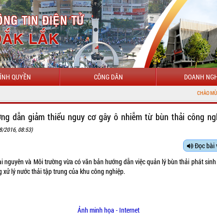
ÍNH QUYỀN
CÔNG DÂN
DOANH NGH
CHÀO MỪNG ĐẾN VỚI CỔ
ng dẫn giảm thiểu nguy cơ gây ô nhiễm từ bùn thải công ng
8/2016, 08:53)
Đọc bài 
ài nguyên và Môi trường vừa có văn bản hướng dẫn việc quản lý bùn thải phát sinh 
 xử lý nước thải tập trung của khu công nghiệp.
Ảnh minh họa - Internet