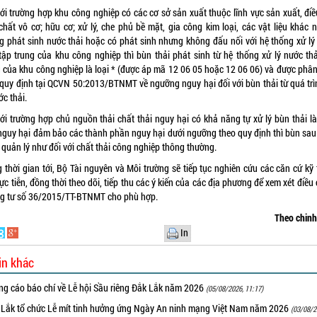
với trường hợp khu công nghiệp có các cơ sở sản xuất thuộc lĩnh vực sản xuất, điề
chất vô cơ; hữu cơ; xử lý, che phủ bề mặt, gia công kim loại, các vật liệu khác 
g phát sinh nước thải hoặc có phát sinh nhưng không đấu nối với hệ thống xử lý
 tập trung của khu công nghiệp thì bùn thải phát sinh từ hệ thống xử lý nước thả
g của khu công nghiệp là loại * (được áp mã 12 06 05 hoặc 12 06 06) và được phân
 quy định tại QCVN 50:2013/BTNMT về ngưỡng nguy hại đối với bùn thải từ quá trì
ớc thải.
với trường hợp chủ nguồn thải chất thải nguy hại có khả năng tự xử lý bùn thải là
 nguy hại đảm bảo các thành phần nguy hại dưới ngưỡng theo quy định thì bùn sau 
 quản lý như đối với chất thải công nghiệp thông thường.
 thời gian tới, Bộ Tài nguyên và Môi trường sẽ tiếp tục nghiên cứu các căn cứ kỹ
ực tiễn, đồng thời theo dõi, tiếp thu các ý kiến của các địa phương để xem xét điều
g tư số 36/2015/TT-BTNMT cho phù hợp.
Theo chin
In
in khác
ng cáo báo chí về Lễ hội Sầu riêng Đắk Lắk năm 2026
(05/08/2026, 11:17)
 Lắk tổ chức Lễ mít tinh hưởng ứng Ngày An ninh mạng Việt Nam năm 2026
(03/08/2