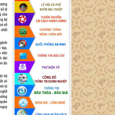
lượng
 xử lý
ý, che
ăng ký
 cơ sở
 chất
ngành
 tạp,
 việc
h đại
ềm ẩn
từ hệ
ất vô
inh từ
 nghề
trường
 quản
i nguy